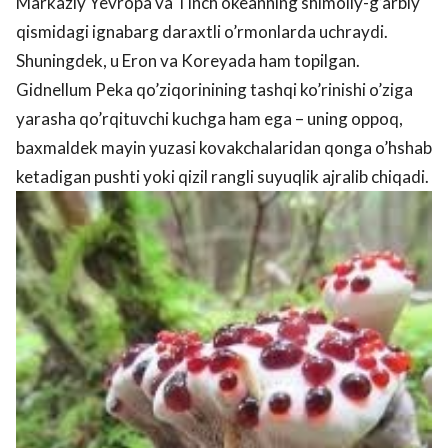
Markaziy Yevropa va Tinch okeanning shimoliy-g’arbiy
qismidagi ignabarg daraxtli o’rmonlarda uchraydi.
Shuningdek, u Eron va Koreyada ham topilgan.
Gidnellum Peka qo’ziqorinining tashqi ko’rinishi o’ziga
yarasha qo’rqituvchi kuchga ham ega – uning oppoq,
baxmaldek mayin yuzasi kovakchalaridan qonga o’hshab
ketadigan pushti yoki qizil rangli suyuqlik ajralib chiqadi.