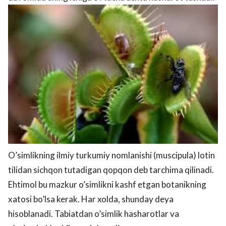
O’simlikning ilmiy turkumiy nomlanishi (muscipula) lotin
tilidan sichqon tutadigan qopqon deb tarchima qilinadi.
Ehtimol bu mazkur o’simlikni kashf etgan botanikning
xatosi bo’lsa kerak. Har xolda, shunday deya
hisoblanadi. Tabiatdan o’simlik hasharotlar va