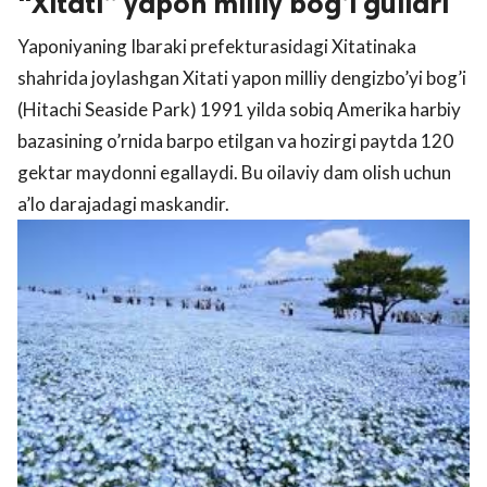
“Xitati” yapon milliy bog’i gullari
Yaponiyaning Ibaraki prefekturasidagi Xitatinaka
shahrida joylashgan Xitati yapon milliy dengizbo’yi bog’i
(Hitachi Seaside Park) 1991 yilda sobiq Amerika harbiy
bazasining o’rnida barpo etilgan va hozirgi paytda 120
gektar maydonni egallaydi. Bu oilaviy dam olish uchun
a’lo darajadagi maskandir.