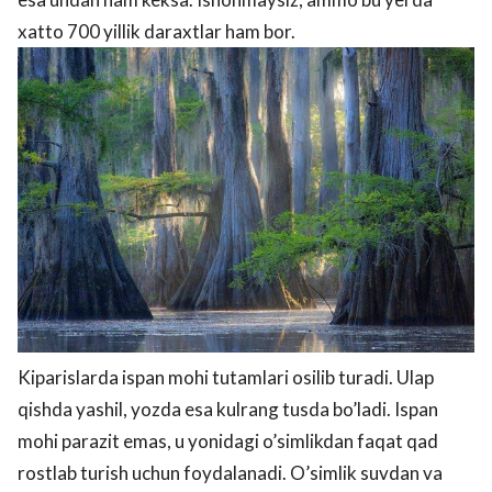
xatto 700 yillik daraxtlar ham bor.
Kiparislarda ispan mohi tutamlari osilib turadi. Ulaр
qishda yashil, yozda esa kulrang tusda bo’ladi. Ispan
mohi parazit emas, u yonidagi o’simlikdan faqat qad
rostlab turish uchun foydalanadi. O’simlik suvdan va