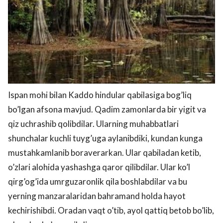
Ispan mohi bilan Kaddo hindular qabilasiga bog’liq
bo’lgan afsona mavjud. Qadim zamonlarda bir yigit va
qiz uchrashib qolibdilar. Ularning muhabbatlari
shunchalar kuchli tuyg’uga aylanibdiki, kundan kunga
mustahkamlanib boraverarkan. Ular qabiladan ketib,
o’zlari alohida yashashga qaror qilibdilar. Ular ko’l
qirg’og’ida umrguzaronlik qila boshlabdilar va bu
yerning manzaralaridan bahramand holda hayot
kechirishibdi. Oradan vaqt o’tib, ayol qattiq betob bo’lib,