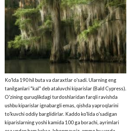
Ko’lda 190 hil buta va daraxtlar o’sadi. Ularning eng
tanilganlari “kal” deb ataluvchi kiparislar (Bald Cypress).
O’zining quruqlikdagi turdoshlaridan farqli ravishda
ushbu kiparislar ignabargli emas, qishda yaproqlarini
to’kuvchi oddiy barglidirlar. Kaddo ko’lida o’sadigan
kiparislarning yoshi kamida 100 ga borachi, ayrimlari
esa undan ham keksa. Ishonmaysiz, ammo bu yerda