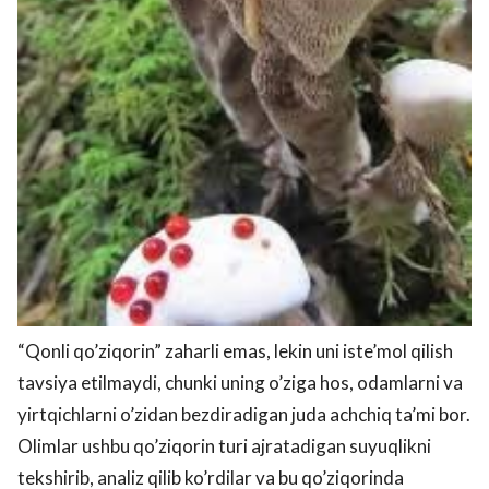
“Qonli qo’ziqorin” zaharli emas, lekin uni iste’mol qilish
tavsiya etilmaydi, chunki uning o’ziga hos, odamlarni va
yirtqichlarni o’zidan bezdiradigan juda achchiq ta’mi bor.
Olimlar ushbu qo’ziqorin turi ajratadigan suyuqlikni
tekshirib, analiz qilib ko’rdilar va bu qo’ziqorinda