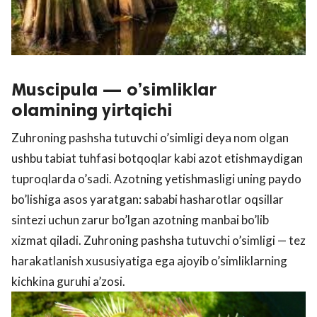
Muscipula — o’simliklar
olamining yirtqichi
Zuhroning pashsha tutuvchi o’simligi deya nom olgan
ushbu tabiat tuhfasi botqoqlar kabi azot etishmaydigan
tuproqlarda o’sadi. Azotning yetishmasligi uning paydo
bo’lishiga asos yaratgan: sababi hasharotlar oqsillar
sintezi uchun zarur bo’lgan azotning manbai bo’lib
xizmat qiladi. Zuhroning pashsha tutuvchi o’simligi — tez
harakatlanish xususiyatiga ega ajoyib o’simliklarning
kichkina guruhi a’zosi.