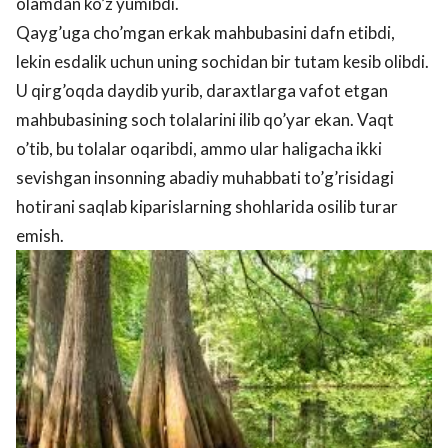
olamdan ko’z yumibdi.
Qayg’uga cho’mgan erkak mahbubasini dafn etibdi,
lekin esdalik uchun uning sochidan bir tutam kesib olibdi.
U qirg’oqda daydib yurib, daraxtlarga vafot etgan
mahbubasining soch tolalarini ilib qo’yar ekan. Vaqt
o’tib, bu tolalar oqaribdi, ammo ular haligacha ikki
sevishgan insonning abadiy muhabbati to’g’risidagi
hotirani saqlab kiparislarning shohlarida osilib turar
emish.