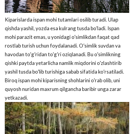
Kiparislarda ispan mohi tutamlari osilib turadi. Ulaр
qishda yashil, yozda esa kulrang tusda bo’ladi. Ispan
mohi parazit emas, u yonidagi o’simlikdan faqat qad
rostlab turish uchun foydalanadi. O’simlik suvdan va
havodan to’g’ridan to’g’ri oziqlanadi. Bu o’simlikning
qishki paytda yetarlicha namlik miqdorini o’zlashtirib
yashil tusda bo’lib turishiga sabab sifatida ko’rsatiladi.
Biroq ispan mohi kiparisning shohlarini o’rab olib, uni
quyosh nuridan maxrum qilgancha baribir unga zarar
yetkazadi.