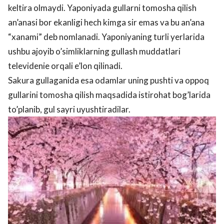
keltira olmaydi. Yaponiyada gullarni tomosha qilish
an’anasi bor ekanligi hech kimga sir emas va bu an’ana
“xanami” deb nomlanadi. Yaponiyaning turli yerlarida
ushbu ajoyib o’simliklarning gullash muddatlari
televidenie orqali e’lon qilinadi.
Sakura gullaganida esa odamlar uning pushti va oppoq
gullarini tomosha qilish maqsadida istirohat bog’larida
to’planib, gul sayri uyushtiradilar.