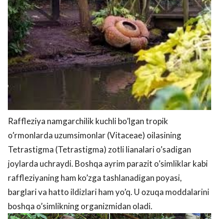
Raffleziya namgarchilik kuchli bo’lgan tropik
o’rmonlarda uzumsimonlar (Vitaceae) oilasining
Tetrastigma (Tetrastigma) zotli lianalari o’sadigan
joylarda uchraydi. Boshqa ayrim parazit o’simliklar kabi
raffleziyaning ham ko’zga tashlanadigan poyasi,
barglari va hatto ildizlari ham yo’q. U ozuqa moddalarini
boshqa o’simlikning organizmidan oladi.