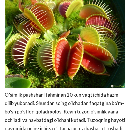
O’simlik pashshani tahminan 10 kun vaqt ichida hazm
qilib yuboradi. Shundan so’ng o’lchadan faqatgina bo’m-
bo’sh po’stloq qoladi xolos. Keyin tuzoq o’simlik yana
ochiladi va navbatdagi o’lchani kutadi. Tuzoqning hayoti
davomida uning ichiga o’rtacha uchta hasharot tushadi.