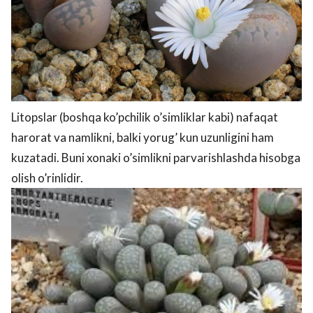
Litopslar (boshqa ko’pchilik o’simliklar kabi) nafaqat
harorat va namlikni, balki yorug’ kun uzunligini ham
kuzatadi. Buni xonaki o’simlikni parvarishlashda hisobga
olish o’rinlidir.