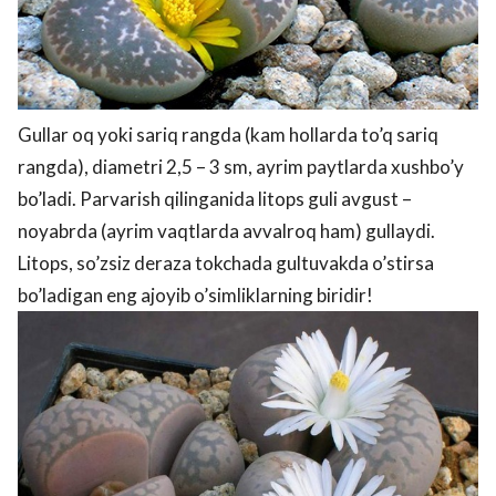
Gullar oq yoki sariq rangda (kam hollarda to’q sariq
rangda), diametri 2,5 – 3 sm, ayrim paytlarda xushbo’y
bo’ladi. Parvarish qilinganida litops guli avgust –
noyabrda (ayrim vaqtlarda avvalroq ham) gullaydi.
Litops, so’zsiz deraza tokchada gultuvakda o’stirsa
bo’ladigan eng ajoyib o’simliklarning biridir!