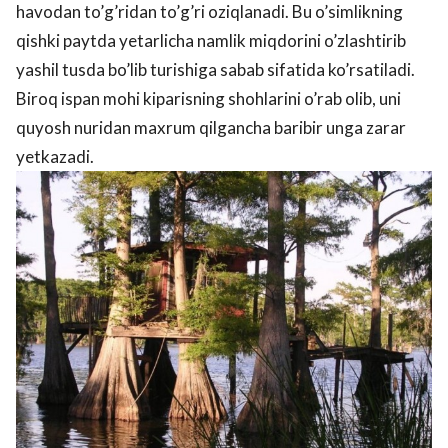
havodan to’g’ridan to’g’ri oziqlanadi. Bu o’simlikning
qishki paytda yetarlicha namlik miqdorini o’zlashtirib
yashil tusda bo’lib turishiga sabab sifatida ko’rsatiladi.
Biroq ispan mohi kiparisning shohlarini o’rab olib, uni
quyosh nuridan maxrum qilgancha baribir unga zarar
yetkazadi.