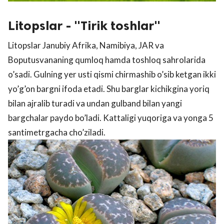
Litopslar - "Tirik toshlar"
Litopslar Janubiy Afrika, Namibiya, JAR va
Boputusvananing qumloq hamda toshloq sahrolarida
o’sadi. Gulning yer usti qismi chirmashib o’sib ketgan ikki
yo’g’on bargni ifoda etadi. Shu barglar kichikgina yoriq
bilan ajralib turadi va undan gulband bilan yangi
bargchalar paydo bo’ladi. Kattaligi yuqoriga va yonga 5
santimetrgacha cho’ziladi.