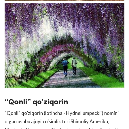
“Qonli” qo’ziqorin
“Qonli” qo’ziqorin (lotincha - Hydnellumpeckii) nomini
olgan ushbu ajoyib o’simlik turi Shimoliy Amerika,