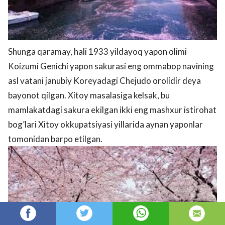
Shunga qaramay, hali 1933 yildayoq yapon olimi
Koizumi Genichi yapon sakurasi eng ommabop navining
asl vatani janubiy Koreyadagi Chejudo orolidir deya
bayonot qilgan. Xitoy masalasiga kelsak, bu
mamlakatdagi sakura ekilgan ikki eng mashxur istirohat
bog’lari Xitoy okkupatsiyasi yillarida aynan yaponlar
tomonidan barpo etilgan.