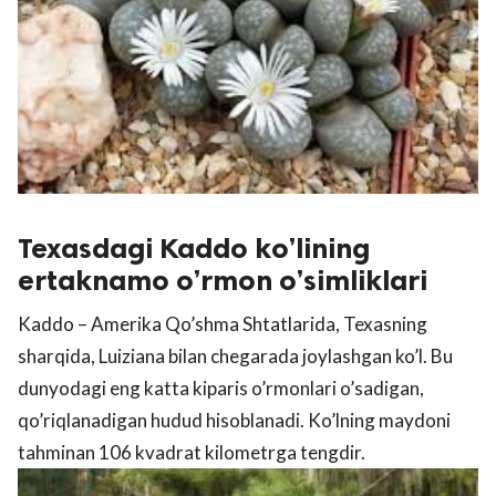
Texasdagi Kaddo ko’lining
ertaknamo o’rmon o’simliklari
Kaddo – Amerika Qo’shma Shtatlarida, Texasning
sharqida, Luiziana bilan chegarada joylashgan ko’l. Bu
dunyodagi eng katta kiparis o’rmonlari o’sadigan,
qo’riqlanadigan hudud hisoblanadi. Ko’lning maydoni
tahminan 106 kvadrat kilometrga tengdir.