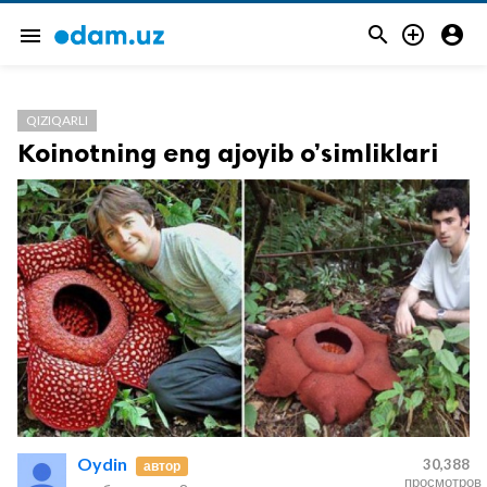



menu
QIZIQARLI
Koinotning eng ajoyib o’simliklari
Oydin
30,388
автор
просмотров