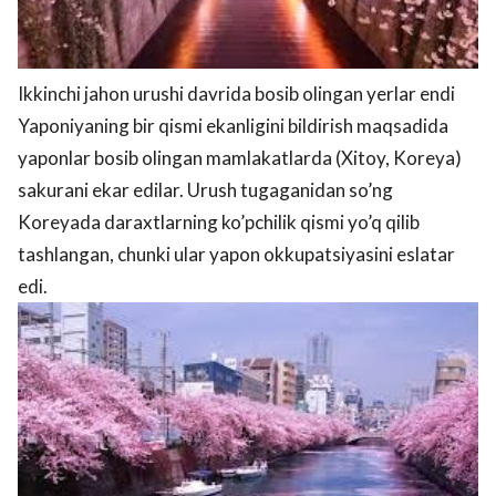
Ikkinchi jahon urushi davrida bosib olingan yerlar endi
Yaponiyaning bir qismi ekanligini bildirish maqsadida
yaponlar bosib olingan mamlakatlarda (Xitoy, Koreya)
sakurani ekar edilar. Urush tugaganidan so’ng
Koreyada daraxtlarning ko’pchilik qismi yo’q qilib
tashlangan, chunki ular yapon okkupatsiyasini eslatar
edi.