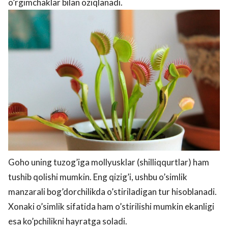
o’rgimchaklar bilan oziqlanadi.
Goho uning tuzog’iga mollyusklar (shilliqqurtlar) ham
tushib qolishi mumkin. Eng qizig’i, ushbu o’simlik
manzarali bog’dorchilikda o’stiriladigan tur hisoblanadi.
Xonaki o’simlik sifatida ham o’stirilishi mumkin ekanligi
esa ko’pchilikni hayratga soladi.