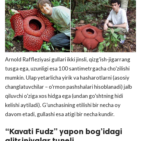
Arnold Raffleziyasi gullari ikki jinsli, qizg’ish-jigarrang
tusga ega, uzunligi esa 100 santimetrgacha cho’zilishi
mumkin. Ulaр yetarlicha yirik va hasharotlarni (asosiy
changlatuvchilar – o’rmon pashshalari hisoblanadi) jalb
qiluvchi o’ziga xos hidga ega (undan go’shtning hidi
kelishi aytiladi). G’unchasining etilishi bir necha oy
davom etadi, gullashi esa atigi bir necha kundir.
“Kavati Fudz” yapon bog’idagi
glitsiniyalar tuneli