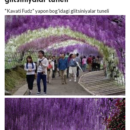
“Kavati Fudz” yapon bog’idagi glitsiniyalar tuneli