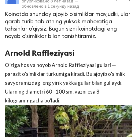
опубликовано
8 лет назад
—
обновлено в
1 секунду назад
Koinotda shunday ajoyib o’simliklar mavjudki, ular
qarab turib tabiatning yuksak mahoratiga
tahsinlar o’qiysiz. Bugun sizni koinotdagi eng
noyob o’simliklar bilan tanishtiramiz.
Arnold Raffleziyasi
lar
O’ziga hos va noyob Arnold Raffleziyasi gullari —
parazit o’simliklar turkumiga kiradi. Bu ajoyib o’simlik
 права защищены.
sayyoramizdagi eng yirik yakka gullar bilan gullaydi.
Ularning diametri 60 - 100 sm, vazni esa 8
kilogrammgacha bo’ladi.