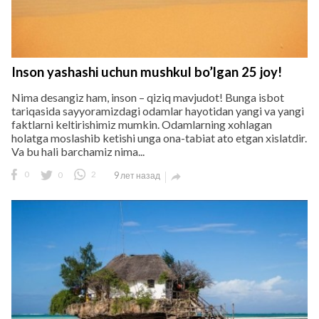
Inson yashashi uchun mushkul bo’lgan 25 joy!
Nima desangiz ham, inson – qiziq mavjudot! Bunga isbot
tariqasida sayyoramizdagi odamlar hayotidan yangi va yangi
faktlarni keltirishimiz mumkin. Odamlarning xohlagan
holatga moslashib ketishi unga ona-tabiat ato etgan xislatdir.
Va bu hali barchamiz nima...
0
0
2
9 лет назад
