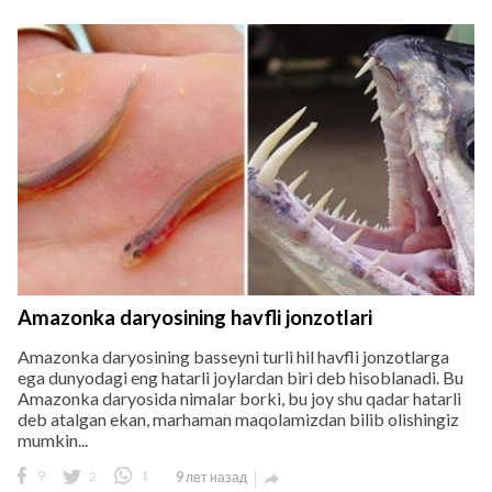
Amazonka daryosining havfli jonzotlari
Amazonka daryosining basseyni turli hil havfli jonzotlarga
ega dunyodagi eng hatarli joylardan biri deb hisoblanadi. Bu
Amazonka daryosida nimalar borki, bu joy shu qadar hatarli
deb atalgan ekan, marhaman maqolamizdan bilib olishingiz
mumkin...
9
2
1
9 лет назад
