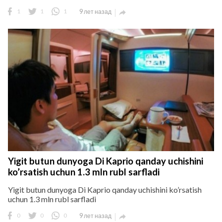
1
1
1
9 лет назад

Yigit butun dunyoga Di Kaprio qanday uchishini
ko’rsatish uchun 1.3 mln rubl sarfladi
Yigit butun dunyoga Di Kaprio qanday uchishini ko’rsatish
uchun 1.3 mln rubl sarfladi
0
0
0
9 лет назад
