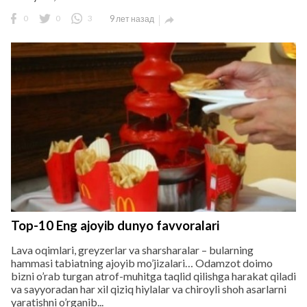
0
0
3
9 лет назад

Top-10 Eng ajoyib dunyo favvoralari
Lava oqimlari, greyzerlar va sharsharalar – bularning
hammasi tabiatning ajoyib mo’jizalari… Odamzot doimo
bizni o’rab turgan atrof-muhitga taqlid qilishga harakat qiladi
va sayyoradan har xil qiziq hiylalar va chiroyli shoh asarlarni
yaratishni o’rganib...