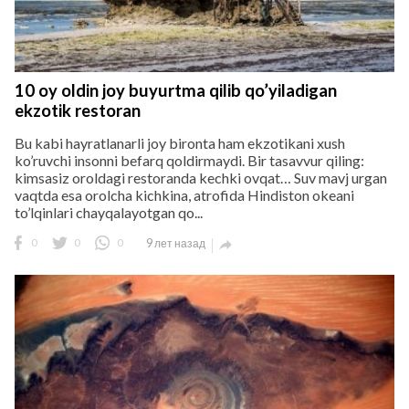
10 oy oldin joy buyurtma qilib qo’yiladigan
ekzotik restoran
Bu kabi hayratlanarli joy bironta ham ekzotikani xush
ko’ruvchi insonni befarq qoldirmaydi. Bir tasavvur qiling:
kimsasiz oroldagi restoranda kechki ovqat… Suv mavj urgan
vaqtda esa orolcha kichkina, atrofida Hindiston okeani
to’lqinlari chayqalayotgan qo...
0
0
0
9 лет назад
