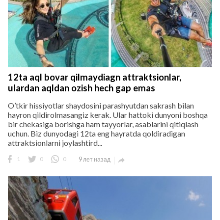
12ta aql bovar qilmaydiagn attraktsionlar,
ulardan aqldan ozish hech gap emas
O’tkir hissiyotlar shaydosini parashyutdan sakrash bilan
hayron qildirolmasangiz kerak. Ular hattoki dunyoni boshqa
bir chekasiga borishga ham tayyorlar, asablarini qitiqlash
uchun. Biz dunyodagi 12ta eng hayratda qoldiradigan
attraktsionlarni joylashtird...
1
0
0
9 лет назад
