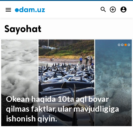



menu
Sayohat
Okean haqida 10ta aql bovar
qilmas faktlar, ular mavjudligiga
ishonish qiyin.