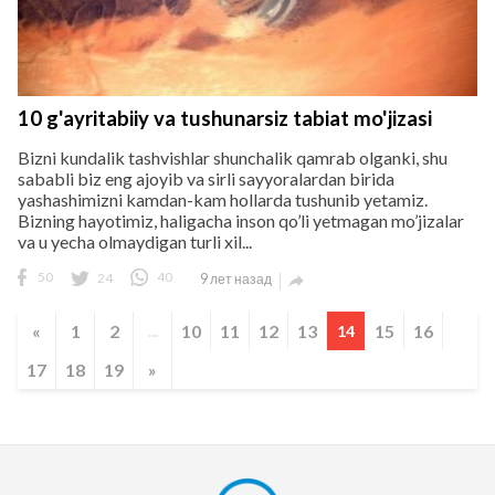
10 g'ayritabiiy va tushunarsiz tabiat mo'jizasi
Bizni kundalik tashvishlar shunchalik qamrab olganki, shu
sababli biz eng ajoyib va sirli sayyoralardan birida
yashashimizni kamdan-kam hollarda tushunib yetamiz.
Bizning hayotimiz, haligacha inson qo’li yetmagan mo’jizalar
va u yecha olmaydigan turli xil...
50
24
40
9 лет назад

«
1
2
10
11
12
13
15
16
...
14
17
18
19
»