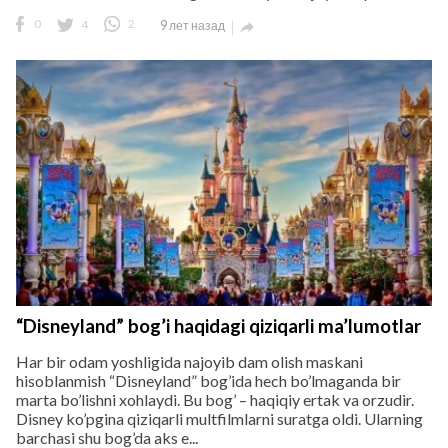
0
4
2
9 лет назад

“Disneyland” bog’i haqidagi qiziqarli ma’lumotlar
Har bir odam yoshligida najoyib dam olish maskani
hisoblanmish “Disneyland” bog’ida hech bo’lmaganda bir
marta bo’lishni xohlaydi. Bu bog’ – haqiqiy ertak va orzudir.
Disney ko’pgina qiziqarli multfilmlarni suratga oldi. Ularning
barchasi shu bog’da aks e...