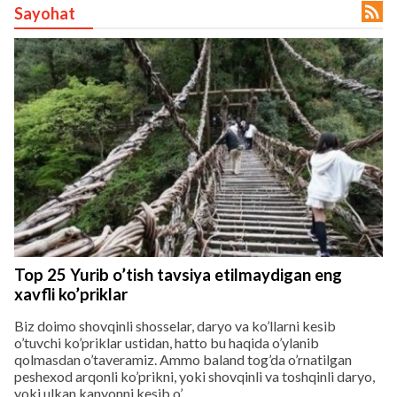

Sayohat
lar
 права защищены.
Top 25 Yurib o’tish tavsiya etilmaydigan eng
xavfli ko’priklar
Biz doimo shovqinli shosselar, daryo va ko’llarni kesib
o’tuvchi ko’priklar ustidan, hatto bu haqida o’ylanib
qolmasdan o’taveramiz. Ammo baland tog’da o’rnatilgan
peshexod arqonli ko’prikni, yoki shovqinli va toshqinli daryo,
yoki ulkan kanyonni kesib o’...