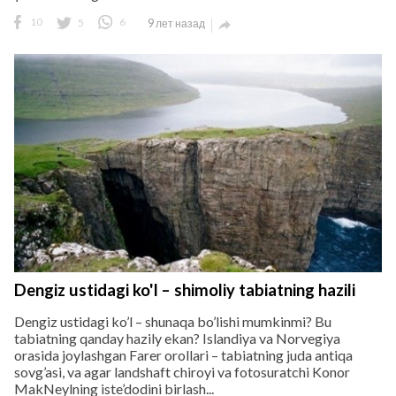
10
5
6
9 лет назад

Dengiz ustidagi ko'l – shimoliy tabiatning hazili
Dengiz ustidagi ko’l – shunaqa bo’lishi mumkinmi? Bu
tabiatning qanday hazily ekan? Islandiya va Norvegiya
orasida joylashgan Farer orollari – tabiatning juda antiqa
sovg’asi, va agar landshaft chiroyi va fotosuratchi Konor
MakNeylning iste’dodini birlash...