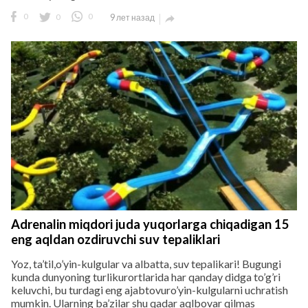
0
0
0
9 лет назад

Adrenalin miqdori juda yuqorlarga chiqadigan 15
eng aqldan ozdiruvchi suv tepaliklari
Yoz, ta’til,o’yin-kulgular va albatta, suv tepalikari! Bugungi
kunda dunyoning turlikurortlarida har qanday didga to’g’ri
keluvchi, bu turdagi eng ajabtovuro’yin-kulgularni uchratish
mumkin. Ularning ba’zilar shu qadar aqlbovar qilmas