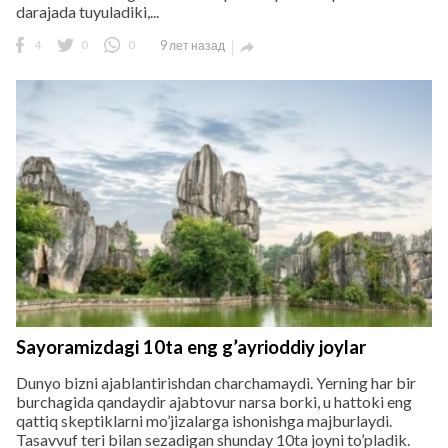
darajada tuyuladiki,...
4
0
0
9 лет назад

Sayoramizdagi 10ta eng g’ayrioddiy joylar
Dunyo bizni ajablantirishdan charchamaydi. Yerning har bir
burchagida qandaydir ajabtovur narsa borki, u hattoki eng
qattiq skeptiklarni mo’jizalarga ishonishga majburlaydi.
Tasavvuf teri bilan sezadigan shunday 10ta joyni to’pladik.