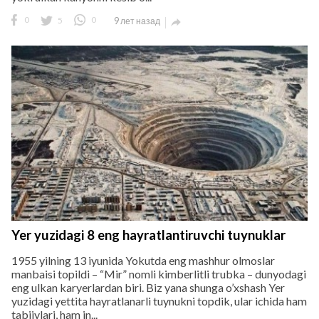
0
5
0
9 лет назад

Yer yuzidagi 8 eng hayratlantiruvchi tuynuklar
1955 yilning 13 iyunida Yokutda eng mashhur olmoslar
manbaisi topildi – “Mir” nomli kimberlitli trubka – dunyodagi
eng ulkan karyerlardan biri. Biz yana shunga o’xshash Yer
yuzidagi yettita hayratlanarli tuynukni topdik, ular ichida ham
tabiiylari, ham in...