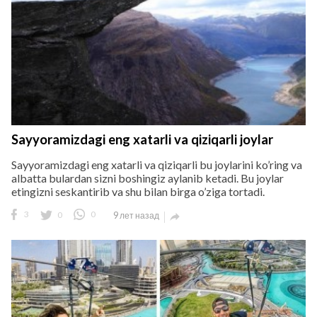
Sayyoramizdagi eng xatarli va qiziqarli joylar
Sayyoramizdagi eng xatarli va qiziqarli bu joylarini ko’ring va
albatta bulardan sizni boshingiz aylanib ketadi. Bu joylar
etingizni seskantirib va shu bilan birga o’ziga tortadi.
3
0
0
9 лет назад
