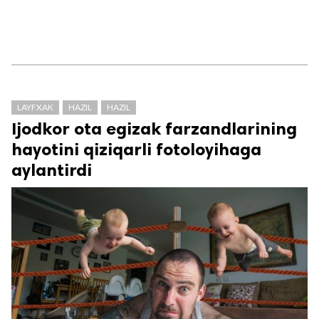
LAYFXAK
HAZIL
HAZIL
Ijodkor ota egizak farzandlarining
hayotini qiziqarli fotoloyihaga
aylantirdi