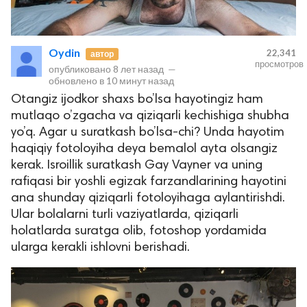
Oydin
22,341
автор
просмотров
опубликовано
8 лет назад
—
обновлено в
10 минут назад
Otangiz ijodkor shaxs bo’lsa hayotingiz ham
mutlaqo o’zgacha va qiziqarli kechishiga shubha
yo’q. Agar u suratkash bo’lsa-chi? Unda hayotim
haqiqiy fotoloyiha deya bemalol ayta olsangiz
kerak. Isroillik suratkash Gay Vayner va uning
rafiqasi bir yoshli egizak farzandlarining hayotini
ana shunday qiziqarli fotoloyihaga aylantirishdi.
Ular bolalarni turli vaziyatlarda, qiziqarli
holatlarda suratga olib, fotoshop yordamida
ularga kerakli ishlovni berishadi.