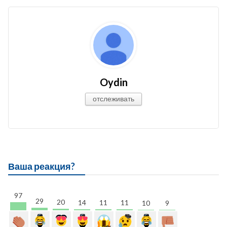
Oydin
отслеживать
Ваша реакция?
97
29
20
14
11
11
10
9