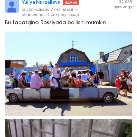
Yuliya Nurzalieva
32,669
админ
просмотров
опубликовано
9 лет назад
—
обновлено в
1 секунду назад
Bu faqatgina Rossiyada bo‘lishi mumkin
lar
 права защищены.