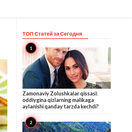
ТОП Статей за
Сегодня

75
Zamonaviy Zolushkalar qissasi:
oddiygina qizlarning malikaga
aylanishi qanday tarzda kechdi?