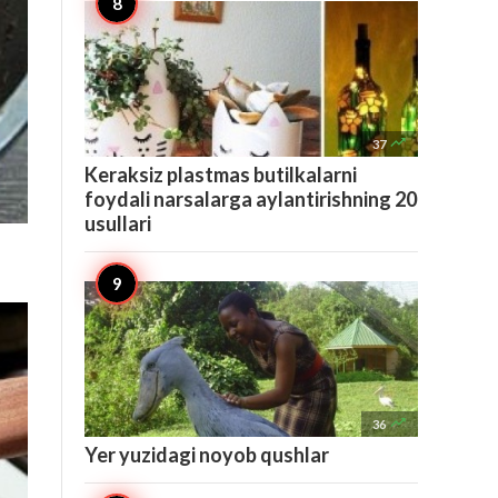

37
Keraksiz plastmas butilkalarni
foydali narsalarga aylantirishning 20
usullari

36
Yer yuzidagi noyob qushlar