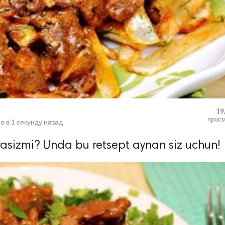
19
прос
о в
1 секунду назад
'rasizmi? Unda bu retsept aynan siz uchun!