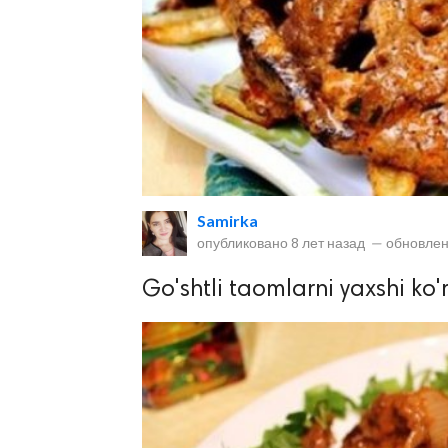
lar
Samirka
опубликовано
8 лет назад
—
обновлен
 права защищены.
Go'shtli taomlarni yaxshi ko