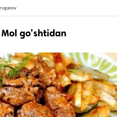
stroganov
 Mol go’shtidan