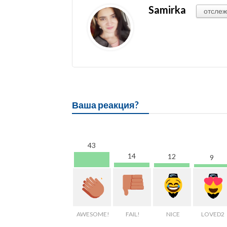
Samirka
отслеж
Ваша реакция?
43
14
12
9
AWESOME!
FAIL!
NICE
LOVED2