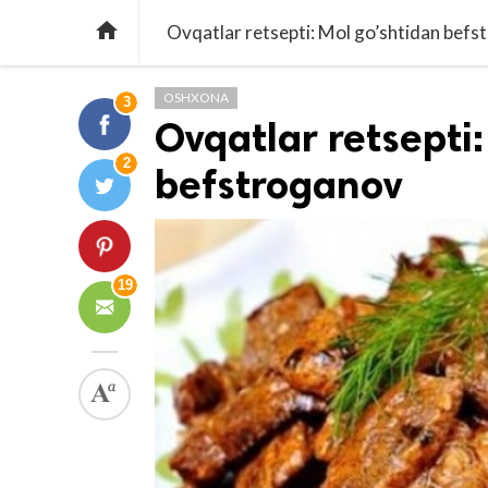

Ovqatlar retsepti: Mol go’shtidan bef
OSHXONA
3
Ovqatlar retsepti:
2
befstroganov
19