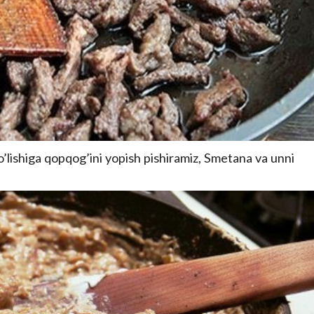
o’lishiga qopqog’ini yopish pishiramiz, Smetana va unni