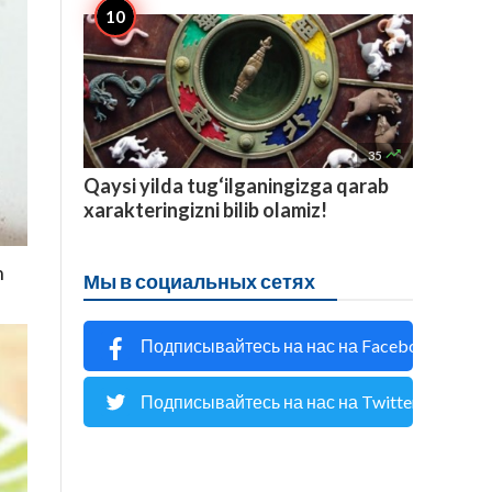

35
Qaysi yilda tug‘ilganingizga qarab
xarakteringizni bilib olamiz!
n
Мы в социальных сетях
Подписывайтесь на нас на Facebook
Подписывайтесь на нас на Twitter