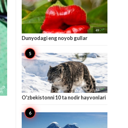

49
Dunyodagi eng noyob gullar

43
O'zbekistonni 10 ta nodir hayvonlari