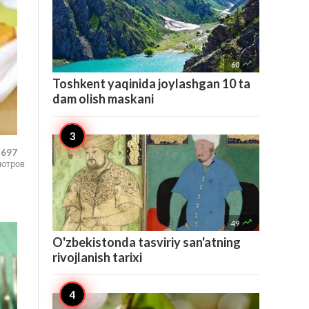

60
Toshkent yaqinida joylashgan 10 ta
dam olish maskani
,697
мотров

49
O'zbekistonda tasviriy san'atning
rivojlanish tarixi