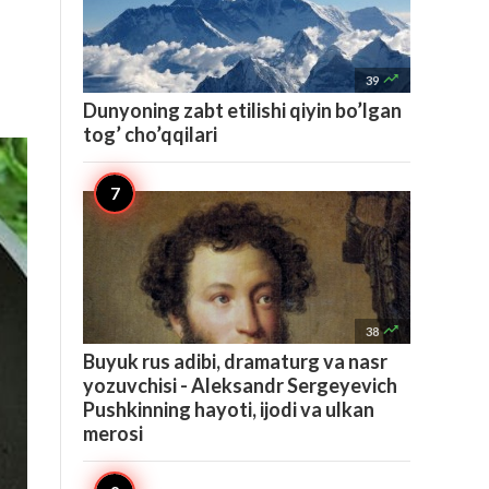

39
Dunyoning zabt etilishi qiyin bo’lgan
tog’ cho’qqilari

38
Buyuk rus adibi, dramaturg va nasr
yozuvchisi - Aleksandr Sergeyevich
Pushkinning hayoti, ijodi va ulkan
merosi