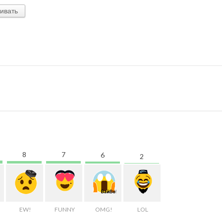
ивать
8
7
6
2
EW!
FUNNY
OMG!
LOL