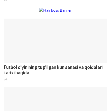
Hazilkash ota-onalarning antiqa hazillari
1
2
2
8 лет назад