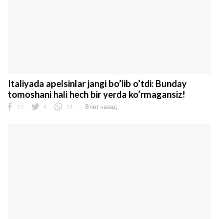
Italiyada apelsinlar jangi bo’lib o’tdi: Bunday
tomoshani hali hech bir yerda ko’rmagansiz!
10
4
11
8 лет назад