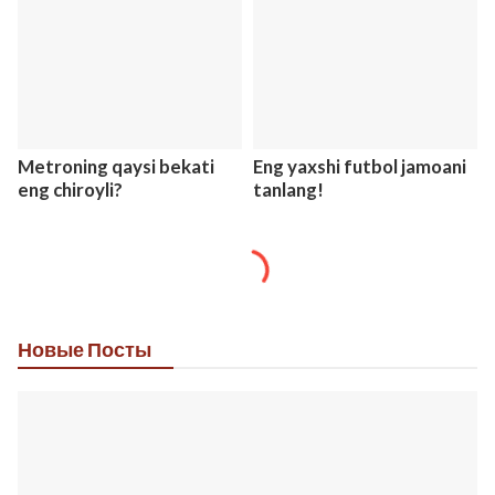
Metroning qaysi bekati
Eng yaxshi futbol jamoani
eng chiroyli?
tanlang!