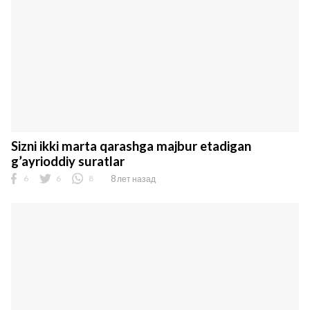
Sizni ikki marta qarashga majbur etadigan
g’ayrioddiy suratlar
6
6
8
8 лет назад