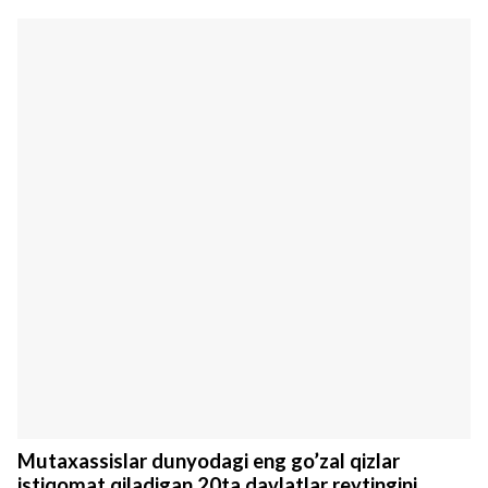
Mutaxassislar dunyodagi eng go’zal qizlar
istiqomat qiladigan 20ta davlatlar reytingini