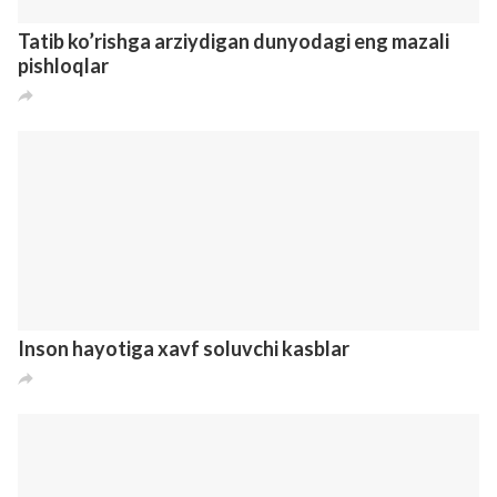
Jeyson Pankostdan ko’p qavatli betakror yog’och
kartinalar to’plami
1
0
0
8 лет назад