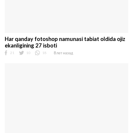
Har qanday fotoshop namunasi tabiat oldida ojiz
ekanligining 27 isboti
21
10
18
8 лет назад