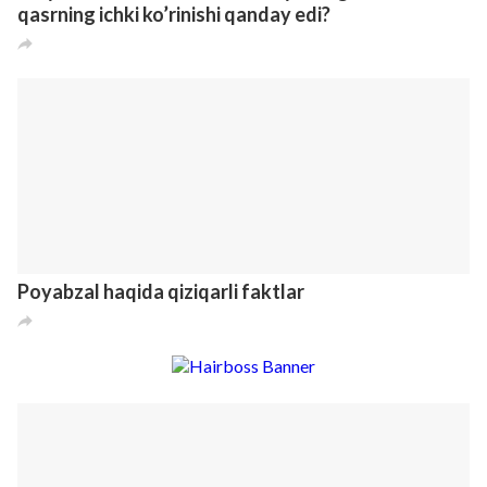
Erinchoqlik sabab paydo bo’lgan buyuk g’oyalar
3
0
3
8 лет назад