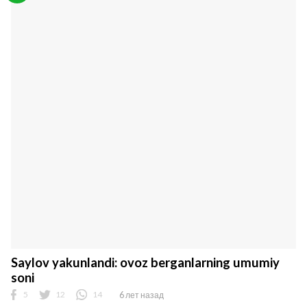
lar
 права защищены.
Saylov yakunlandi: ovoz berganlarning umumiy
soni
5
12
14
6 лет назад