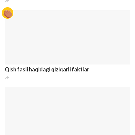
Odatiy buyumlarning bahaybat ko’rinishi sizni
hayratga soladi
3
1
5
8 лет назад