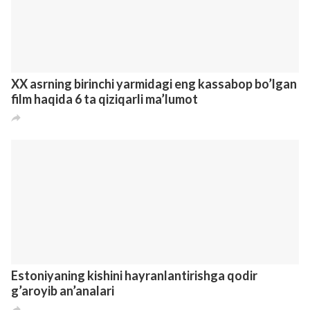
"Outdoor Photographer of the Year"
fototanlovida g’olib bo’lgan betakror suratlar
5
1
5
8 лет назад