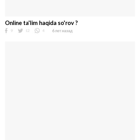
Online ta'lim haqida so'rov ?
9
12
4
6 лет назад