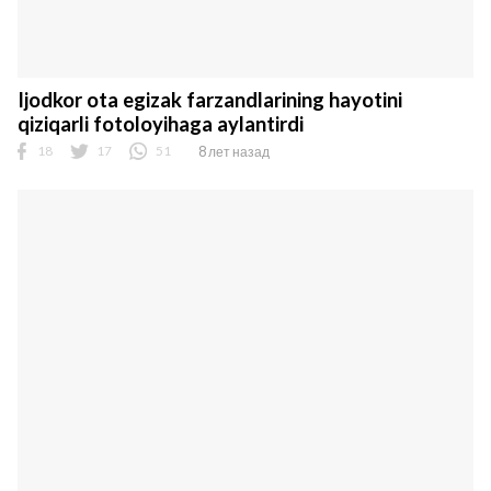
Ijodkor ota egizak farzandlarining hayotini
qiziqarli fotoloyihaga aylantirdi
18
17
51
8 лет назад