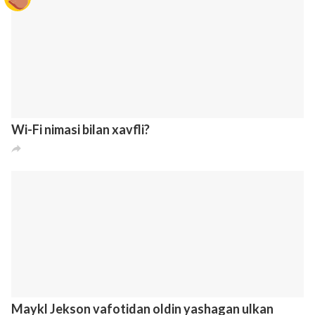
Faqatgina 90-yillar bolalari tushuna oladigan 23
surat
4
2
3
8 лет назад