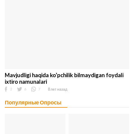
Mavjudligi haqida ko’pchilik bilmaydigan foydali
ixtiro namunalari
2
6
7
8 лет назад
Популярные Опросы