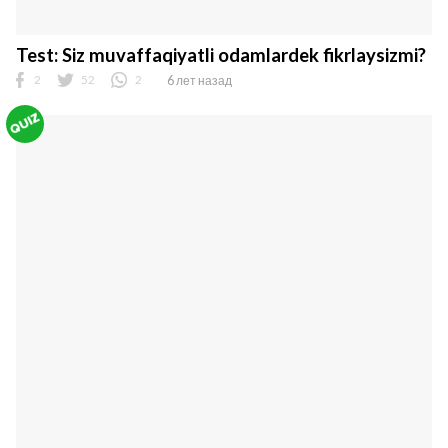
Test: Siz muvaffaqiyatli odamlardek fikrlaysizmi?
2
52
2
6 лет назад