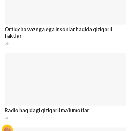
Uyqu kuchi har narsadan ustun ekanligini
isbotlovchi 18 vaziyat
1
2
4
8 лет назад