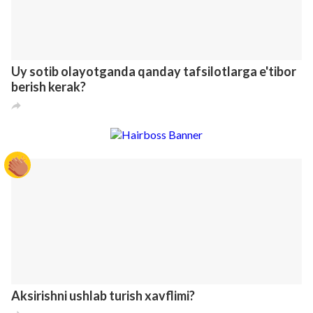
“Mahoratli” insonlarga tegishli ixtirolar
4
1
2
8 лет назад