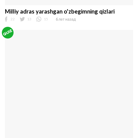
Milliy adras yarashgan o'zbegimning qizlari
22
13
15
6 лет назад