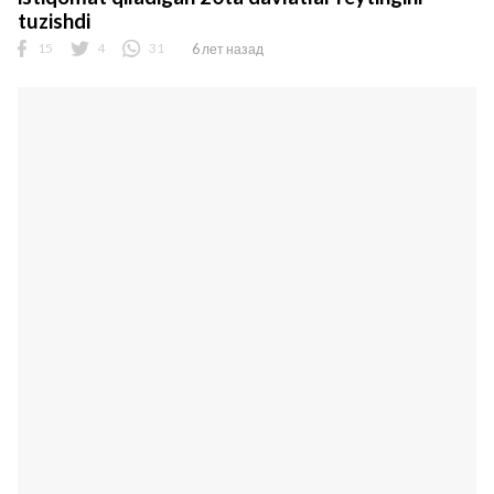
tuzishdi
15
4
31
6 лет назад