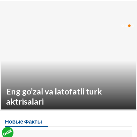
Eng go’zal va latofatli turk
aktrisalari
Новые Факты