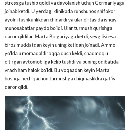
stressga tushib qoldi va davolanish uchun Germaniyaga
jo’nab ketdi. U yerdagi klinikada ruhshunos shifokor
ayolni tushkunlikdan chiqardi va ular o’rtasida ishqiy
munosabatlar paydo bo’ldi. Ular turmush qurishga
qaror qildilar. Marta Bolgariyaga ketdi, sevgilisi esa
biroz muddatdan keyin uning ketidan jo’nadi. Ammo
yo’lda u momaqaldiroqqa duch keldi, chaqmoq u
o’tirgan avtomobilga kelib tushdi va buning oqibatida
vrach ham halok bo’ldi. Bu voqeadan keyin Marta
boshqa hech qachon turmushga chiqmaslikka qat’iy
qaror qildi.