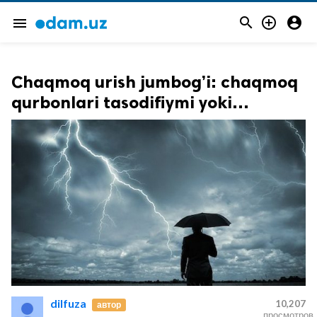



menu
Chaqmoq urish jumbog’i: chaqmoq
qurbonlari tasodifiymi yoki…
dilfuza
10,207
автор
просмотров