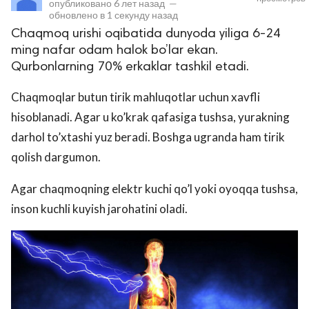
опубликовано
6 лет назад
—
обновлено в
1 секунду назад
Chaqmoq urishi oqibatida dunyoda yiliga 6-24
ming nafar odam halok bo’lar ekan.
Qurbonlarning 70% erkaklar tashkil etadi.
Chaqmoqlar butun tirik mahluqotlar uchun xavfli
hisoblanadi. Agar u ko’krak qafasiga tushsa, yurakning
darhol to’xtashi yuz beradi. Boshga ugranda ham tirik
lar
qolish dargumon.
 права защищены.
Agar chaqmoqning elektr kuchi qo’l yoki oyoqqa tushsa,
inson kuchli kuyish jarohatini oladi.