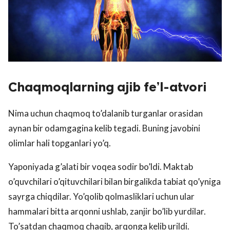
Chaqmoqlarning ajib fe’l-atvori
Nima uchun chaqmoq to’dalanib turganlar orasidan
aynan bir odamgagina kelib tegadi. Buning javobini
olimlar hali topganlari yo’q.
Yaponiyada g’alati bir voqea sodir bo’ldi. Maktab
o’quvchilari o’qituvchilari bilan birgalikda tabiat qo’yniga
sayrga chiqdilar. Yo’qolib qolmasliklari uchun ular
hammalari bitta arqonni ushlab, zanjir bo’lib yurdilar.
To’satdan chaqmoq chaqib, arqonga kelib urildi.