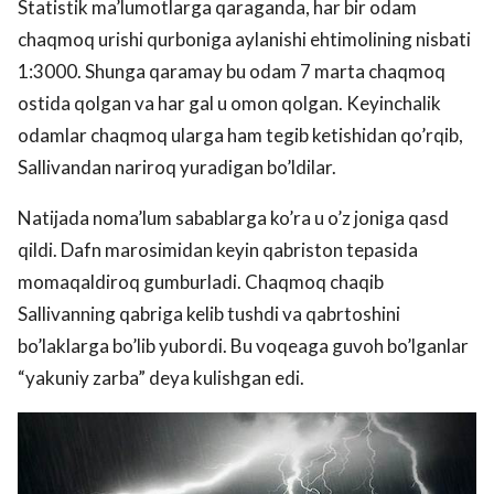
Statistik ma’lumotlarga qaraganda, har bir odam
chaqmoq urishi qurboniga aylanishi ehtimolining nisbati
1:3000. Shunga qaramay bu odam 7 marta chaqmoq
ostida qolgan va har gal u omon qolgan. Keyinchalik
odamlar chaqmoq ularga ham tegib ketishidan qo’rqib,
Sallivandan nariroq yuradigan bo’ldilar.
Natijada noma’lum sabablarga ko’ra u o’z joniga qasd
qildi. Dafn marosimidan keyin qabriston tepasida
momaqaldiroq gumburladi. Chaqmoq chaqib
Sallivanning qabriga kelib tushdi va qabrtoshini
bo’laklarga bo’lib yubordi. Bu voqeaga guvoh bo’lganlar
“yakuniy zarba” deya kulishgan edi.