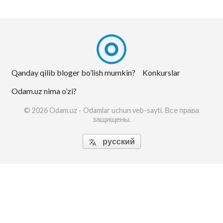
Qanday qilib bloger bo’lish mumkin?
Konkurslar
Odam.uz nima o’zi?
lar
© 2026 Odam.uz - Odamlar uchun veb-sayti. Все права
защищены.
 права защищены.
русский
