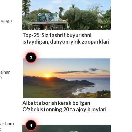
faqaga

1
Top-25: Siz tashrif buyurishni
istaydigan, dunyoni yirik zooparklari
a har
0

2
Albatta borish kerak bo'lgan
O'zbekistonning 20 ta ajoyib joylari
vir ham
g