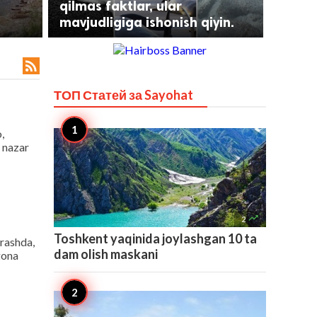
qilmas faktlar, ular
mavjudligiga ishonish qiyin.

ТОП Статей за
Sayohat
,
r nazar

2
Toshkent yaqinida joylashgan 10 ta
arashda,
dam olish maskani
gona