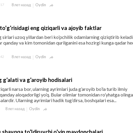
17
Oydin
8 лет назад

o’g’risidagi eng qiziqarli va ajoyib faktlar
sirlari uzoq yillardan beri ko’pchilik odamlarning qiziqtirib keladi
r qanday va kim tomonidan qurilganini esa hozirgi kunga qadar he
42
Oydin
8 лет назад

g’alati va g’aroyib hodisalari
iqarli narsa bor, ularning ayrimlari juda g’aroyib bo’la turib ilmiy
qanday aloqadorligi yo’q. Bular olimlar tomonidan ro’yhatga olinga
lardir. Ularning ayrimlari hadik tug’dirsa, boshqalari esa...
Oydin
8 лет назад

u shavqqa to’ldiruvchi o’yin maydonchalari