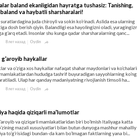
lar baland ekanligidan hayratga tushasiz: Tanishing,
baland va haybatli sharsharalari!
suratlardagina juda chiroyli va sokin ko’rinadi. Aslida esa ularning
ga dosh berish qiyin. Balandligi esa hayolingizni oladi, yuragingizn
 g’arq etadi. Insonlar shu kunga qadar sharsharalarning qanc...
Oydin
8 лет назад

g’aroyib haykallar
lar va o’ziga xos haykallar nafaqat shahar maydonlari va ko’chalari
i mamlakatlardan hududga tashrif buyuradigan sayyohlarning ko’ngl
atiladi. Ulaр har qanday madaniyatning rivojlanish timsoli ha...
Oydin
8 лет назад

ya haqida qiziqarli ma’lumotlar
aroyib va qiziqarli mamlakatlaridan biri bo’lmish Italiyaga katta
zining mazali xususiyatlari bilan butun dunyoga mashhur mahalliy
aliya to’g’risidagi bundan-da kam bo’lmagan faktlarning yana bi...