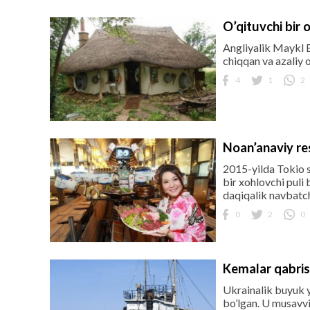
O’qituvchi bir o
Angliyalik Maykl B
chiqqan va azaliy o
4
1
2
Noan’anaviy re
2015-yilda Tokio s
bir xohlovchi puli
daqiqalik navbatchi
0
2
0
Kemalar qabris
Ukrainalik buyuk 
bo’lgan. U musavvi