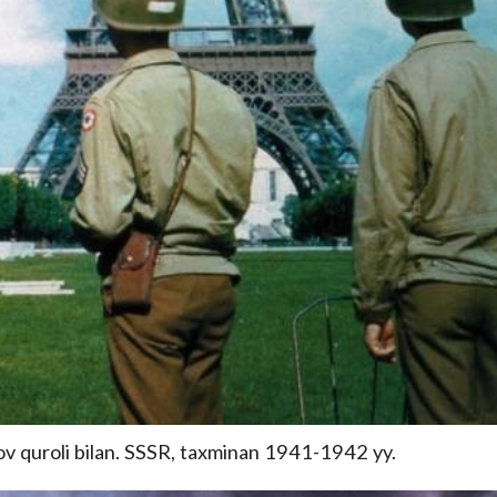
lov quroli bilan. SSSR, taxminan 1941-1942 yy.