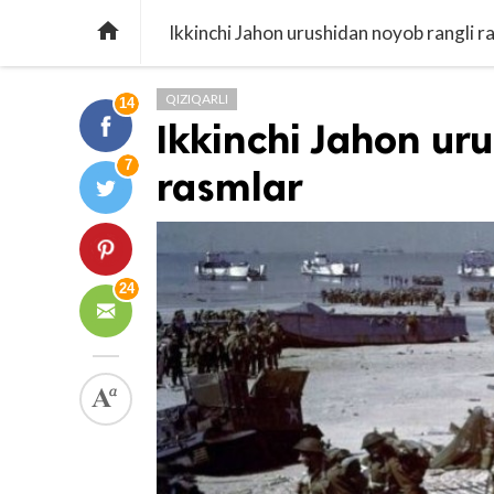

Ikkinchi Jahon urushidan noyob rangli r
QIZIQARLI
14
Ikkinchi Jahon ur
7
rasmlar
24