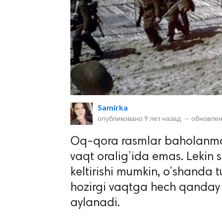
lar
Samirka
опубликовано
9 лет назад
—
обновлен
 права защищены.
Oq-qora rasmlar baholanmas 
vaqt oralig’ida emas. Lekin 
keltirishi mumkin, o’shanda t
hozirgi vaqtga hech qanday
aylanadi.