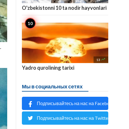
O'zbekistonni 10 ta nodir hayvonlari
r

13
Yadro qurolining tarixi
Мы в социальных сетях
Подписывайтесь на нас на Facebook
Подписывайтесь на нас на Twitter