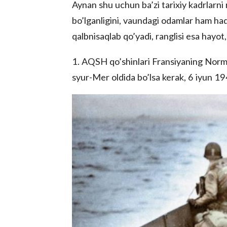
Aynan shu uchun ba’zi tarixiy kadrlarni 
bo’lganligini, vaundagi odamlar ham haq
qalbnisaqlab qo’yadi, ranglisi esa hayot
1. AQSH qo’shinlari Fransiyaning Norm
syur-Mer oldida bo’lsa kerak, 6 iyun 194