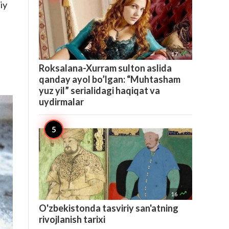
iy

17
Roksalana-Xurram sulton aslida
qanday ayol bo’lgan: “Muhtasham
yuz yil” serialidagi haqiqat va
uydirmalar

16
O'zbekistonda tasviriy san'atning
rivojlanish tarixi