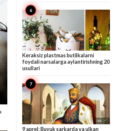

16
Keraksiz plastmas butilkalarni
foydali narsalarga aylantirishning 20
usullari
a

15
9 aprel: Buyuk sarkarda va ulkan