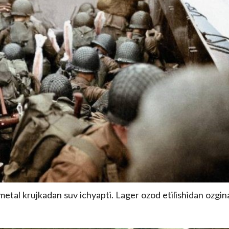
etal krujkadan suv ichyapti. Lager ozod etilishidan ozgin