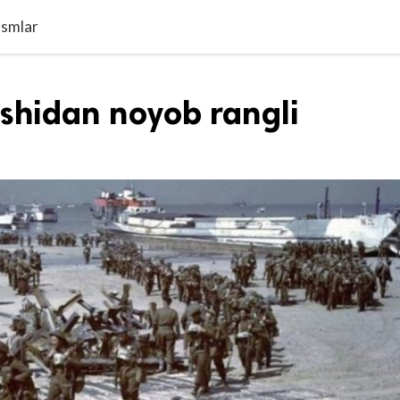
asmlar
ushidan noyob rangli