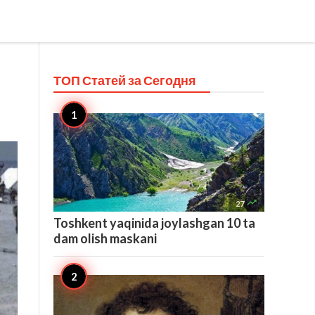
ТОП Статей за
Сегодня

27
Toshkent yaqinida joylashgan 10 ta
dam olish maskani