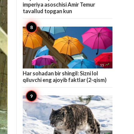
imperiya asoschisi Amir Temur
tavallud topgan kun

15
Har sohadan bir shingil: Sizni lol
qiluvchi eng ajoyib faktlar (2-qism)

14