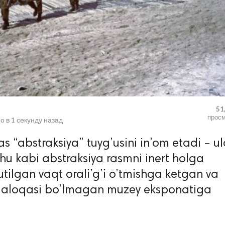
51
прос
о в
1 секунду назад
“abstraksiya” tuyg’usini in’om etadi – ul
shu kabi abstraksiya rasmni inert holga
utilgan vaqt orali’g’i o’tmishga ketgan va
 aloqasi bo’lmagan muzey eksponatiga