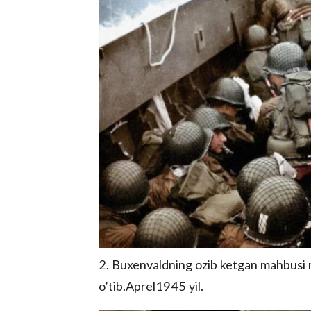
2. Buxenvaldning ozib ketgan mahbusi m
o’tib.Aprel1945 yil.