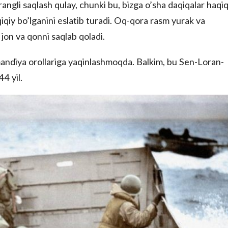
rangli saqlash qulay, chunki bu, bizga o’sha daqiqalar haqiq
iqiy bo’lganini eslatib turadi. Oq-qora rasm yurak va
, jon va qonni saqlab qoladi.
andiya orollariga yaqinlashmoqda. Balkim, bu Sen-Loran-
4 yil.