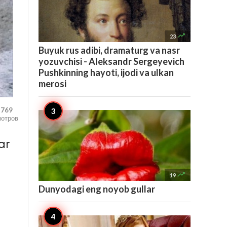

23
Buyuk rus adibi, dramaturg va nasr
yozuvchisi - Aleksandr Sergeyevich
Pushkinning hayoti, ijodi va ulkan
merosi
,769
мотров
ar

19
Dunyodagi eng noyob gullar