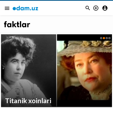



menu
faktlar
Titanik xoinlari