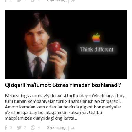
8 лет назад

Qiziqarli ma’lumot: Biznes nimadan boshlanadi?
Biznesning zamonaviy dunyosi turli xildagi o’yinchilarga boy,
turli tuman kompaniyalar turli xil narsalar ishlab chiqaradi.
Ammo kamdan kam odamlar hozirda gigant kompaniyalar
o’z ishini qanday boshlaganidan xabardor. Ushbu
maqolamizda dunyodagi eng katta...
5
7
4
8 лет назад
