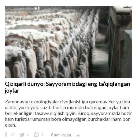
Qiziqarli dunyo: Sayyoramizdagi eng ta’qiqlangan
joylar
Zamonaviy texnologiyalar rivojlanishiga qaramay Yer yuzida
uchib, yurib yoki suzib borish mumkin bo’lmagan joylar ham
bor ekanligini tasavvur qilish qiyin. Biroq, sayyoramizda hozir
ham turistlar umuman bora olmaydigan burchaklari ham bor
ekan.
15
6
8
8 лет назад
