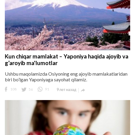
Kun chiqar mamlakat – Yaponiya haqida ajoyib va
g’aroyib ma'lumotlar
Ushbu maqolamizda Osiyoning eng ajoyib mamlakatlaridan
biri bo’lgan Yaponiyaga sayohat qilamiz.
108
56
91
9 лет назад
