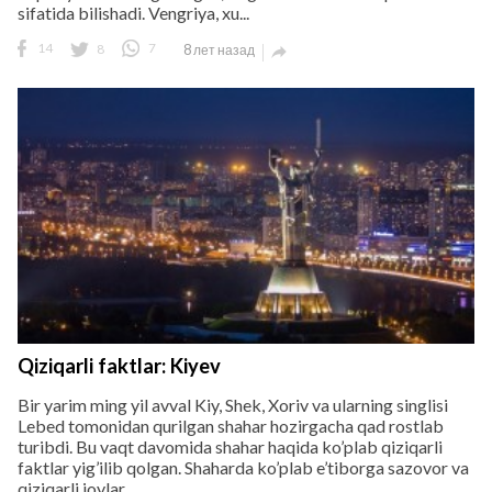
sifatida bilishadi. Vengriya, xu...
14
8
7
8 лет назад

Qiziqarli faktlar: Kiyev
Bir yarim ming yil avval Kiy, Shek, Xoriv va ularning singlisi
Lebed tomonidan qurilgan shahar hozirgacha qad rostlab
turibdi. Bu vaqt davomida shahar haqida ko’plab qiziqarli
faktlar yig’ilib qolgan. Shaharda ko’plab e’tiborga sazovor va
qiziqarli joylar...