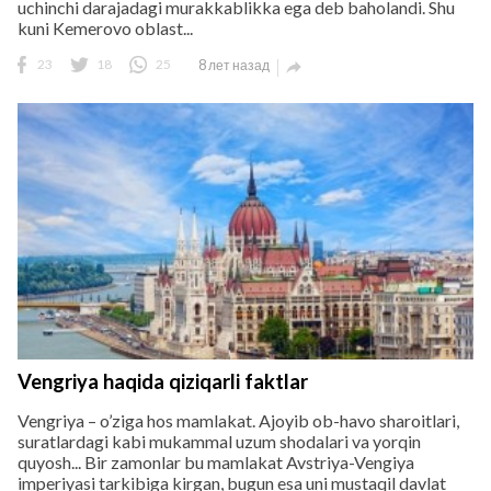
uchinchi darajadagi murakkablikka ega deb baholandi. Shu
kuni Kemerovo oblast...
23
18
25
8 лет назад

Vengriya haqida qiziqarli faktlar
Vengriya – o’ziga hos mamlakat. Ajoyib ob-havo sharoitlari,
suratlardagi kabi mukammal uzum shodalari va yorqin
quyosh... Bir zamonlar bu mamlakat Avstriya-Vengiya
imperiyasi tarkibiga kirgan, bugun esa uni mustaqil davlat