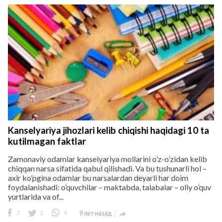
Kanselyariya jihozlari kelib chiqishi haqidagi 10 ta
kutilmagan faktlar
Zamonaviy odamlar kanselyariya mollarini o’z-o’zidan kelib
chiqqan narsa sifatida qabul qilishadi. Va bu tushunarli hol –
axir ko’pgina odamlar bu narsalardan deyarli har doim
foydalanishadi: o’quvchilar – maktabda, talabalar – oliy o’quv
yurtlarida va of...
2
2
4
9 лет назад
