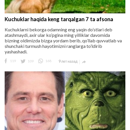
Kuchuklar haqida keng tarqalgan 7 ta afsona
Kuchuklarni bekorga odamning eng yaqin do’stlari deb
atashmaydi, axir ular ko’pgina ming yilliklar davomida
bizning oldimizda bizga yordam berib, qo’llab quvvatlab va
shunchaki turmush hayotimizni ranglarga to’ldirib
yashashadi.
119
109
168
9 лет назад
