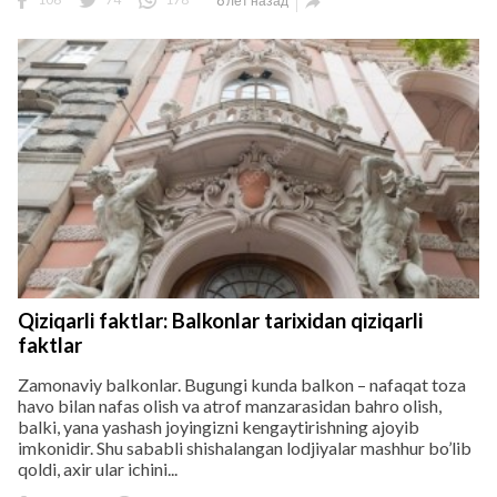
8 лет назад

Qiziqarli faktlar: Balkonlar tarixidan qiziqarli
faktlar
Zamonaviy balkonlar. Bugungi kunda balkon – nafaqat toza
havo bilan nafas olish va atrof manzarasidan bahro olish,
balki, yana yashash joyingizni kengaytirishning ajoyib
imkonidir. Shu sababli shishalangan lodjiyalar mashhur bo’lib
qoldi, axir ular ichini...