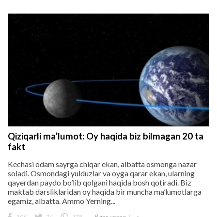
Qiziqarli ma’lumot: Oy haqida biz bilmagan 20 ta
fakt
Kechasi odam sayrga chiqar ekan, albatta osmonga nazar
soladi. Osmondagi yulduzlar va oyga qarar ekan, ularning
qayerdan paydo bo’lib qolgani haqida bosh qotiradi. Biz
maktab darsliklaridan oy haqida bir muncha ma’lumotlarga
egamiz, albatta. Ammo Yerning...
106
74
178