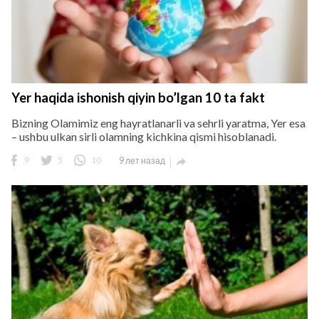
Yer haqida ishonish qiyin bo’lgan 10 ta fakt
Bizning Olamimiz eng hayratlanarli va sehrli yaratma, Yer esa
– ushbu ulkan sirli olamning kichkina qismi hisoblanadi.
9
5
10
9 лет назад
