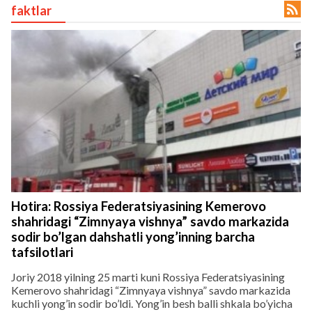

faktlar
lar
 права защищены.
Hotira: Rossiya Federatsiyasining Kemerovo
shahridagi “Zimnyaya vishnya” savdo markazida
sodir bo’lgan dahshatli yong’inning barcha
tafsilotlari
Joriy 2018 yilning 25 marti kuni Rossiya Federatsiyasining
Kemerovo shahridagi “Zimnyaya vishnya” savdo markazida
kuchli yong’in sodir bo’ldi. Yong’in besh balli shkala bo’yicha