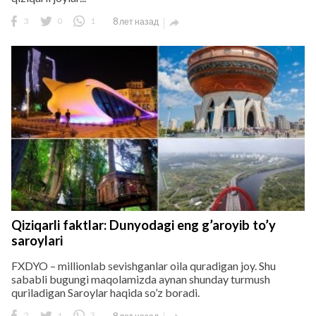
3
0
1
8 лет назад

Qiziqarli faktlar: Dunyodagi eng g’aroyib to’y
saroylari
FXDYO – millionlab sevishganlar oila quradigan joy. Shu
sababli bugungi maqolamizda aynan shunday turmush
quriladigan Saroylar haqida so’z boradi.
2
1
3