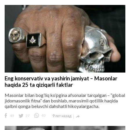
Eng konservativ va yashirin jamiyat – Masonlar
haqida 25 ta qiziqarli faktlar
Masonlar bilan bog’liq ko’pgina afsonalar tarqalgan – “global
jidomasonlik fitna” dan boshlab, marosimli qotillik haqida
qalbni qonga beluvchi dahshatli hikoyalargacha.
49
27
40
9 лет назад
