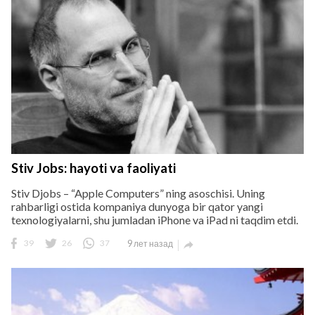
Stiv Jobs: hayoti va faoliyati
Stiv Djobs – “Apple Computers” ning asoschisi. Uning
rahbarligi ostida kompaniya dunyoga bir qator yangi
texnologiyalarni, shu jumladan iPhone va iPad ni taqdim etdi.
39
26
37
9 лет назад
