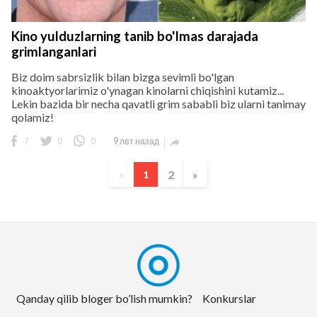
Kino yulduzlarning tanib bo'lmas darajada
grimlanganlari
Biz doim sabrsizlik bilan bizga sevimli bo'lgan
kinoaktyorlarimiz o'ynagan kinolarni chiqishini kutamiz...
Lekin bazida bir necha qavatli grim sababli biz ularni tanimay
qolamiz!
7
0
0
9 лет назад

2
»
«
1
Qanday qilib bloger bo’lish mumkin?
Konkurslar