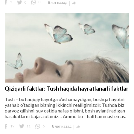
2
0
0
8 лет назад

Qiziqarli faktlar: Tush haqida hayratlanarli faktlar
Tush – bu haqiqiy hayotga o’xshamaydigan, boshqa hayotni
yashab o’tadigan bizning ikkinchi realligimizdir. Tushda biz
parvoz qilishni, suv ostida nafas olishni, bosh aylantiradigan
harakatlarni bajara olamiz… Ammo bu – hali hammasi emas.
19
11
6
8 лет назад
