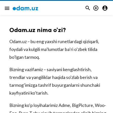



menu
Odam.uz nima o’zi?
Odam.uz – bu eng yaxshi runetlardagi qiziqarli,
foydali va kulgili ma’lumotlar ba’ri o’zbek tilida
bo’lgan tarmoq.
Bizning vazifamiz – saviyani kenglashtirish,
trendlar va yangiliklar haqida so'zlab berish va
tarmog’imizga tashrif buyurganlarni shunchaki
kayfiyatini ko’tarish.
Bizning ko’p loyihalarimiz Adme, BigPicture, Woo-