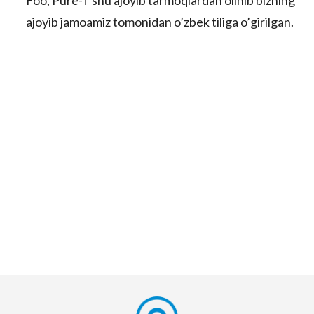
Foo, Pure-T shu ajoyib tarmoqlardan olinib bizning
ajoyib jamoamiz tomonidan o’zbek tiliga o’girilgan.
lar
 права защищены.