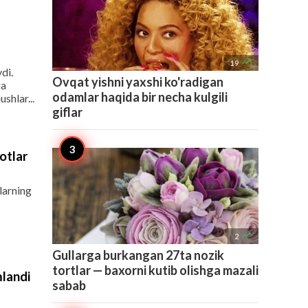

19
di.
Ovqat yishni yaxshi ko'radigan
ga
odamlar haqida bir necha kulgili
hlar...
giflar
otlar
larning

2
Gullarga burkangan 27ta nozik
tortlar — baxorni kutib olishga mazali
mlandi
sabab