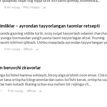
 qulupnay faqat sog’liqqa ta’sir ko’rsatib qolmay, kosmetika...
Miss Happy
8 лет назад

himliklar – ayrondan tayyorlangan taomlar retsepti
unida gazning oldida turib, issiq ovqat tayyorlash odamni charcha
z yoniga bormasdan yengil yaxna taom tayyorlagan afzal. Yozning
yaxshi iste’mol qilinadi. Ushbu maqolada ayrondan tayyorlangan yax
dilfuza
9 лет назад

 beruvchi ziravorlar
ga bo’lishni hamma xohlaydi, biroq unga erishish oson emas. Chiro
un tana ortiqcha kilogrammlardan xalos bo’lishi kerak, ortiqcha va
klar ham ketadi. Buning uchun esa ma’lum bir rejimga o’t...
9
dilfuza
9 лет назад
