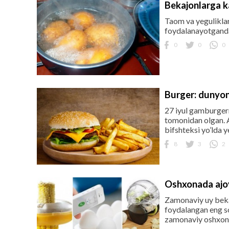
Bekajonlarga ka
Taom va yeguliklar
foydalanayotganda 
0
0
0
Burger: dunyon
27 iyul gamburgern
tomonidan olgan. A
bifshteksi yo’lda y
8
3
2
Oshxonada ajoy
Zamonaviy uy beka
foydalangan eng s
zamonaviy oshxona g