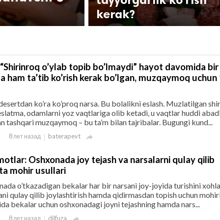
kerak?
 “Shirinroq o’ylab topib bo’lmaydi” hayot davomida bir
a ham ta’tib ko’rish kerak bo’lgan, muzqaymoq uchun
ertdan ko’ra ko’proq narsa. Bu bolalikni eslash. Muzlatilgan shir
slatma, odamlarni yoz vaqtlariga olib ketadi, u vaqtlar huddi abad
n tashqari muzqaymoq – bu ta’m bilan tajribalar. Bugungi kund...
baterapevt
8 лет назад

motlar: Oshxonada joy tejash va narsalarni qulay qilib
ta mohir usullari
ada o’tkazadigan bekalar har bir narsani joy-joyida turishini xohla
i qulay qilib joylashtirish hamda qidirmasdan topish uchun mohir
ida bekalar uchun oshxonadagi joyni tejashning hamda nars...
dilfuza
8 лет назад
