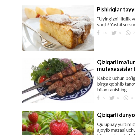
Pishiriqlar tay
“Uyingizni iliqlik
vaqti! Yashil sers
14
8
7
Qiziqarli ma'lu
mutaxassislar f
Kabob uchun bo’lga
birga qo’shib tano
bilan tanishing.
6
4
0
Qiziqarli dunyo
Qulupnay yurtimizd
ajoyib mazasi uchu