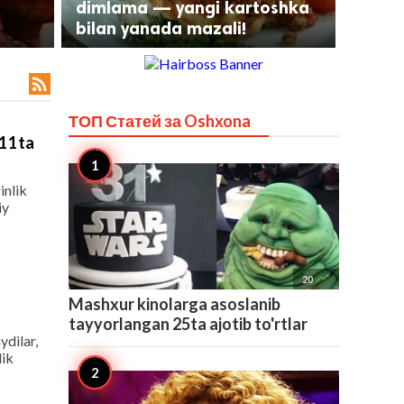
dimlama — yangi kartoshka
bilan yanada mazali!

ТОП Статей за
Oshxona
 11ta
inlik
iy

20
Mashxur kinolarga asoslanib
tayyorlangan 25ta ajotib to'rtlar
ydilar,
lik