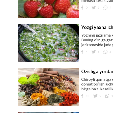
bilmasa kerak. Axir
0
1
4
Yozgi yaxna ic
Yozning jazirama k
Buning o’rniga ga
jaziramasida juda 
4
3
5
Ozishga yordam
Chiroyli qomatga e
qomat bo’lishi uch
birga ba’zi kasalli
12
9
1