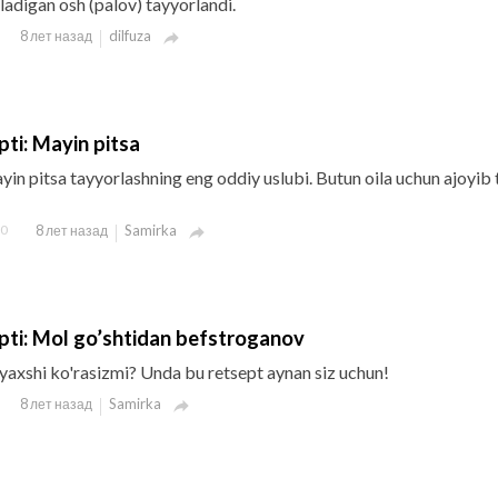
eladigan osh (palov) tayyorlandi.
dilfuza
8 лет назад

ti: Mayin pitsa
yin pitsa tayyorlashning eng oddiy uslubi. Butun oila uchun ajoyib 
0
Samirka
8 лет назад

pti: Mol go’shtidan befstroganov
 yaxshi ko'rasizmi? Unda bu retsept aynan siz uchun!
Samirka
8 лет назад
