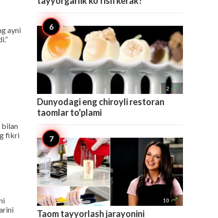
tayyorgarlik ko’rish kerak?
ng ayni
i.”

2
Dunyodagi eng chiroyli restoran
taomlar to'plami
 bilan
 fikri
ni

10
arini
Taom tayyorlash jarayonini