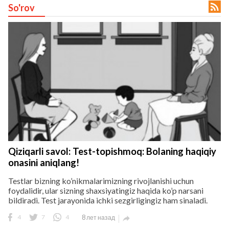

So'rov
lar
 права защищены.
Qiziqarli savol: Test-topishmoq: Bolaning haqiqiy
onasini aniqlang!
Testlar bizning ko’nikmalarimizning rivojlanishi uchun
foydalidir, ular sizning shaxsiyatingiz haqida ko’p narsani
bildiradi. Test jarayonida ichki sezgirligingiz ham sinaladi.
4
7
4
8 лет назад
