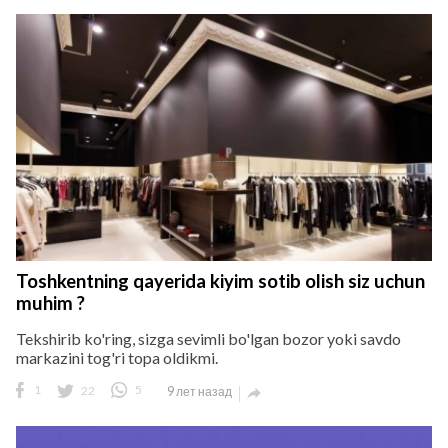
Toshkentning qayerida kiyim sotib olish siz uchun
muhim ?
Tekshirib ko'ring, sizga sevimli bo'lgan bozor yoki savdo
markazini tog'ri topa oldikmi.
1
22
5
9 лет назад
