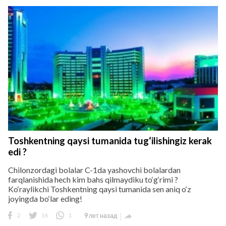
Toshkentning qaysi tumanida tug‘ilishingiz kerak
edi ?
Chilonzordagi bolalar C-1da yashovchi bolalardan
farqlanishida hech kim bahs qilmaydiku to‘g‘rimi ?
Ko‘raylikchi Toshkentning qaysi tumanida sen aniq o‘z
joyingda bo‘lar eding!
2
16
1
9 лет назад
