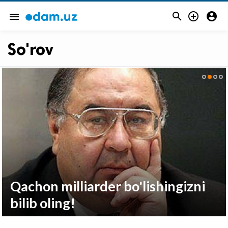



menu
So'rov
nalari sizga
Qachon milliarder bo'lishingizni
bilib oling!