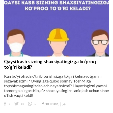
Qaysi kasb sizning shaxsiyatingizga ko‘proq
to‘g‘ri keladi?
Kun bo‘yi ofisda o‘tirib bu ish sizga to‘g‘ri kelmayotganini
sezayabsizmi ? Oyingizga quloq solmay ToshMiga
topshirmaganingizdan achinayabsizmi? Hayotingizni yaxshi
tomonga o'zgartirib, o‘z shaxsiyatingizni aniqlash uchun sinov
o‘tish vaqti keldi!
1
18
1
9 лет назад
