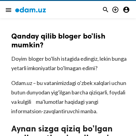



menu
Qanday qilib bloger bo’lish
mumkin?
Doyim bloger bo’lish istagida edingiz, lekin bunga
yetarli imkoniyatlar bo’lmagan edimi?
Odam.uz – bu vatanimizdagi o’zbek xalqlari uchun
butun dunyodan yig’ilgan barcha qiziqarli, foydali
va kulgili ma’lumotlar haqidagi yangi
informatsion-zavqlantiruvchi manba.
Aynan sizga qiziq bo’lgan