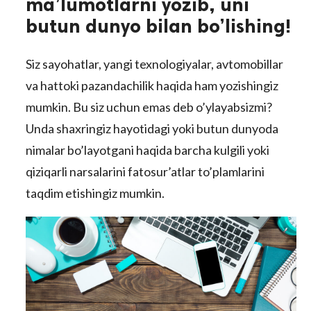
ma’lumotlarni yozib, uni
butun dunyo bilan bo’lishing!
Siz sayohatlar, yangi texnologiyalar, avtomobillar
va hattoki pazandachilik haqida ham yozishingiz
mumkin. Bu siz uchun emas deb o’ylayabsizmi?
Unda shaxringiz hayotidagi yoki butun dunyoda
lar
nimalar bo’layotgani haqida barcha kulgili yoki
qiziqarli narsalarini fatosur’atlar to’plamlarini
 права защищены.
taqdim etishingiz mumkin.