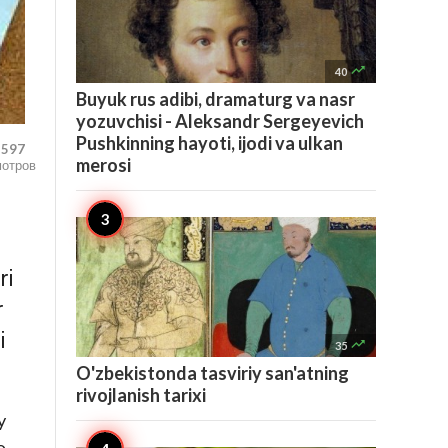

40
Buyuk rus adibi, dramaturg va nasr
yozuvchisi - Aleksandr Sergeyevich
Pushkinning hayoti, ijodi va ulkan
,597
merosi
мотров
ri
r
i

35
O'zbekistonda tasviriy san'atning
rivojlanish tarixi
y