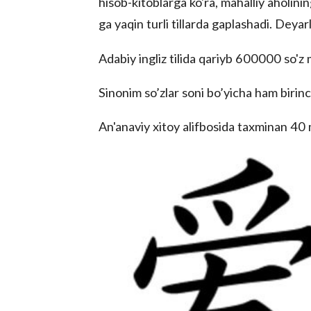
hisob-kitoblarga ko'ra, mahalliy aholini
ga yaqin turli tillarda gaplashadi. Deyarl
Adabiy ingliz tilida qariyb 600000 so'z
Sinonim so’zlar soni bo’yicha ham birinchi 
An'anaviy xitoy alifbosida taxminan 40 