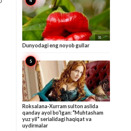
0

31
Dunyodagi eng noyob gullar

26
Roksalana-Xurram sulton aslida
qanday ayol bo’lgan: “Muhtasham
yuz yil” serialidagi haqiqat va
uydirmalar