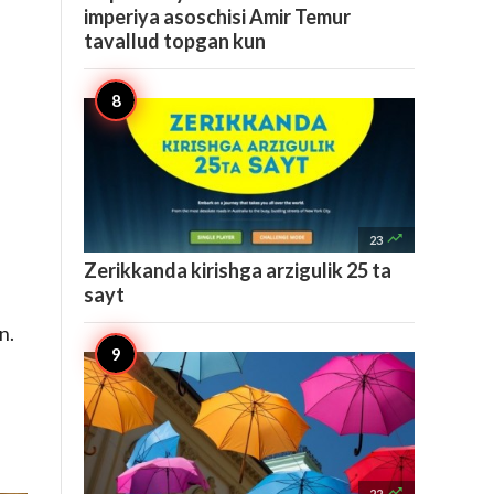
imperiya asoschisi Amir Temur
tavallud topgan kun

23
Zerikkanda kirishga arzigulik 25 ta
sayt
n.

22