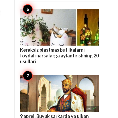

25
Keraksiz plastmas butilkalarni
foydali narsalarga aylantirishning 20
usullari

23
9 aprel: Buyuk sarkarda va ulkan