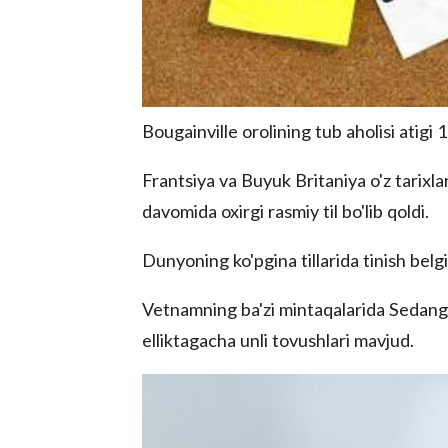
Bougainville orolining tub aholisi atigi 1
Frantsiya va Buyuk Britaniya o'z tarixlar
davomida oxirgi rasmiy til bo'lib qoldi.
Dunyoning ko'pgina tillarida tinish belgi
Vetnamning ba'zi mintaqalarida Sedang d
elliktagacha unli tovushlari mavjud.