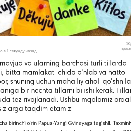
10
прос
о в
1 секунду назад
mavjud va ularning barchasi turli tillarda
i, bitta mamlakat ichida o'nlab va hatto
bor, shuning uchun mahalliy aholi qo'shnila
niga bir nechta tillarni bilishi kerak. Tilla
uda tez rivojlanadi. Ushbu mqolamiz orqal
 sizlarga taqdim etamiz!
yicha birinchi o'rin Papua-Yangi Gvineyaga tegishli. Taxmini