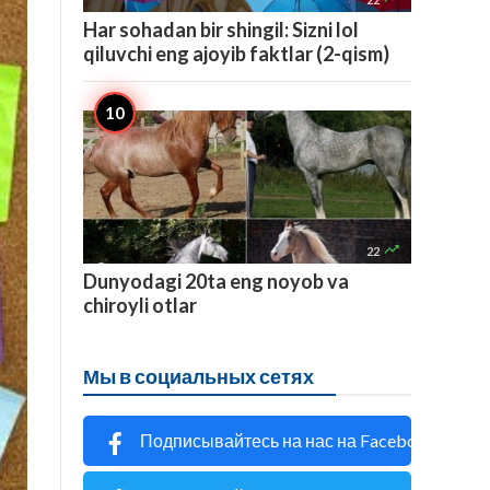
Har sohadan bir shingil: Sizni lol
qiluvchi eng ajoyib faktlar (2-qism)

22
Dunyodagi 20ta eng noyob va
chiroyli otlar
Мы в социальных сетях
Подписывайтесь на нас на Facebook