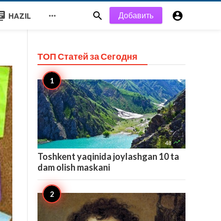
y_books


Добавить

HAZIL
ТОП Статей за
Сегодня

48
Toshkent yaqinida joylashgan 10 ta
dam olish maskani