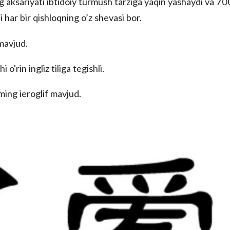
ng aksariyati ibtidoiy turmush tarziga yaqin yashaydi va 70
i har bir qishloqning o’z shevasi bor.
 mavjud.
o'rin ingliz tiliga tegishli.
ming ieroglif mavjud.