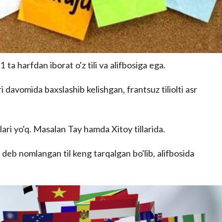
1 ta harfdan iborat o'z tili va alifbosiga ega.
i davomida baxslashib kelishgan, frantsuz tiliolti asr
lari yo'q. Masalan Tay hamda Xitoy tillarida.
eb nomlangan til keng tarqalgan bo'lib, alifbosida