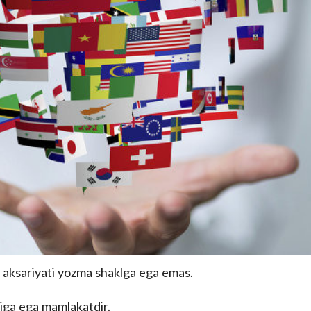
ng aksariyati yozma shaklga ega emas.
 soniga ega mamlakatdir.