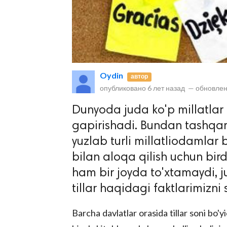
Oydin
автор
опубликовано
6 лет назад
—
обновлен
lar
Dunyoda juda ko'p millatlar 
gapirishadi. Bundan tashqar
 права защищены.
yuzlab turli millatliodamlar 
bilan aloqa qilish uchun birda
ham bir joyda to'xtamaydi, j
tillar haqidagi faktlarimizni
Barcha davlatlar orasida tillar soni bo'