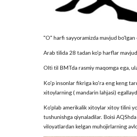
"O" harfi sayyoramizda mavjud bo'lgan 
Arab tilida 28 tadan ko'p harflar mavjud b
Olti til BMTda rasmiy maqomga ega, ulard
Ko’p insonlar fikriga ko’ra eng keng tarqa
xitoylarning ( mandarin lahjasi) egallayd
Ko'plab amerikalik xitoylar xitoy tilini
tushunishga qiynaladilar. Boisi AQShda 
viloyatlardan kelgan muhojirlarning avlo