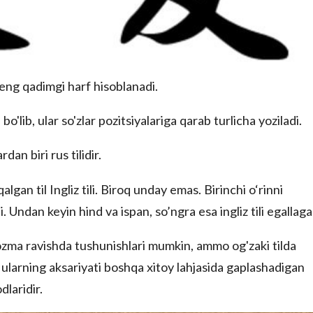
eng qadimgi harf hisoblanadi.
o'lib, ular so'zlar pozitsiyalariga qarab turlicha yoziladi.
an biri rus tilidir.
lgan til Ingliz tili. Biroq unday emas. Birinchi o‘rinni
i. Undan keyin hind va ispan, so’ngra esa ingliz tili egallaga
 yozma ravishda tushunishlari mumkin, ammo og'zaki tilda
ularning aksariyati boshqa xitoy lahjasida gaplashadigan
dlaridir.