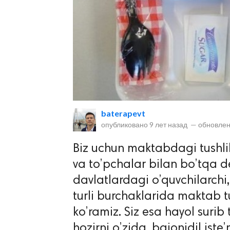
lar
baterapevt
опубликовано
9 лет назад
—
обновлен
 права защищены.
Biz uchun maktabdagi tushli
va to’pchalar bilan bo’tqa d
davlatlardagi o’quvchilarchi,
turli burchaklarida maktab t
ko’ramiz. Siz esa hayol surib 
hozirni o’zida, bajonidil iste