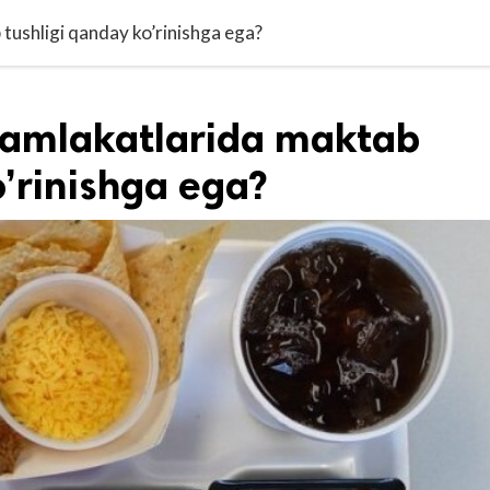
tushligi qanday ko’rinishga ega?
mamlakatlarida maktab
o’rinishga ega?