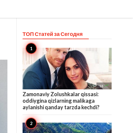
ТОП Статей за
Сегодня

18
Zamonaviy Zolushkalar qissasi:
oddiygina qizlarning malikaga
aylanishi qanday tarzda kechdi?