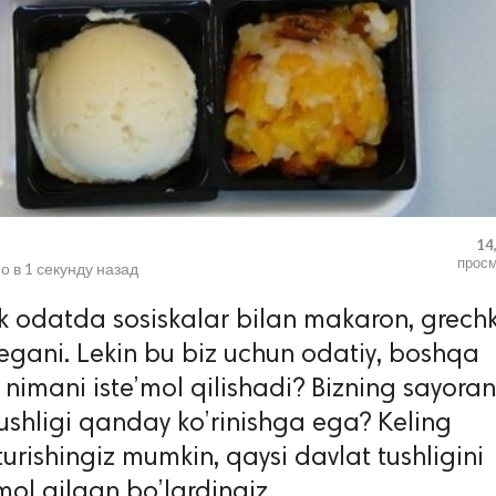
14
прос
о в
1 секунду назад
k odatda sosiskalar bilan makaron, grech
egani. Lekin bu biz uchun odatiy, boshqa
 nimani iste’mol qilishadi? Bizning sayoran
ushligi qanday ko’rinishga ega? Keling
turishingiz mumkin, qaysi davlat tushligini
’mol qilgan bo’lardingiz.