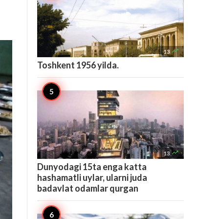

13
Toshkent 1956 yilda.

13
Dunyodagi 15ta enga katta
hashamatli uylar, ularni juda
badavlat odamlar qurgan