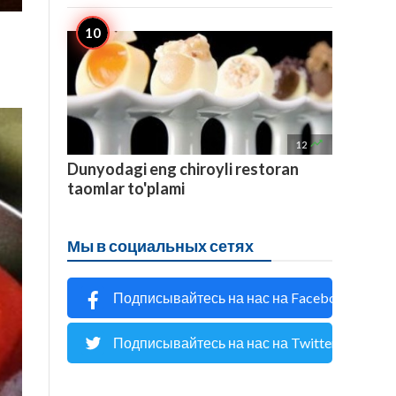

12
Dunyodagi eng chiroyli restoran
taomlar to'plami
Мы в социальных сетях
Подписывайтесь на нас на Facebook
Подписывайтесь на нас на Twitter