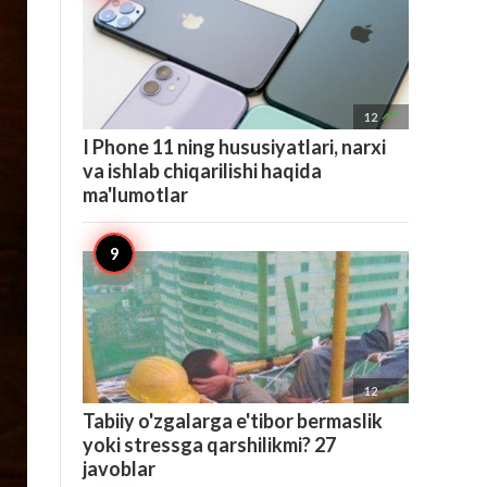

12
I Phone 11 ning hususiyatlari, narxi
va ishlab chiqarilishi haqida
ma'lumotlar

12
Tabiiy o'zgalarga e'tibor bermaslik
yoki stressga qarshilikmi? 27
javoblar