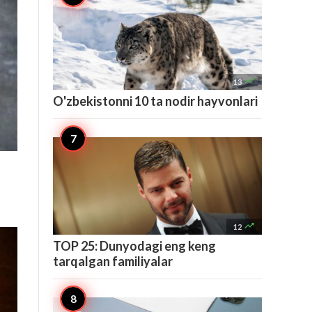

13
O'zbekistonni 10 ta nodir hayvonlari

12
TOP 25: Dunyodagi eng keng
tarqalgan familiyalar