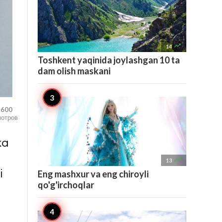

14
Toshkent yaqinida joylashgan 10 ta
dam olish maskani
,600
мотров
ka

13
i
Eng mashxur va eng chiroyli
qo'g'irchoqlar