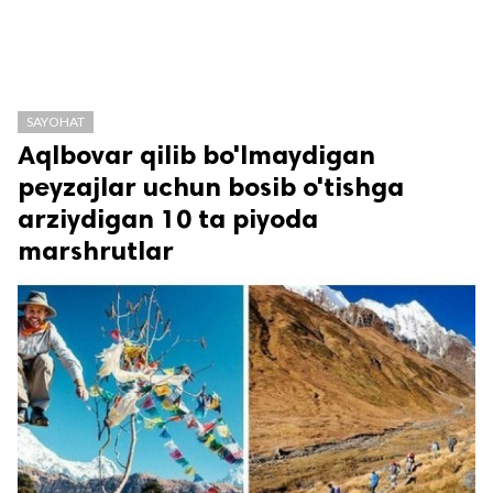
SAYOHAT
Aqlbovar qilib bo'lmaydigan
peyzajlar uchun bosib o'tishga
arziydigan 10 ta piyoda
marshrutlar