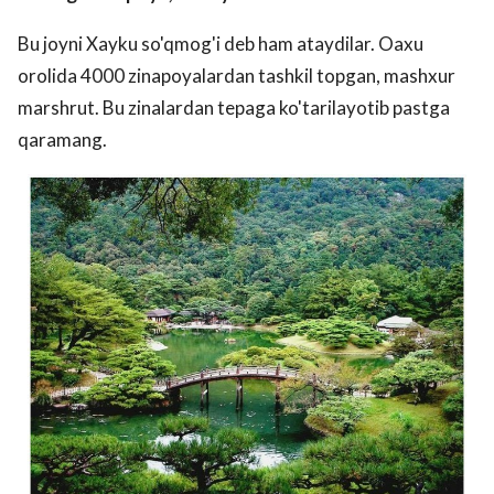
Bu joyni Xayku so'qmog'i deb ham ataydilar. Oaxu
orolida 4000 zinapoyalardan tashkil topgan, mashxur
marshrut. Bu zinalardan tepaga ko'tarilayotib pastga
qaramang.