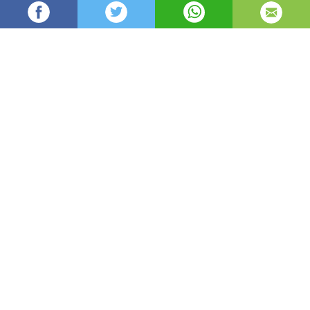
Oydin
15,886
автор
просмотров
опубликовано
8 лет назад
—
обновлено в
3 часа назад
Bahor – sershovqin shahardan tabiyatning
qo’yniga chiqish uchun achoyib fasl. Ammo,
bunday sayrga otlanganlar shuni hisobga olishlari
kerakki, piyoda turizm birinchi bor nazar
tashlaganda tuyulishi mumkin bo’lgan juda ham
oddiy mashg’ulotlardan emas.
Sayr hafsalani pir qilmay, haqiqatdan ham
kungildagidek o’tishi uchun u to’g’risida bilish zarur
bo’lgan bir talay o’ta nozik jihatlari bor.