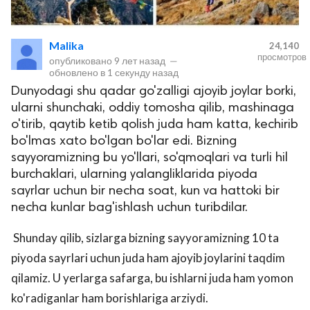
Malika
24,140
просмотров
опубликовано
9 лет назад
—
обновлено в
1 секунду назад
Dunyodagi shu qadar go'zalligi ajoyib joylar borki,
ularni shunchaki, oddiy tomosha qilib, mashinaga
o'tirib, qaytib ketib qolish juda ham katta, kechirib
bo'lmas xato bo'lgan bo'lar edi. Bizning
lar
sayyoramizning bu yo'llari, so'qmoqlari va turli hil
burchaklari, ularning yalangliklarida piyoda
 права защищены.
sayrlar uchun bir necha soat, kun va hattoki bir
necha kunlar bag'ishlash uchun turibdilar.
Shunday qilib, sizlarga bizning sayyoramizning 10 ta
piyoda sayrlari uchun juda ham ajoyib joylarini taqdim
qilamiz. U yerlarga safarga, bu ishlarni juda ham yomon
ko'radiganlar ham borishlariga arziydi.