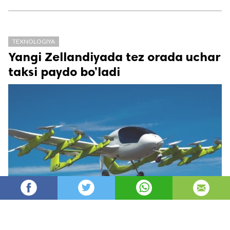
TEXNOLOGIYA
Yangi Zellandiyada tez orada uchar
taksi paydo bo’ladi
Oydin
9,225
автор
просмотров