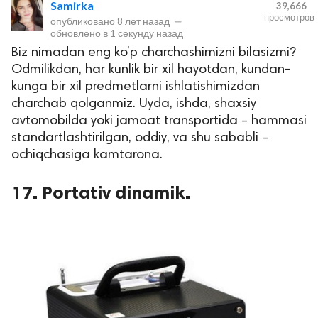
Samirka
39,666
просмотров
опубликовано
8 лет назад
—
обновлено в
1 секунду назад
Biz nimadan eng ko’p charchashimizni bilasizmi?
Odmilikdan, har kunlik bir xil hayotdan, kundan-
kunga bir xil predmetlarni ishlatishimizdan
charchab qolganmiz. Uyda, ishda, shaxsiy
avtomobilda yoki jamoat transportida – hammasi
standartlashtirilgan, oddiy, va shu sababli –
lar
ochiqchasiga kamtarona.
 права защищены.
17. Portativ dinamik.