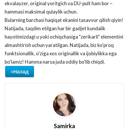
ekvalayzer, original yoritgich va DU-pult ham bor –
hammasi maksimal qulaylik uchun.
Bularning barchasi haqiqat ekanini tasavvur qilish qiyin!
Natijada, taqdim etilgan har bir gadjet kundalik
hayotimizdagi u yoki ochiqchasiga "zerikarli" elementini
almashtirish uchun yaratilgan. Natijada, biz ko'proq
funktsionallik, o'ziga xos originallik va ijobiylikka ega
bo'lamiz! Hamma narsa juda oddiy bo'lib chiqdi.
«Назад
Samirka