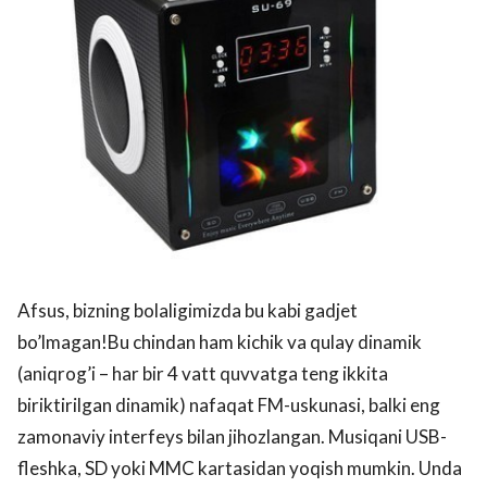
Afsus, bizning bolaligimizda bu kabi gadjet
bo’lmagan!Bu chindan ham kichik va qulay dinamik
(aniqrog’i – har bir 4 vatt quvvatga teng ikkita
biriktirilgan dinamik) nafaqat FM-uskunasi, balki eng
zamonaviy interfeys bilan jihozlangan. Musiqani USB-
fleshka, SD yoki MMC kartasidan yoqish mumkin. Unda