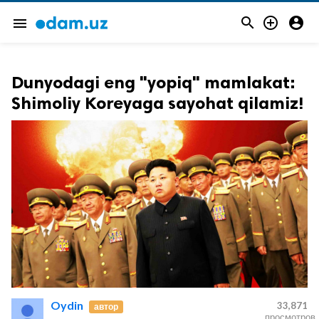



menu
Dunyodagi eng "yopiq" mamlakat:
Shimoliy Koreyaga sayohat qilamiz!
Oydin
33,871
автор
просмотров