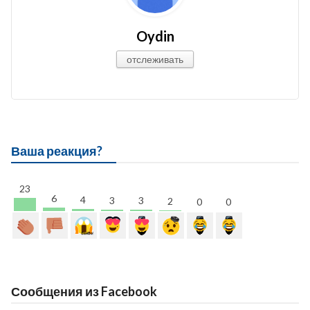
Oydin
отслеживать
Ваша реакция?
23
6
4
3
3
2
0
0
Сообщения из Facebook