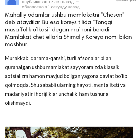
опубликовано
7 лет назад
—
обновлено в
1 секунду назад
Mahalliy odamlar ushbu mamlakatni "Choson"
deb ataydilar. Bu esa koreys tilida "Tonggi
musaffolik o‘lkasi" degan ma’noni beradi.
Mamlakat chet ellarla Shimoliy Koreya nomi bilan
mashhur.
Murakkab, qarama-qarshi, turli afsonalar bilan
lar
qurshalgan ushbu mamlakat sayyoramizda klassik
sotsializm hamon mavjud bo‘lgan yagona davlat bo‘lib
 права защищены.
qolmoqda. Shu sababli ularning hayoti, mentaliteti va
madaniyatini horijliklar unchalik ham tushuna
olishmaydi.