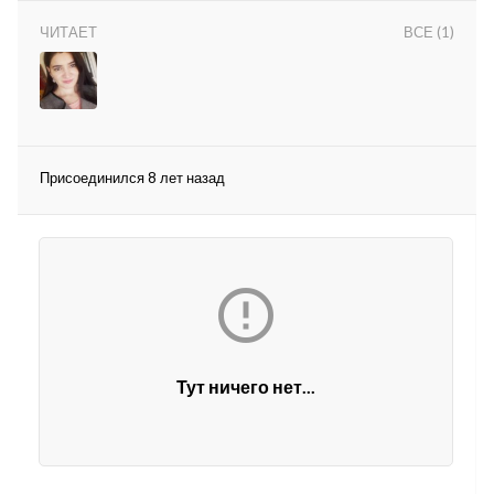
ЧИТАЕТ
ВСЕ (1)
Присоединился 8 лет назад
lar
 права защищены.

Тут ничего нет...