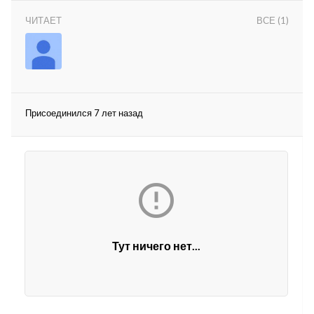
ЧИТАЕТ
ВСЕ (1)
Присоединился 7 лет назад
lar
 права защищены.

Тут ничего нет...