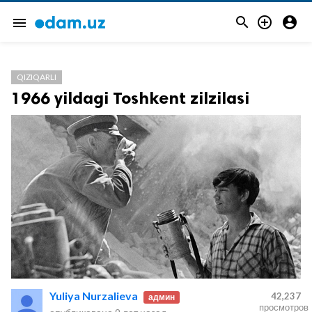



menu
QIZIQARLI
1966 yildagi Toshkent zilzilasi
Yuliya Nurzalieva
42,237
админ
просмотров