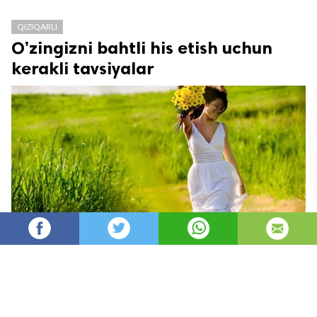
QIZIQARLI
O’zingizni bahtli his etish uchun
kerakli tavsiyalar
Oydin
32,591
автор
просмотров
опубликовано
8 лет назад
—
обновлено в
6 часов назад