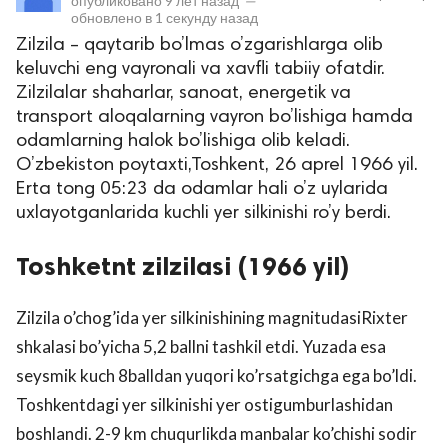
опубликовано
9 лет назад
—
обновлено в
1 секунду назад
Zilzila – qaytarib bo’lmas o’zgarishlarga olib
keluvchi eng vayronali va xavfli tabiiy ofatdir.
Zilzilalar shaharlar, sanoat, energetik va
transport aloqalarning vayron bo’lishiga hamda
odamlarning halok bo’lishiga olib keladi.
O’zbekiston poytaxti,Toshkent, 26 aprel 1966 yil.
Erta tong 05:23 da odamlar hali o’z uylarida
lar
uxlayotganlarida kuchli yer silkinishi ro’y berdi.
 права защищены.
Toshketnt zilzilasi (1966 yil)
Zilzila o’chog’ida yer silkinishining magnitudasiRixter
shkalasi bo’yicha 5,2 ballni tashkil etdi. Yuzada esa
seysmik kuch 8balldan yuqori ko’rsatgichga ega bo’ldi.
Toshkentdagi yer silkinishi yer ostigumburlashidan
boshlandi. 2-9 km chuqurlikda manbalar ko’chishi sodir