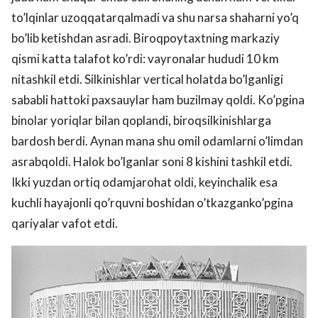
to’lqinlar uzoqqatarqalmadi va shu narsa shaharni yo’q
bo’lib ketishdan asradi. Biroqpoytaxtning markaziy
qismi katta talafot ko’rdi: vayronalar hududi 10 km
nitashkil etdi. Silkinishlar vertical holatda bo’lganligi
sababli hattoki paxsauylar ham buzilmay qoldi. Ko’pgina
binolar yoriqlar bilan qoplandi, biroqsilkinishlarga
bardosh berdi. Aynan mana shu omil odamlarni o’limdan
asrabqoldi. Halok bo’lganlar soni 8 kishini tashkil etdi.
Ikki yuzdan ortiq odamjarohat oldi, keyinchalik esa
kuchli hayajonli qo’rquvni boshidan o’tkazganko’pgina
qariyalar vafot etdi.