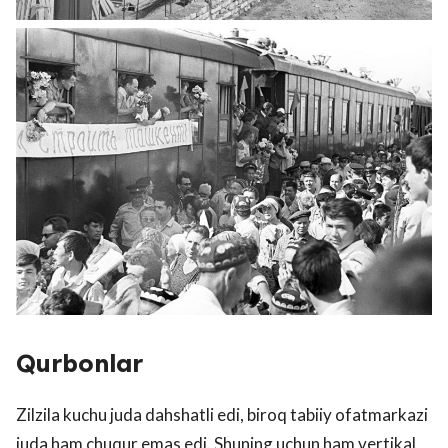
Qurbonlar
Zilzila kuchu juda dahshatli edi, biroq tabiiy ofatmarkazi
juda ham chuqur emas edi. Shuning uchun ham vertikal