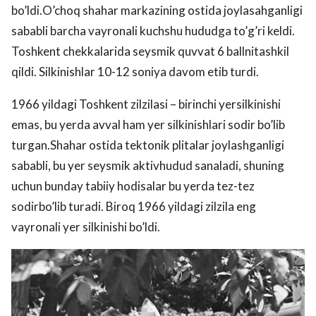
bo’ldi.O’choq shahar markazining ostida joylasahganligi
sababli barcha vayronali kuchshu hududga to’g’ri keldi.
Toshkent chekkalarida seysmik quvvat 6 ballnitashkil
qildi. Silkinishlar 10-12 soniya davom etib turdi.
1966 yildagi Toshkent zilzilasi – birinchi yersilkinishi
emas, bu yerda avval ham yer silkinishlari sodir bo’lib
turgan.Shahar ostida tektonik plitalar joylashganligi
sababli, bu yer seysmik aktivhudud sanaladi, shuning
uchun bunday tabiiy hodisalar bu yerda tez-tez
sodirbo’lib turadi. Biroq 1966 yildagi zilzila eng
vayronali yer silkinishi bo’ldi.