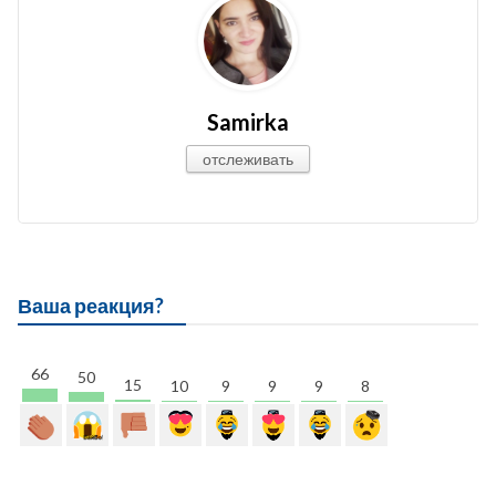
Samirka
отслеживать
Ваша реакция?
66
50
15
10
9
9
9
8