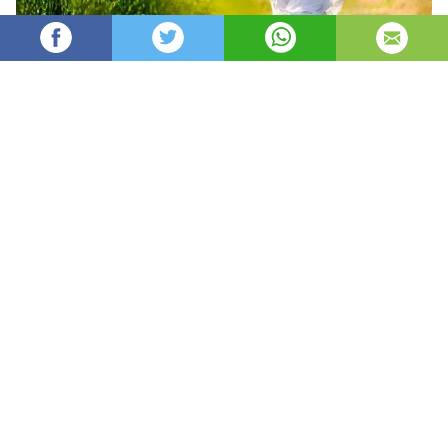
Oydin
32,579
автор
просмотров
опубликовано
8 лет назад
—
обновлено в
12 часов назад
Har faslning o’z xislati bor
Har faslning fazilati.
Kumush qishdan, zumrad bahordan
Qolishmaydi kuzning ziynati.
Ha, shoir aytganidek, har bir fasl inson ruhiyatiga o’z
ta’sirini o’tkazmay qolmaydi.
Tevarak-atrofnik o’z qamashtiruvchi yashil rangga
burkagan zumrad bahor faslida o’zingizni ma’yus va
tushkun kayfiyatda sezganmisiz? Agar ayni paytda
ruhiy zo’riqish, xafsalasizlikdan qiynalayotgan