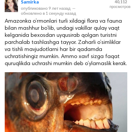
Samirka
40,112
просмотров
опубликовано
9 лет назад
—
обновлено в
1 секунду назад
Amazonka o’rmonlari turli xildagi flora va fauna
bilan mashhur bo’lib, undagi vakillar qulay vaqt
kelganida bexosdan uyqusirab qolgan turistni
parchalab tashlashga tayyor. Zaharli o’simliklar
va tishli mavjudotlarni har bir qadamda
uchratishingiz mumkin. Ammo xavf sizga faqat
lar
quruqlikda uchrashi mumkin deb o’ylamaslik kerak.
 права защищены.