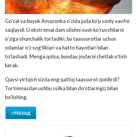
Go’zal va buyuk Amazonka o’zida juda ko’p sonly xavfni
saqlaydi. U ekstremal dam olishni xush ko’ruvchilarni
o’ziga shunchalik tortadiki, bu taassurotlar uchun
odamlar o’z sog’liklari va hatto hayotlari bilan
to’lashadi. Menga qolsa, bunday joylarni chetlab o’tish
kerak.
Qaysi yirtqich sizda eng qattiq taassurot qoldirdi?
Tortinmasdan ushbu ssilka bilan do’stlaringiz bilan
bo’lishing.
«Назад