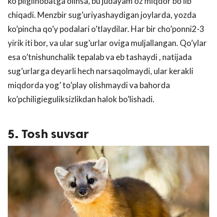
ko’pligiinobatga olinsa, bu judayam oz miqdor bo’lib
chiqadi. Menzbir sug’uriyashaydigan joylarda, yozda
ko’pincha qo’y podalari o’tlaydilar. Har bir cho’ponni2-3
yirik iti bor, va ular sug’urlar oviga muljallangan. Qo’ylar
esa o’tnishunchalik tepalab va eb tashaydi , natijada
sug’urlarga deyarli hech narsaqolmaydi, ular kerakli
miqdorda yog’ to’play olishmaydi va bahorda
ko’pchiligieguliksizlikdan halok bo’lishadi.
5. Tosh suvsar