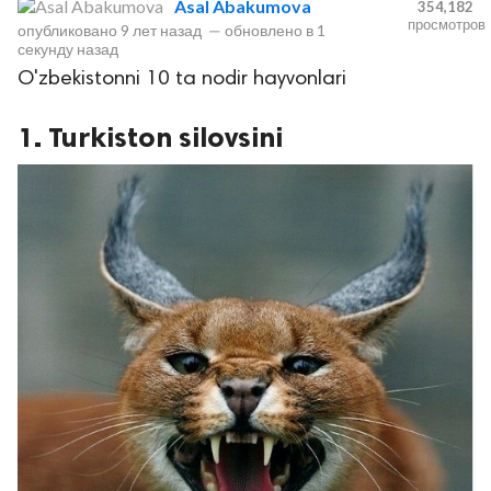
Asal Abakumova
354,182
просмотров
опубликовано
9 лет назад
—
обновлено в
1
секунду назад
O'zbekistonni 10 ta nodir hayvonlari
1. Turkiston silovsini
lar
 права защищены.