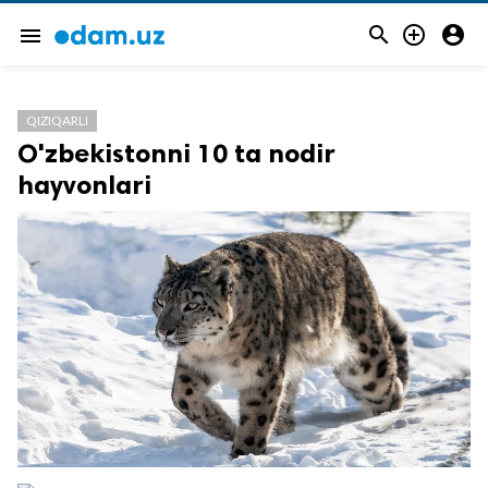



menu
QIZIQARLI
O'zbekistonni 10 ta nodir
hayvonlari