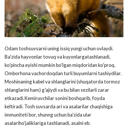
Odam toshsuvsarni uning issiq yungi uchun ovlaydi.
Ba’zida hayvonlar tovuq va kuyonlargatashlanadi,
ko’pincha eyishi mumkin bo’lgan miqdoridan ko’proq.
Omborhona vachordoqdan turli buyumlarni tashiydilar.
Moshinaning kabel va shlanglarini (shuqatorda tormoz
shlanglarini ham) g’ajiydi va bu bilan sezilarli zarar
etkazadi.Kemiruvchilar sonini boshqarib, foyda
keltiradi. Tosh suvsarda ari va asalarilar chaqishiga
immuniteti bor, shunng uchun ba’zida ular
asalariho’jaliklariga tashlanadi, asalni eb.