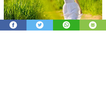
Oydin
32,579
автор
просмотров
опубликовано
8 лет назад
—
обновлено в
10 часов назад
Har faslning o’z xislati bor
Har faslning fazilati.
Kumush qishdan, zumrad bahordan
Qolishmaydi kuzning ziynati.
Ha, shoir aytganidek, har bir fasl inson ruhiyatiga o’z
ta’sirini o’tkazmay qolmaydi.
Tevarak-atrofnik o’z qamashtiruvchi yashil rangga