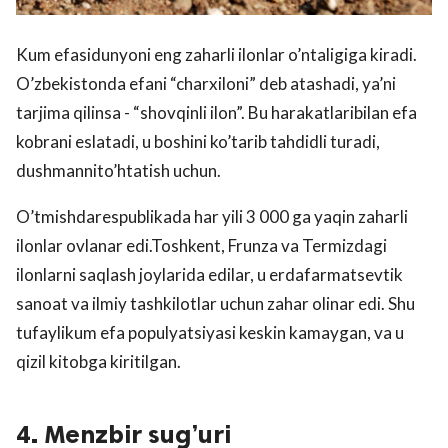
Kum efasidunyoni eng zaharli ilonlar o’ntaligiga kiradi.
O’zbekistonda efani “charxiloni” deb atashadi, ya’ni
tarjima qilinsa - “shovqinli ilon”. Bu harakatlaribilan efa
kobrani eslatadi, u boshini ko’tarib tahdidli turadi,
dushmannito’htatish uchun.
O’tmishdarespublikada har yili 3 000 ga yaqin zaharli
ilonlar ovlanar edi.Toshkent, Frunza va Termizdagi
ilonlarni saqlash joylarida edilar, u erdafarmatsevtik
sanoat va ilmiy tashkilotlar uchun zahar olinar edi. Shu
tufaylikum efa populyatsiyasi keskin kamaygan, va u
qizil kitobga kiritilgan.
4. Menzbir sug’uri