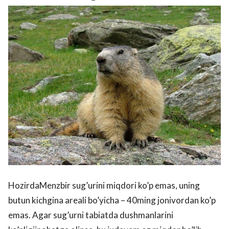
HozirdaMenzbir sug’urini miqdori ko’p emas, uning
butun kichgina areali bo’yicha – 40ming jonivordan ko’p
emas. Agar sug’urni tabiatda dushmanlarini