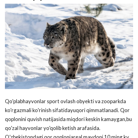
Qo’plabhayvonlar sport ovlash obyekti va zooparkda
ko’rgazmali ko’rinish sifatidayuqori qimmatlanadi. Qor
qoplonini quvish natijasida miqdori keskin kamaygan,bu
qo’zal hayvonlar yo’qolib ketish arafasida.
O’zbekistondagi qor qoploniareal maydoni 10 ming kv.