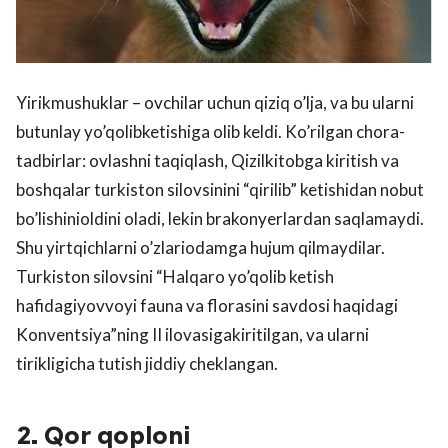
Yirikmushuklar – ovchilar uchun qiziq o’lja, va bu ularni
butunlay yo’qolibketishiga olib keldi. Ko’rilgan chora-
tadbirlar: ovlashni taqiqlash, Qizilkitobga kiritish va
boshqalar turkiston silovsinini “qirilib” ketishidan nobut
bo’lishinioldini oladi, lekin brakonyerlardan saqlamaydi.
Shu yirtqichlarni o’zlariodamga hujum qilmaydilar.
Turkiston silovsini “Halqaro yo’qolib ketish
hafidagiyovvoyi fauna va florasini savdosi haqidagi
Konventsiya”ning II ilovasigakiritilgan, va ularni
tirikligicha tutish jiddiy cheklangan.
2. Qor qoploni