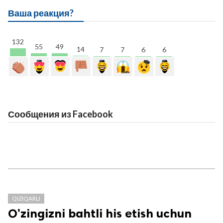
Ваша реакция?
132
55
49
14
7
7
6
6
Сообщения из Facebook
QIZIQARLI
O’zingizni bahtli his etish uchun