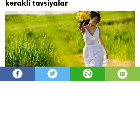
kerakli tavsiyalar
Oydin
32,591
автор
просмотров
опубликовано
8 лет назад
—
обновлено в
1 час назад
Har faslning o’z xislati bor
Har faslning fazilati.
Kumush qishdan, zumrad bahordan
Qolishmaydi kuzning ziynati.