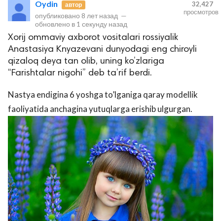
Oydin
32,427
автор
просмотров
опубликовано
8 лет назад
—
обновлено в
1 секунду назад
Xorij ommaviy axborot vositalari rossiyalik
Anastasiya Knyazevani dunyodagi eng chiroyli
qizaloq deya tan olib, uning ko’zlariga
“Farishtalar nigohi” deb ta’rif berdi.
Nastya endigina 6 yoshga to’lganiga qaray modellik
lar
faoliyatida anchagina yutuqlarga erishib ulgurgan.
 права защищены.