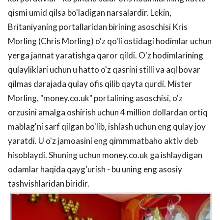
qismi umid qilsa bo'ladigan narsalardir. Lekin,
Britaniyaning portallaridan birining asoschisi Kris
Morling (Chris Morling) o'z qo'li ostidagi hodimlar uchun
yerga jannat yaratishga qaror qildi. O'z hodimlarining
qulayliklari uchun u hatto o'z qasrini stilli va aql bovar
qilmas darajada qulay ofis qilib qayta qurdi. Mister
Morling, "money.co.uk" portalining asoschisi, o'z
orzusini amalga oshirish uchun 4 million dollardan ortiq
mablag'ni sarf qilgan bo'lib, ishlash uchun eng qulay joy
yaratdi. U o'z jamoasini eng qimmmatbaho aktiv deb
hisoblaydi. Shuning uchun money.co.uk ga ishlaydigan
odamlar haqida qayg'urish - bu uning eng asosiy
tashvishlaridan biridir.