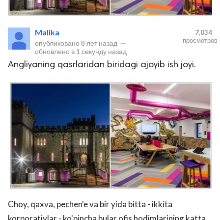
Malika
7,034
просмотров
опубликовано
8 лет назад
—
обновлено в
1 секунду назад
Angliyaning qasrlaridan biridagi ajoyib ish joyi.
lar
 права защищены.
Choy, qaxva, pechen'e va bir yida bitta - ikkita
korporativlar - ko'pincha bular ofis hodimlarining katta