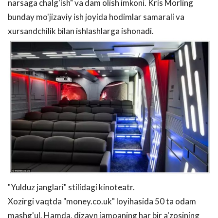
narsaga chalg'ish" va dam olish imkoni. Kris Morling
bunday mo'jizaviy ish joyida hodimlar samarali va
xursandchilik bilan ishlashlarga ishonadi.
"Yulduz janglari" stilidagi kinoteatr.
Xozirgi vaqtda "money.co.uk" loyihasida 50 ta odam
mashg'ul. Hamda, dizayn jamoaning har bir a'zosining