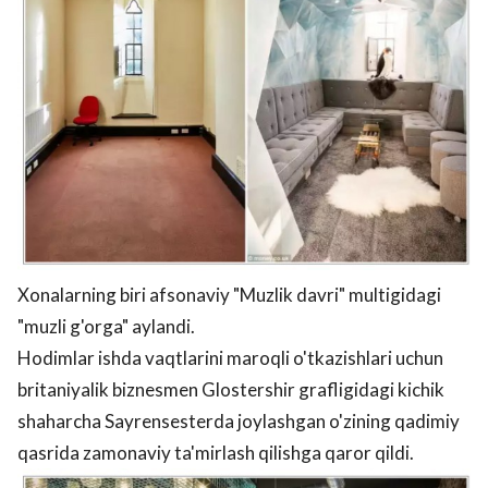
Xonalarning biri afsonaviy "Muzlik davri" multigidagi
"muzli g'orga" aylandi.
Hodimlar ishda vaqtlarini maroqli o'tkazishlari uchun
britaniyalik biznesmen Glostershir grafligidagi kichik
shaharcha Sayrensesterda joylashgan o'zining qadimiy
qasrida zamonaviy ta'mirlash qilishga qaror qildi.