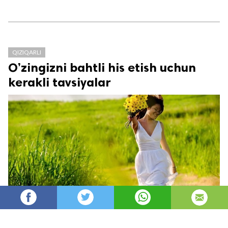
QIZIQARLI
O’zingizni bahtli his etish uchun
kerakli tavsiyalar
Oydin
32,579
автор