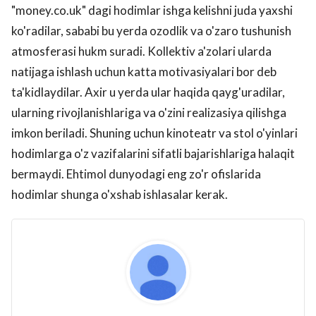
"money.co.uk" dagi hodimlar ishga kelishni juda yaxshi
ko'radilar, sababi bu yerda ozodlik va o'zaro tushunish
atmosferasi hukm suradi. Kollektiv a'zolari ularda
natijaga ishlash uchun katta motivasiyalari bor deb
ta'kidlaydilar. Axir u yerda ular haqida qayg'uradilar,
ularning rivojlanishlariga va o'zini realizasiya qilishga
imkon beriladi. Shuning uchun kinoteatr va stol o'yinlari
hodimlarga o'z vazifalarini sifatli bajarishlariga halaqit
bermaydi. Ehtimol dunyodagi eng zo'r ofislarida
hodimlar shunga o'xshab ishlasalar kerak.