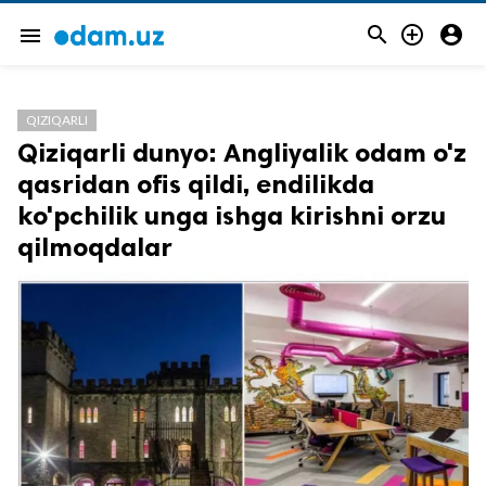



menu
QIZIQARLI
Qiziqarli dunyo: Angliyalik odam o'z
qasridan ofis qildi, endilikda
ko'pchilik unga ishga kirishni orzu
qilmoqdalar