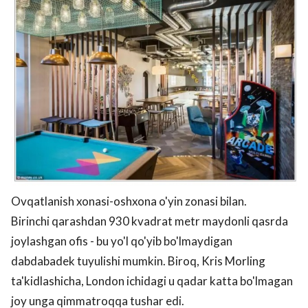
Ovqatlanish xonasi-oshxona o'yin zonasi bilan.
Birinchi qarashdan 930 kvadrat metr maydonli qasrda
joylashgan ofis - bu yo'l qo'yib bo'lmaydigan
dabdabadek tuyulishi mumkin. Biroq, Kris Morling
ta'kidlashicha, London ichidagi u qadar katta bo'lmagan
joy unga qimmatroqqa tushar edi.