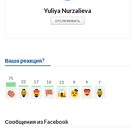
Yuliya Nurzalieva
отслеживать
Ваша реакция?
75
22
17
16
13
9
9
7
Сообщения из Facebook