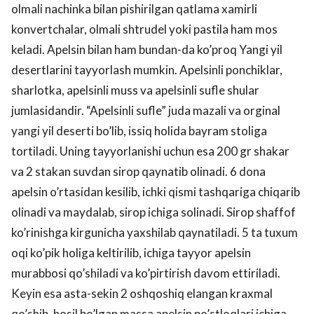
olmali nachinka bilan pishirilgan qatlama xamirli
konvertchalar, olmali shtrudel yoki pastila ham mos
keladi. Apelsin bilan ham bundan-da ko’proq Yangi yil
desertlarini tayyorlash mumkin. Apelsinli ponchiklar,
sharlotka, apelsinli muss va apelsinli sufle shular
jumlasidandir. “Apelsinli sufle” juda mazali va orginal
yangi yil deserti bo’lib, issiq holida bayram stoliga
tortiladi. Uning tayyorlanishi uchun esa 200 gr shakar
va 2 stakan suvdan sirop qaynatib olinadi. 6 dona
apelsin o’rtasidan kesilib, ichki qismi tashqariga chiqarib
olinadi va maydalab, sirop ichiga solinadi. Sirop shaffof
ko’rinishga kirgunicha yaxshilab qaynatiladi. 5 ta tuxum
oqi ko’pik holiga keltirilib, ichiga tayyor apelsin
murabbosi qo’shiladi va ko’pirtirish davom ettiriladi.
Keyin esa asta-sekin 2 oshqoshiq elangan kraxmal
qo’shib, hosil bo’lgan massa apelsin po’stloqlari ichiga