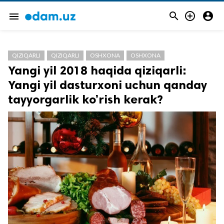



menu
QIZIQARLI
QIZIQARLI
OSHXONA
OSHXONA
Yangi yil 2018 haqida qiziqarli:
Yangi yil dasturxoni uchun qanday
tayyorgarlik ko’rish kerak?