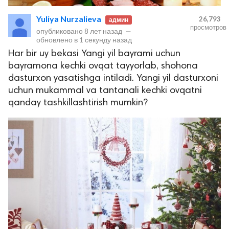
Yuliya Nurzalieva
26,793
админ
просмотров
опубликовано
8 лет назад
—
обновлено в
1 секунду назад
Har bir uy bekasi Yangi yil bayrami uchun
bayramona kechki ovqat tayyorlab, shohona
dasturxon yasatishga intiladi. Yangi yil dasturxoni
uchun mukammal va tantanali kechki ovqatni
qanday tashkillashtirish mumkin?
lar
 права защищены.