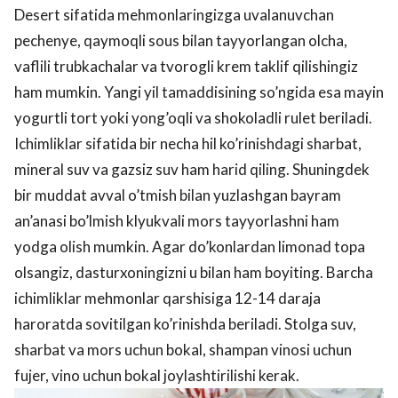
Desert sifatida mehmonlaringizga uvalanuvchan
pechenye, qaymoqli sous bilan tayyorlangan olcha,
vaflili trubkachalar va tvorogli krem taklif qilishingiz
ham mumkin. Yangi yil tamaddisining so’ngida esa mayin
yogurtli tort yoki yong’oqli va shokoladli rulet beriladi.
Ichimliklar sifatida bir necha hil ko’rinishdagi sharbat,
mineral suv va gazsiz suv ham harid qiling. Shuningdek
bir muddat avval o’tmish bilan yuzlashgan bayram
an’anasi bo’lmish klyukvali mors tayyorlashni ham
yodga olish mumkin. Agar do’konlardan limonad topa
olsangiz, dasturxoningizni u bilan ham boyiting. Barcha
ichimliklar mehmonlar qarshisiga 12-14 daraja
haroratda sovitilgan ko’rinishda beriladi. Stolga suv,
sharbat va mors uchun bokal, shampan vinosi uchun
fujer, vino uchun bokal joylashtirilishi kerak.