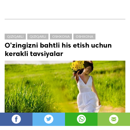
QIZIQARLI
QIZIQARLI
OSHXONA
OSHXONA
O’zingizni bahtli his etish uchun
kerakli tavsiyalar