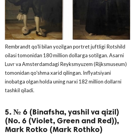
Rembrandt qo’li bilan yozilgan portret juftligi Rotshild
oilasi tomonidan 180 million dollarga sotilgan. Asarni
Luvr va Amsterdamdagi Reyksmyuzem (Rijksmuseum)
tomonidan qo’shma xarid qilingan. Inflyatsiyani
inobatga olgan holda uning narxi 182 million dollarni
tashkil qiladi.
5. № 6 (Binafsha, yashil va qizil)
(No. 6 (Violet, Green and Red)),
Mark Rotko (Mark Rothko)