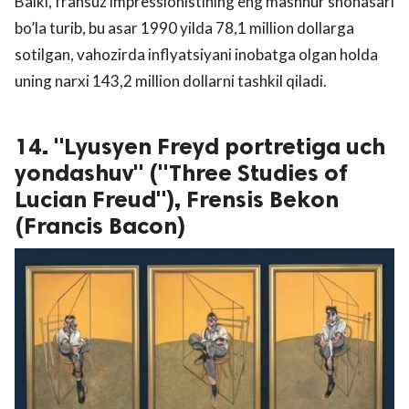
Balki, fransuz impressionistining eng mashhur shohasari
bo’la turib, bu asar 1990 yilda 78,1 million dollarga
sotilgan, vahozirda inflyatsiyani inobatga olgan holda
uning narxi 143,2 million dollarni tashkil qiladi.
14. "Lyusyen Freyd portretiga uch
yondashuv" ("Three Studies of
Lucian Freud"), Frensis Bekon
(Francis Bacon)