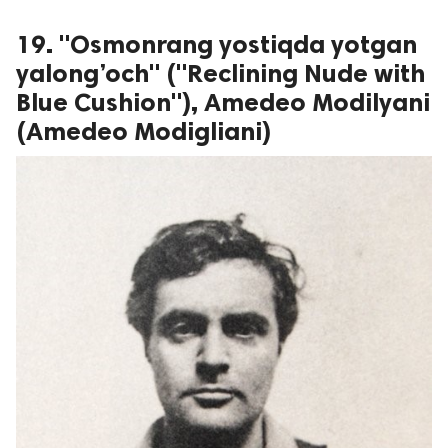
19. "Osmonrang yostiqda yotgan
yalong’och" ("Reclining Nude with
Blue Cushion"), Аmedeo Мodilyani
(Amedeo Modigliani)