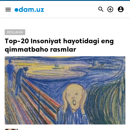



menu
REKLAMA
Тop-20 Insoniyat hayotidagi eng
qimmatbaho rasmlar