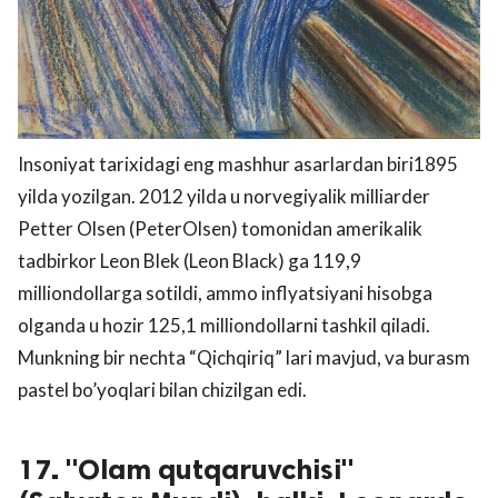
Insoniyat tarixidagi eng mashhur asarlardan biri1895
yilda yozilgan. 2012 yilda u norvegiyalik milliarder
Petter Olsen (PeterOlsen) tomonidan amerikalik
tadbirkor Leon Blek (Leon Black) ga 119,9
milliondollarga sotildi, ammo inflyatsiyani hisobga
olganda u hozir 125,1 milliondollarni tashkil qiladi.
Munkning bir nechta “Qichqiriq” lari mavjud, va burasm
pastel bo’yoqlari bilan chizilgan edi.
17. "Olam qutqaruvchisi"