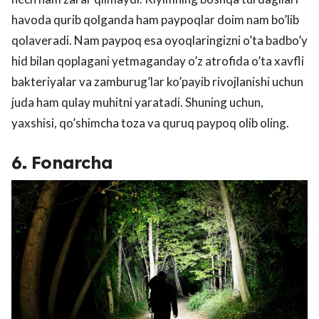
havoda qurib qolganda ham paypoqlar doim nam bo’lib
qolaveradi. Nam paypoq esa oyoqlaringizni o’ta badbo’y
hid bilan qoplagani yetmaganday o’z atrofida o’ta xavfli
bakteriyalar va zamburug’lar ko’payib rivojlanishi uchun
juda ham qulay muhitni yaratadi. Shuning uchun,
yaxshisi, qo’shimcha toza va quruq paypoq olib oling.
6. Fonarcha