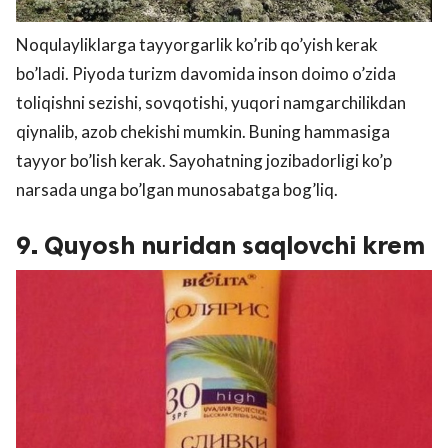
Noqulayliklarga tayyorgarlik ko’rib qo’yish kerak
bo’ladi. Piyoda turizm davomida inson doimo o’zida
toliqishni sezishi, sovqotishi, yuqori namgarchilikdan
qiynalib, azob chekishi mumkin. Buning hammasiga
tayyor bo’lish kerak. Sayohatning jozibadorligi ko’p
narsada unga bo’lgan munosabatga bog’liq.
9. Quyosh nuridan saqlovchi krem