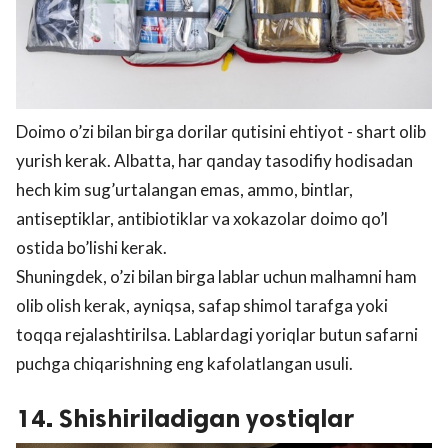
Doimo o’zi bilan birga dorilar qutisini ehtiyot - shart olib
yurish kerak. Albatta, har qanday tasodifiy hodisadan
hech kim sug’urtalangan emas, ammo, bintlar,
antiseptiklar, antibiotiklar va xokazolar doimo qo’l
ostida bo’lishi kerak.
Shuningdek, o’zi bilan birga lablar uchun malhamni ham
olib olish kerak, ayniqsa, safaр shimol tarafga yoki
toqqa rejalashtirilsa. Lablardagi yoriqlar butun safarni
puchga chiqarishning eng kafolatlangan usuli.
14. Shishiriladigan yostiqlar