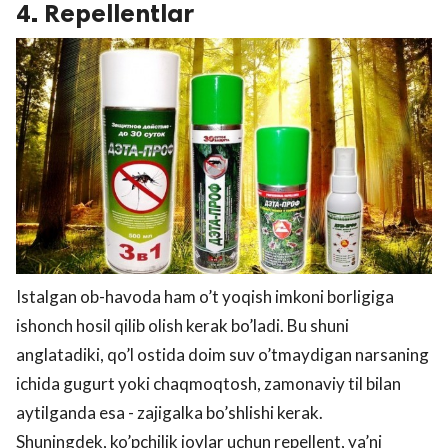
4. Repellentlar
Istalgan ob-havoda ham o’t yoqish imkoni borligiga
ishonch hosil qilib olish kerak bo’ladi. Bu shuni
anglatadiki, qo’l ostida doim suv o’tmaydigan narsaning
ichida gugurt yoki chaqmoqtosh, zamonaviy til bilan
aytilganda esa - zajigalka bo’shlishi kerak.
Shuningdek, ko’pchilik joylar uchun repellent, ya’ni