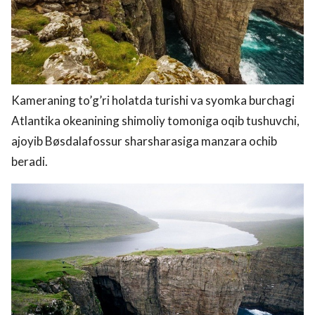
Kameraning to’g’ri holatda turishi va syomka burchagi
Atlantika okeanining shimoliy tomoniga oqib tushuvchi,
ajoyib Bøsdalafossur sharsharasiga manzara ochib
beradi.