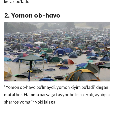
kerak bo’ladi.
2. Yomon ob-havo
"Yomon ob-havo bo’lmaydi, yomon kiyim bo’ladi" degan
matal bor. Hamma narsaga tayyor bo’lish kerak, ayniqsa
sharros yomg’ir yoki jalaga.