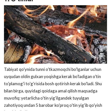
Tabiyat qo’ynida tunni o’tkazmoqchi bo’lganlar uchun
uyqudan oldin gulxan yoqishga kerak bo’ladigan o’tin
to’plamog’i to’g’risida bosh qotirish kerak bo’ladi. Shu
bilan birga, quyidagi qoidaga amal qilish maqsadga
muvofiq: yetarlicha o’tin yig’ilgandek tuyulgan
zahotiyoq undan 5 barobar ko’proq o’tin yig’ib qo’yish