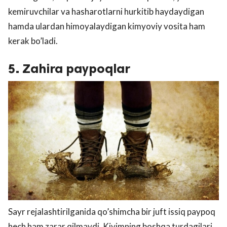
kemiruvchilar va hasharotlarni hurkitib haydaydigan
hamda ulardan himoyalaydigan kimyoviy vosita ham
kerak bo’ladi.
5. Zahira paypoqlar
Sayr rejalashtirilganida qo’shimcha bir juft issiq paypoq
hech ham zarar qilmaydi. Kiyimning boshqa turdagilari