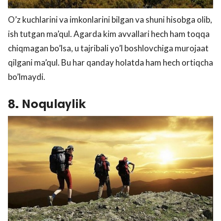
O’z kuchlarini va imkonlarini bilgan va shuni hisobga olib,
ish tutgan ma’qul. Agarda kim avvallari hech ham toqqa
chiqmagan bo’lsa, u tajribali yo’l boshlovchiga murojaat
qilgani ma’qul. Bu har qanday holatda ham hech ortiqcha
bo’lmaydi.
8. Noqulaylik