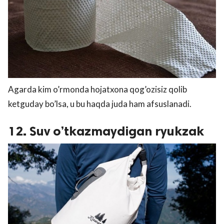
Agarda kim o’rmonda hojatxona qog’ozisiz qolib
ketguday bo’lsa, u bu haqda juda ham afsuslanadi.
12. Suv o’tkazmaydigan ryukzak