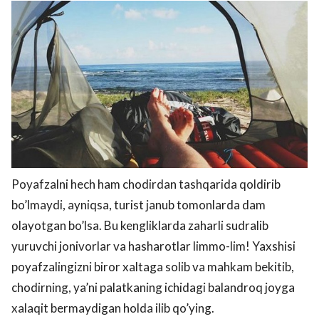
Poyafzalni hech ham chodirdan tashqarida qoldirib
bo’lmaydi, ayniqsa, turist janub tomonlarda dam
olayotgan bo’lsa. Bu kengliklarda zaharli sudralib
yuruvchi jonivorlar va hasharotlar limmo-lim! Yaxshisi
poyafzalingizni biror xaltaga solib va mahkam bekitib,
chodirning, ya’ni palatkaning ichidagi balandroq joyga
xalaqit bermaydigan holda ilib qo’ying.