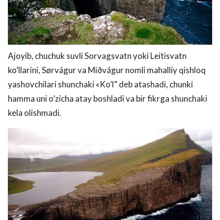
Ajoyib, chuchuk suvli Sorvagsvatn yoki Leitisvatn
ko’llarini, Sørvágur va Miðvágur nomli mahalliy qishloq
yashovchilari shunchaki «Ko’l” deb atashadi, chunki
hamma uni o’zicha atay boshladi va bir fikrga shunchaki
kela olishmadi.