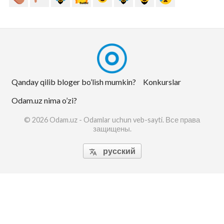
Qanday qilib bloger bo’lish mumkin?
Konkurslar
Odam.uz nima o’zi?
© 2026 Odam.uz - Odamlar uchun veb-sayti. Все права
защищены.
русский
