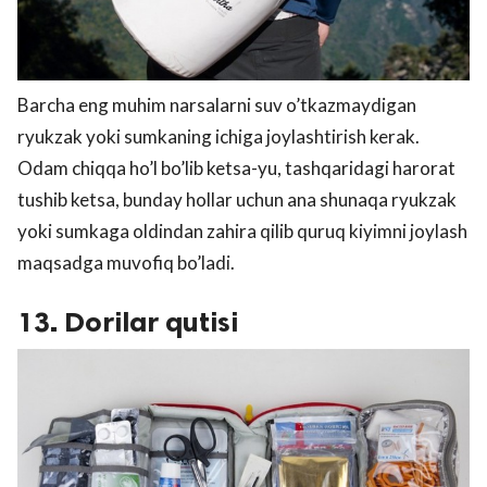
Barcha eng muhim narsalarni suv o’tkazmaydigan
ryukzak yoki sumkaning ichiga joylashtirish kerak.
Odam chiqqa ho’l bo’lib ketsa-yu, tashqaridagi harorat
tushib ketsa, bunday hollar uchun ana shunaqa ryukzak
yoki sumkaga oldindan zahira qilib quruq kiyimni joylash
maqsadga muvofiq bo’ladi.
13. Dorilar qutisi