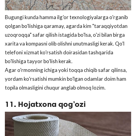
Bugungi kunda hamma ilg’or texnologiyalarga o’rganib
qolgan bo’lishiga qaramay, agarda kim "taraqqiyotdan
uzoqroqqa" safar qilish istagida bo’lsa, o’zi bilan birga
xarita va kompasni olib olishni unutmasligi kerak. Qo’l
telefoni xizmat ko’rsatish doirasidan tashqarida
bo’lishiga tayyor bo’lish kerak.
Agar o’rmonning ichiga yoki toqqa chiqib safar qilinsa,
yordam ko’rsatishi mumkin bo’lgan odamlar doim ham
topila olmasligini chuqur anglab olmoq lozim.
11. Hojatxona qog’ozi