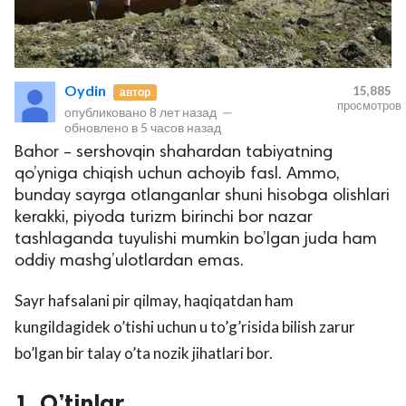
Oydin
15,885
автор
просмотров
опубликовано
8 лет назад
—
обновлено в
5 часов назад
Bahor – sershovqin shahardan tabiyatning
qo’yniga chiqish uchun achoyib fasl. Ammo,
bunday sayrga otlanganlar shuni hisobga olishlari
kerakki, piyoda turizm birinchi bor nazar
tashlaganda tuyulishi mumkin bo’lgan juda ham
oddiy mashg’ulotlardan emas.
Sayr hafsalani pir qilmay, haqiqatdan ham
kungildagidek o’tishi uchun u to’g’risida bilish zarur
bo’lgan bir talay o’ta nozik jihatlari bor.
1. O’tinlar