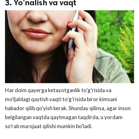
3. Yo’nalish va vaqt
Har doim qayerga ketayotganlik to’g’risida va
mo’ljaldagi qaytish vaqti to’g’risida biror kimsani
habador qilib qo’yish kerak. Shunday qilinsa, agar inson
belgilangan vaqtda qaytmagan taqdirda, u yordam
so’rab murojaat qilishi mumkin bo’ladi.