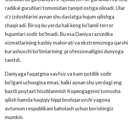
radikal guruhlari tomonidan tanqid ostiga olinadi. Ular
o'z izdoshlarini aynan shu davlatga hujum qilishga
chaqiradi. Biroq bu yerda hali keng ko'lamli terror
hujumlari sodir bo'lmadi. Bu esa Daniya razvedka
xizmatlarining kasbiy mahorati va ekstremizmga qarshi
kurashuvchi bo'limlarining professionalligini dunyoga
tanitdi.
Daniyaga faqatgina xavfsiz va kam qotillik sodir
bo'lgani uchungina emas, balki aynan shu yerdagi eng
baxtli poytaxt hisoblanmish Kopengagenni tomosha
qilish hamda haqiqiy hippi boshqaruvchi yagona
avtonom respublikani baholash uchun borishingiz
mumkin.