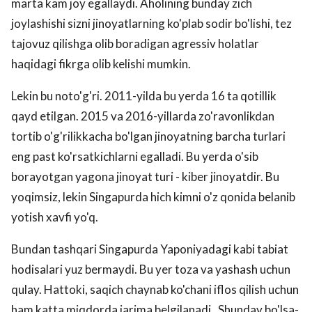
marta kam joy egallaydi. Aholining bunday zich
joylashishi sizni jinoyatlarning ko'plab sodir bo'lishi, tez
tajovuz qilishga olib boradigan agressiv holatlar
haqidagi fikrga olib kelishi mumkin.
Lekin bu noto'g'ri. 2011-yilda bu yerda 16 ta qotillik
qayd etilgan. 2015 va 2016-yillarda zo'ravonlikdan
tortib o'g'rilikkacha bo'lgan jinoyatning barcha turlari
eng past ko'rsatkichlarni egalladi. Bu yerda o'sib
borayotgan yagona jinoyat turi - kiber jinoyatdir. Bu
yoqimsiz, lekin Singapurda hich kimni o'z qonida belanib
yotish xavfi yo'q.
Bundan tashqari Singapurda Yaponiyadagi kabi tabiat
hodisalari yuz bermaydi. Bu yer toza va yashash uchun
qulay. Hattoki, saqich chaynab ko'chani iflos qilish uchun
ham katta miqdorda jarima belgilanadi. Shunday bo'lsa-