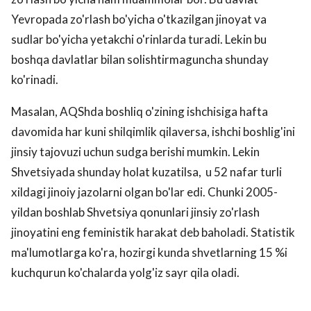
Yevropada zo'rlash bo'yicha o'tkazilgan jinoyat va
sudlar bo'yicha yetakchi o'rinlarda turadi. Lekin bu
boshqa davlatlar bilan solishtirmaguncha shunday
ko'rinadi.
Masalan, AQShda boshliq o'zining ishchisiga hafta
davomida har kuni shilqimlik qilaversa, ishchi boshlig'ini
jinsiy tajovuzi uchun sudga berishi mumkin. Lekin
Shvetsiyada shunday holat kuzatilsa, u 52 nafar turli
xildagi jinoiy jazolarni olgan bo'lar edi. Chunki 2005-
yildan boshlab Shvetsiya qonunlari jinsiy zo'rlash
jinoyatini eng feministik harakat deb baholadi. Statistik
ma'lumotlarga ko'ra, hozirgi kunda shvetlarning 15 %i
kuchqurun ko'chalarda yolg'iz sayr qila oladi.