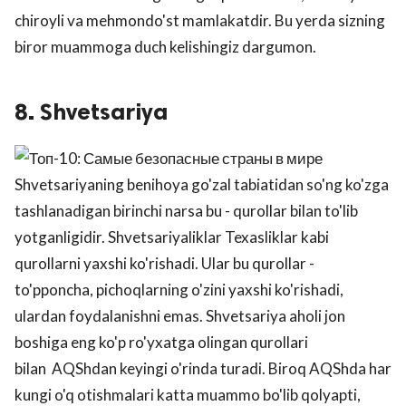
chiroyli va mehmondo'st mamlakatdir. Bu yerda sizning
biror muammoga duch kelishingiz dargumon.
8. Shvetsariya
Shvetsariyaning benihoya go'zal tabiatidan so'ng ko'zga
tashlanadigan birinchi narsa bu - qurollar bilan to'lib
yotganligidir. Shvetsariyaliklar Texasliklar kabi
qurollarni yaxshi ko'rishadi. Ular bu qurollar -
to'pponcha, pichoqlarning o'zini yaxshi ko'rishadi,
ulardan foydalanishni emas. Shvetsariya aholi jon
boshiga eng ko'p ro'yxatga olingan qurollari
bilan AQShdan keyingi o'rinda turadi. Biroq AQShda har
kungi o'q otishmalari katta muammo bo'lib qolyapti,