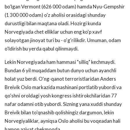
bo'lgan Vermont (626 000 odam) hamda Nyu-Gempshir
(1 300 000 odam) o'z aholisi orasidagi shunday
durustligi bilan maqtana oladi. Hozirgi kunda
Norvegiyada chet elliklar uchun eng ko'p xavf
solayotgan jinoyat turi bu - o'g'rilikdir. Umuman, odam
o'ldirish bu yerda qabul qilinmaydi.
Lekin Norvegiyada ham hammasi "silliq" kechmaydi.
Bundan 6 yil muqaddam butun dunyo uchun ayanchli
holat yuz berdi. O'ng-qanot terroristlaridan Anders
Breivik Oslo markazida mashinani portlatib yubordi va
qo'shni oroldagi yosh kongress ishtirokchilaridan 77
nafar odamni otib yubordi. Sizning yana xuddi shunday
Breivik bilan to'qnashib qolishingiz dargumon, lekin
Norvegiyaliklar, ayniqsa Oslo aholisi bu voqeadan hali
hamon aziyat chekmoqda.