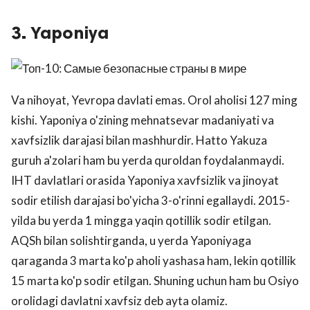
3. Yaponiya
Va nihoyat, Yevropa davlati emas. Orol aholisi 127 ming
kishi. Yaponiya o'zining mehnatsevar madaniyati va
xavfsizlik darajasi bilan mashhurdir. Hatto Yakuza
guruh a'zolari ham bu yerda quroldan foydalanmaydi.
IHT davlatlari orasida Yaponiya xavfsizlik va jinoyat
sodir etilish darajasi bo'yicha 3-o'rinni egallaydi. 2015-
yilda bu yerda 1 mingga yaqin qotillik sodir etilgan.
AQSh bilan solishtirganda, u yerda Yaponiyaga
qaraganda 3 marta ko'p aholi yashasa ham, lekin qotillik
15 marta ko'p sodir etilgan. Shuning uchun ham bu Osiyo
orolidagi davlatni xavfsiz deb ayta olamiz.