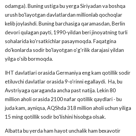
odamga). Buning ustiga bu yerga Siriyadan va boshqa
urush bo'layotgan davlatlardan millionlab qochoqlar
kelib joylashdi. Buning barchasiga qaramasdan, Berlin
devori qulagan payti, 1990-yildan beri jinoyatning turli
sohalarida ko'rsatkichlar pasaymoqda. Faqatgina
do'konlarda sodir bo'layotgan o'g'rilik darajasi yildan
yilga o'sib bormoqda.
IHT davlatlari orasida Germaniya eng kam qotillik sodir
etiluvchi davlatlar orasida 9-o'rinni egallaydi. Ha, bu
Avstriyaga qaraganda ancha past natija. Lekin 80
million aholi orasida 2100 nafar qotillik qaydlari - bu
juda kam, ayniqsa, AQShda 318 million aholi uchun yiliga
15 ming qotillik sodir bo'lishini hisobga olsak.
Albatta bu yerda ham hayot unchalik ham bexavotir