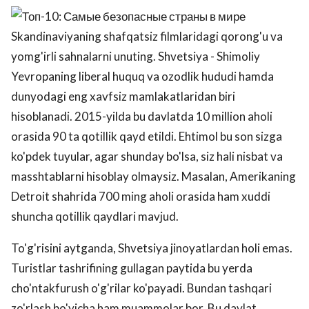
Skandinaviyaning shafqatsiz filmlaridagi qorong'u va
yomg'irli sahnalarni unuting. Shvetsiya - Shimoliy
Yevropaning liberal huquq va ozodlik hududi hamda
dunyodagi eng xavfsiz mamlakatlaridan biri
hisoblanadi. 2015-yilda bu davlatda 10 million aholi
orasida 90 ta qotillik qayd etildi. Ehtimol bu son sizga
ko'pdek tuyular, agar shunday bo'lsa, siz hali nisbat va
masshtablarni hisoblay olmaysiz. Masalan, Amerikaning
Detroit shahrida 700 ming aholi orasida ham xuddi
shuncha qotillik qaydlari mavjud.
To'g'risini aytganda, Shvetsiya jinoyatlardan holi emas.
Turistlar tashrifining gullagan paytida bu yerda
cho'ntakfurush o'g'rilar ko'payadi. Bundan tashqari
zo'rlash bo'yicha ham muammolar bor. Bu davlat