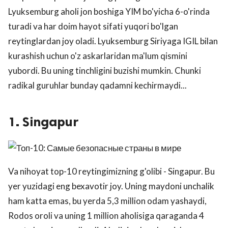
Lyuksemburg aholi jon boshiga YIM bo'yicha 6-o'rinda
turadi va har doim hayot sifati yuqori bo'lgan
reytinglardan joy oladi. Lyuksemburg Siriyaga IGIL bilan
kurashish uchun o'z askarlaridan ma'lum qismini
yubordi. Bu uning tinchligini buzishi mumkin. Chunki
radikal guruhlar bunday qadamni kechirmaydi...
1. Singapur
Va nihoyat top-10 reytingimizning g'olibi - Singapur. Bu
yer yuzidagi eng bexavotir joy. Uning maydoni unchalik
ham katta emas, bu yerda 5,3 million odam yashaydi,
Rodos oroli va uning 1 million aholisiga qaraganda 4