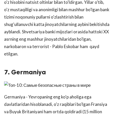
o'z hisobini natsist oltinlar bilan to'ldirgan. Yillar o'tib,
o'z mustaqilligi va anonimligi bilan mashhur bo'lgan bank
tizimi noqonuniy pullarni o'zlashtirish bilan
shug'ullanuvchi katta jinoyatchilarning aybini bekitishda
ayblandi. Shvetsariya banki mijozlari orasida hattoki XX
asrning eng mashhur jinoyatchilaridan bo'lgan,
narkobaron va terrorist - Pablo Eskobar ham qayd
etilgan.
7. Germaniya
Germaniya - Yevropaning eng ko'p aholiga ega
davlatlaridan hisoblanadi, o'z raqiblari bo'lgan Fransiya
va Buyuk Britaniyani ham ortda qoldiradi (15 million