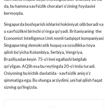
da, bu hamma xavfsizlik choralari o'zining foydasini
bermoqda.
Singapurda boshqarish ishlarini hokimiyat olib boradi va
u xavfsizlikni birinchi o'ringa qo'yadi. Britaniyaning the
Economist Intelligence Unit nomli tadqiqot kompaniyasi
Singapurning demokratik huquq va ozodlikka rioya
qilish bo'yicha Kolumbiya, Serbiya, Vengriya,
Braziliyadan keyin 75-o'rinni egallashi belgilab
qo'yilgan. AQSh esa bu reytingda 20-o'rinda turadi.
Osiyoning bu kichik davlatida - xavfsizlik aniq o'z
qimmatiga ega. Bu shunga arziydimi, uni hal qilish faqat
sizning qo'lingizda.