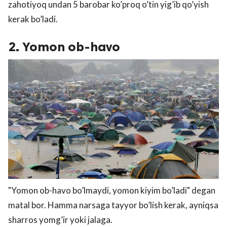
zahotiyoq undan 5 barobar ko’proq o’tin yig’ib qo’yish
kerak bo’ladi.
2. Yomon ob-havo
"Yomon ob-havo bo’lmaydi, yomon kiyim bo’ladi" degan
matal bor. Hamma narsaga tayyor bo’lish kerak, ayniqsa
sharros yomg’ir yoki jalaga.