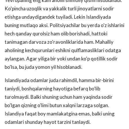
Yevropaning eng kam aholili shimoliy qismi hisoblanadi.
Ko'pincha uzoqlik va yakkalik turli jinoyatlarni sodir
etishga undaydigandek tuyiladi. Lekin Islandiyada
buning mutlaqo aksi. Politsiyachilar bu yerda o'z ishlarini
hech qanday qurolsiz ham olib borishadi, hattoki
tanimagan darvoza zo'ravonliklarida ham. Mahalliy
aholining kechqurunlari eshikni qulflamasliklari odatga
aylangan. Agar yiliga bir yoki undan ko'p qotillik sodir
bo'lsa, bu juda yomon yil hisoblanadi.
Islandiyada odamlar juda rahimdil, hamma bir-birini
taniydi, boshqalarning hayotiga befarq bo'lib
turolmaydi. Balki shuning uchun ham yaqinda sodir
bo'lgan qizning o'limi butun xalqni larzaga solgan.
Islandiya faqat boy mamlakatgina emas, balki uning
odamlari shunday hayot tarzini tanlaydi.