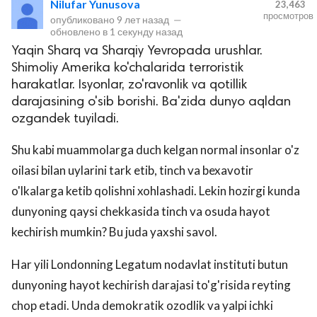
Nilufar Yunusova
23,463
просмотров
опубликовано
9 лет назад
—
обновлено в
1 секунду назад
Yaqin Sharq va Sharqiy Yevropada urushlar.
Shimoliy Amerika ko'chalarida terroristik
harakatlar. Isyonlar, zo'ravonlik va qotillik
darajasining o'sib borishi. Ba'zida dunyo aqldan
ozgandek tuyiladi.
lar
Shu kabi muammolarga duch kelgan normal insonlar o'z
oilasi bilan uylarini tark etib, tinch va bexavotir
 права защищены.
o'lkalarga ketib qolishni xohlashadi. Lekin hozirgi kunda
dunyoning qaysi chekkasida tinch va osuda hayot
kechirish mumkin? Bu juda yaxshi savol.
Har yili Londonning Legatum nodavlat instituti butun
dunyoning hayot kechirish darajasi to'g'risida reyting
chop etadi. Unda demokratik ozodlik va yalpi ichki