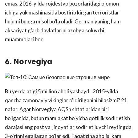
emas. 2016-yilda rojdestvo bozorlaridagi olomon
ichiga yuk mashinasida bostirib kirgan terroristlar
hujumi bunga misol bo'la oladi. Germaniyaning ham
aksariyat g'arb davlatlarini azobga soluvchi
muammolari bor.
6. Norvegiya
Bu yerda atigi 5 million aholi yashaydi. 2015-yilda
qancha zamonaviy vikinglar o'ldirilganini bilasizmi? 21
nafar. Agar Norvegiya AQSh shtatlaridan biri
bo'lganida, butun mamlakat bo'yicha qotillik sodir etish
darajasi eng past va jinoyatlar sodir etiluvchi reytingda
3-o'rinni egallagan bo'lar edi. Faqatgina aholisi kam