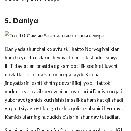
5. Daniya
Daniyada shunchalik xavfsizki, hatto Norvegiyaliklar
ham bu yerda o'zlarini bexavotir his qilashadi. Daniya
IHT davlatlari orasida eg kam qotillik sodir etiluvchi
davlatlari orasida 5-o'rinni egallaydi. Ko'cha
jinoyatlarini eshitishning deyarli iloji yo'q. Hattoki
narkotik yetkazib beruvchilar tovarlarini Daniya orqali
yuborayotganida kuch ishlatmaslikka harakat qilishadi
va politsiyaga e'tiborga tushib qolish sababini bermaydi.
Kamida ularning hududida o'zlarini shunday tutadilar.
Shu bilan birga Daniya Al-Qoida terror guruhlari va IGIL