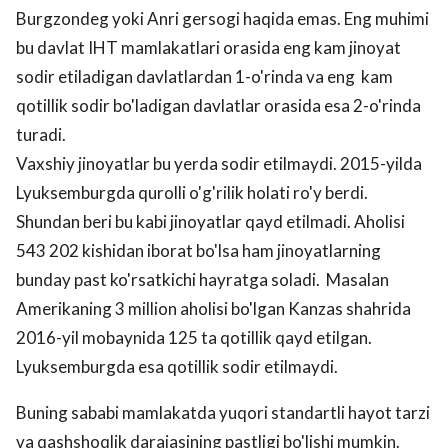
Burgzondeg yoki Anri gersogi haqida emas. Eng muhimi
bu davlat IHT mamlakatlari orasida eng kam jinoyat
sodir etiladigan davlatlardan 1-o'rinda va eng kam
qotillik sodir bo'ladigan davlatlar orasida esa 2-o'rinda
turadi.
Vaxshiy jinoyatlar bu yerda sodir etilmaydi. 2015-yilda
Lyuksemburgda qurolli o'g'rilik holati ro'y berdi.
Shundan beri bu kabi jinoyatlar qayd etilmadi. Aholisi
543 202 kishidan iborat bo'lsa ham jinoyatlarning
bunday past ko'rsatkichi hayratga soladi. Masalan
Amerikaning 3 million aholisi bo'lgan Kanzas shahrida
2016-yil mobaynida 125 ta qotillik qayd etilgan.
Lyuksemburgda esa qotillik sodir etilmaydi.
Buning sababi mamlakatda yuqori standartli hayot tarzi
va qashshoqlik darajasining pastligi bo'lishi mumkin.