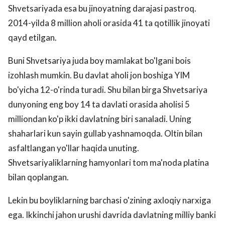
Shvetsariyada esa bu jinoyatning darajasi pastroq.
2014-yilda 8 million aholi orasida 41 ta qotillik jinoyati
qayd etilgan.
Buni Shvetsariya juda boy mamlakat bo'lgani bois
izohlash mumkin. Bu davlat aholi jon boshiga YIM
bo'yicha 12-o'rinda turadi. Shu bilan birga Shvetsariya
dunyoning eng boy 14 ta davlati orasida aholisi 5
milliondan ko'p ikki davlatning biri sanaladi. Uning
shaharlari kun sayin gullab yashnamoqda. Oltin bilan
asfaltlangan yo'llar haqida unuting.
Shvetsariyaliklarning hamyonlari tom ma'noda platina
bilan qoplangan.
Lekin bu boyliklarning barchasi o'zining axloqiy narxiga
ega. Ikkinchi jahon urushi davrida davlatning milliy banki