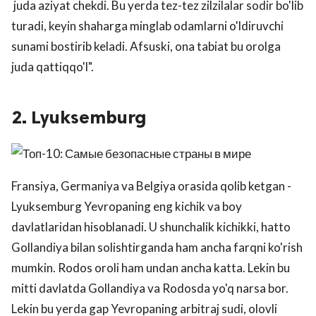
juda aziyat chekdi. Bu yerda tez-tez zilzilalar sodir bo'lib
turadi, keyin shaharga minglab odamlarni o'ldiruvchi
sunami bostirib keladi. Afsuski, ona tabiat bu orolga
juda qattiqqo'l".
2. Lyuksemburg
Fransiya, Germaniya va Belgiya orasida qolib ketgan -
Lyuksemburg Yevropaning eng kichik va boy
davlatlaridan hisoblanadi. U shunchalik kichikki, hatto
Gollandiya bilan solishtirganda ham ancha farqni ko'rish
mumkin. Rodos oroli ham undan ancha katta. Lekin bu
mitti davlatda Gollandiya va Rodosda yo'q narsa bor.
Lekin bu yerda gap Yevropaning arbitraj sudi, olovli