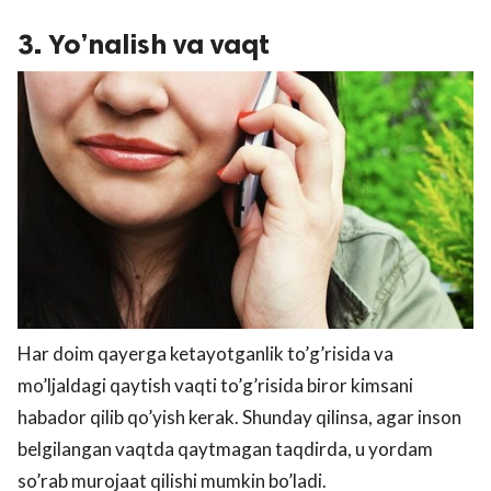
3. Yo’nalish va vaqt
Har doim qayerga ketayotganlik to’g’risida va
mo’ljaldagi qaytish vaqti to’g’risida biror kimsani
habador qilib qo’yish kerak. Shunday qilinsa, agar inson
belgilangan vaqtda qaytmagan taqdirda, u yordam
so’rab murojaat qilishi mumkin bo’ladi.