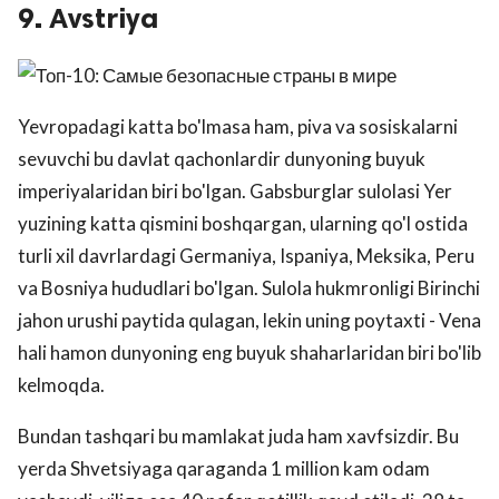
9. Avstriya
Yevropadagi katta bo'lmasa ham, piva va sosiskalarni
sevuvchi bu davlat qachonlardir dunyoning buyuk
imperiyalaridan biri bo'lgan. Gabsburglar sulolasi Yer
yuzining katta qismini boshqargan, ularning qo'l ostida
turli xil davrlardagi Germaniya, Ispaniya, Meksika, Peru
va Bosniya hududlari bo'lgan. Sulola hukmronligi Birinchi
jahon urushi paytida qulagan, lekin uning poytaxti - Vena
hali hamon dunyoning eng buyuk shaharlaridan biri bo'lib
kelmoqda.
Bundan tashqari bu mamlakat juda ham xavfsizdir. Bu
yerda Shvetsiyaga qaraganda 1 million kam odam