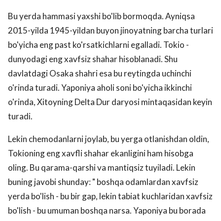
Bu yerda hammasi yaxshi bo'lib bormoqda. Ayniqsa
2015-yilda 1945-yildan buyon jinoyatning barcha turlari
bo'yicha eng past ko'rsatkichlarni egalladi. Tokio -
dunyodagi eng xavfsiz shahar hisoblanadi. Shu
davlatdagi Osaka shahri esa bu reytingda uchinchi
o'rinda turadi. Yaponiya aholi soni bo'yicha ikkinchi
o'rinda, Xitoyning Delta Dur daryosi mintaqasidan keyin
turadi.
Lekin chemodanlarni joylab, bu yerga otlanishdan oldin,
Tokioning eng xavfli shahar ekanligini ham hisobga
oling. Bu qarama-qarshi va mantiqsiz tuyiladi. Lekin
buning javobi shunday: " boshqa odamlardan xavfsiz
yerda bo'lish - bu bir gap, lekin tabiat kuchlaridan xavfsiz
bo'lish - bu umuman boshqa narsa. Yaponiya bu borada