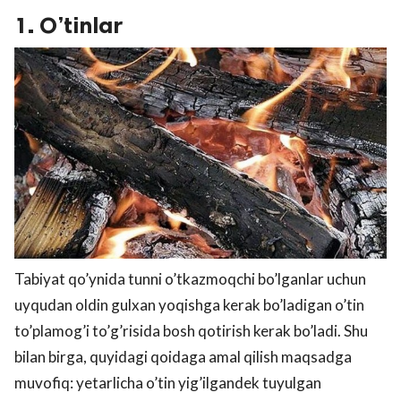
1. O’tinlar
Tabiyat qo’ynida tunni o’tkazmoqchi bo’lganlar uchun
uyqudan oldin gulxan yoqishga kerak bo’ladigan o’tin
to’plamog’i to’g’risida bosh qotirish kerak bo’ladi. Shu
bilan birga, quyidagi qoidaga amal qilish maqsadga
muvofiq: yetarlicha o’tin yig’ilgandek tuyulgan