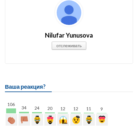
Nilufar Yunusova
отслеживать
Ваша реакция?
106
34
24
20
12
12
11
9