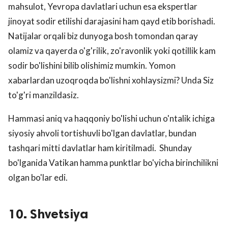
mahsulot, Yevropa davlatlari uchun esa ekspertlar
jinoyat sodir etilishi darajasini ham qayd etib borishadi.
Natijalar orqali biz dunyoga bosh tomondan qaray
olamiz va qayerda o'g'rilik, zo'ravonlik yoki qotillik kam
sodir bo'lishini bilib olishimiz mumkin. Yomon
xabarlardan uzoqroqda bo'lishni xohlaysizmi? Unda Siz
to'g'ri manzildasiz.
Hammasi aniq va haqqoniy bo'lishi uchun o'ntalik ichiga
siyosiy ahvoli tortishuvli bo'lgan davlatlar, bundan
tashqari mitti davlatlar ham kiritilmadi. Shunday
bo'lganida Vatikan hamma punktlar bo'yicha birinchilikni
olgan bo'lar edi.
10. Shvetsiya