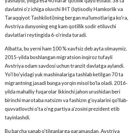
yashaydi, yiliga esa 40 nafar qotillik qayd etiladi. 38 ta
davlatni o'z ichiga oluvchi IHT (Iqtisodiy Hamkorlik va
Taraqqiyot Tashkiloti)ning bergan ma'lumotlariga ko'ra,
Avstriya dunyoning eng kam qotillik sodir etiluvchi
davlatlari reytingida 6-o'rinda turadi.
Albatta, bu yerni ham 100 % xavfsiz deb ayta olmaymiz.
2015-yilda boshlangan migratsion inqiroz tufayli
Avstriya odam savdosi uchun tranzit davlatga aylandi.
Yo'l bo'yidagi yuk mashinalariga tashlab ketilgan 70 ta
migrantning jasadi bunga yorqin misol bo'la oladi. 2016-
yilda mahalliy fuqarolar Ikkinchi jahon urushidan beri
birinchi marotaba natsizm va fashizm g'oyalarini qo'llab-
quvvatlovchi o'ta o'ng partiya a'zosini prezident etib
tayinlashdi.
Bu barcha sanab o'tilganlarga qaramasdan, Avstriya