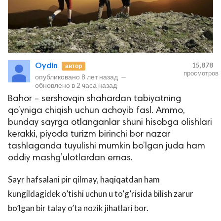
Oydin
15,878
автор
просмотров
опубликовано
8 лет назад
—
обновлено в
2 часа назад
Bahor – sershovqin shahardan tabiyatning
qo’yniga chiqish uchun achoyib fasl. Ammo,
bunday sayrga otlanganlar shuni hisobga olishlari
kerakki, piyoda turizm birinchi bor nazar
tashlaganda tuyulishi mumkin bo’lgan juda ham
oddiy mashg’ulotlardan emas.
Sayr hafsalani pir qilmay, haqiqatdan ham
kungildagidek o’tishi uchun u to’g’risida bilish zarur
bo’lgan bir talay o’ta nozik jihatlari bor.