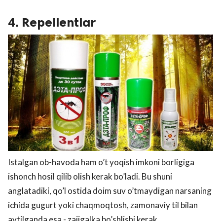
4. Repellentlar
Istalgan ob-havoda ham o’t yoqish imkoni borligiga
ishonch hosil qilib olish kerak bo’ladi. Bu shuni
anglatadiki, qo’l ostida doim suv o’tmaydigan narsaning
ichida gugurt yoki chaqmoqtosh, zamonaviy til bilan
aytilganda esa - zajigalka bo’shlishi kerak.