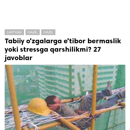
LAYFXAK
HAZIL
HAZIL
Tabiiy o'zgalarga e'tibor bermaslik
yoki stressga qarshilikmi? 27
javoblar