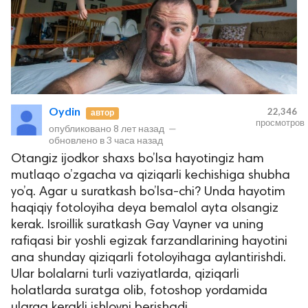
Oydin
22,346
автор
просмотров
опубликовано
8 лет назад
—
обновлено в
3 часа назад
Otangiz ijodkor shaxs bo’lsa hayotingiz ham
mutlaqo o’zgacha va qiziqarli kechishiga shubha
yo’q. Agar u suratkash bo’lsa-chi? Unda hayotim
haqiqiy fotoloyiha deya bemalol ayta olsangiz
kerak. Isroillik suratkash Gay Vayner va uning
rafiqasi bir yoshli egizak farzandlarining hayotini
ana shunday qiziqarli fotoloyihaga aylantirishdi.
Ular bolalarni turli vaziyatlarda, qiziqarli
holatlarda suratga olib, fotoshop yordamida
ularga kerakli ishlovni berishadi.