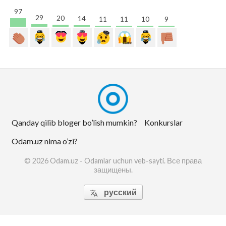
97
29
20
14
11
11
10
9
Qanday qilib bloger bo’lish mumkin?
Konkurslar
Odam.uz nima o’zi?
© 2026 Odam.uz - Odamlar uchun veb-sayti. Все права
защищены.
русский
