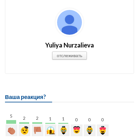
Yuliya Nurzalieva
отслеживать
Ваша реакция?
5
2
2
1
1
0
0
0