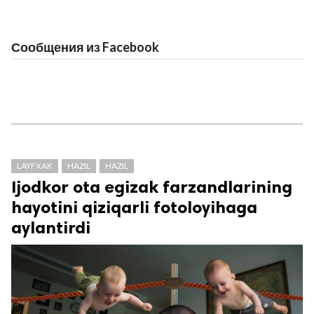
Сообщения из Facebook
LAYFXAK
HAZIL
HAZIL
Ijodkor ota egizak farzandlarining
hayotini qiziqarli fotoloyihaga
aylantirdi