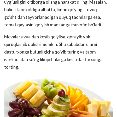
uyg’unligini e’tiborga olishga harakat qiling. Masalan,
baliqli taom oldiga albatta, limon qo’ying. Tovuq
go’shtidan tayyorlanadigan quyuq taomlarga esa,
tomat qaylasini qo’yish maqsadga muvofiq bo’ladi.
Mevalar avvaldan kesib qo’yilsa, qorayib yoki
quruqlashib qolishi mumkin. Shu sababdan ularni
dasturxonga butunligicha qo’yib turing va taom
iste’molidan so’ng likopchalarga kesib dasturxonga
torting.