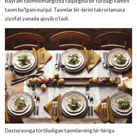
Bayram taomnomangizda faqatgina bir turdagi xamirli
taom bo’lgani ma’qul. Taomlar bir-birini takrorlamasa
ziyofat yanada ajoyib o’tadi.
Dasturxonga tortiladigan taomlarning bir-biriga