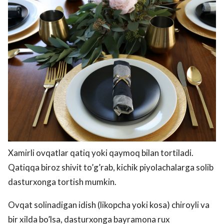
Xamirli ovqatlar qatiq yoki qaymoq bilan tortiladi.
Qatiqqa biroz shivit to’g’rab, kichik piyolachalarga solib
dasturxonga tortish mumkin.
Ovqat solinadigan idish (likopcha yoki kosa) chiroyli va
bir xilda bo’lsa, dasturxonga bayramona rux