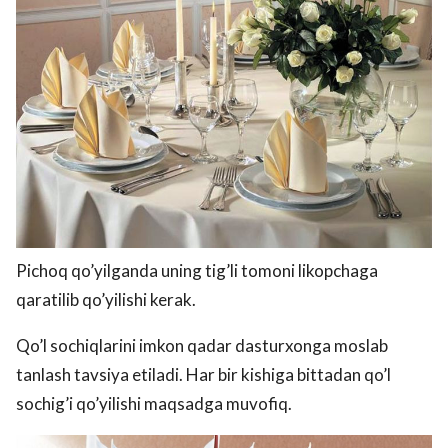
Pichoq qo’yilganda uning tig’li tomoni likopchaga
qaratilib qo’yilishi kerak.
Qo’l sochiqlarini imkon qadar dasturxonga moslab
tanlash tavsiya etiladi. Har bir kishiga bittadan qo’l
sochig’i qo’yilishi maqsadga muvofiq.