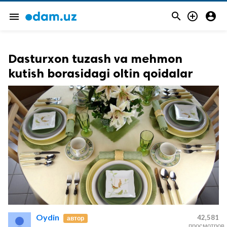



menu
Dasturxon tuzash va mehmon
kutish borasidagi oltin qoidalar
Oydin
42,581
автор
просмотров