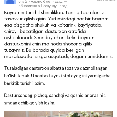
опубликовано
6 лет назад
—
обновлено в
1 секунду назад
Bayramni turli hil shirinliklaru tansiq taomlarsiz
tasavvur qilish qiyin. Yurtimizdagi har bir bayram
esa o’zgacha shukuh va ko’tarinki kayfiyatda,
chiroyli bezatilgan dasturxon atrofida
nishonlanadi. Shunday ekan, kelin bayram
dasturxonini chin ma’noda shoxona qilib
tuzaymiz. Bu borada quyida berilgan
lar
masalaxatlar sizga asqotadi, degam umiddamiz.
 права защищены.
Tuzaladigan dasturxon albatta toza va dazmollangan
bo’lishi kerak. U xontaxta yoki stol oyog’ini yarmigacha
berkitib turishi lozim.
Dasturxondagi pichoq, sanchqi va qoshiqlar orasini 1
smdan ochib qo’yish lozim.