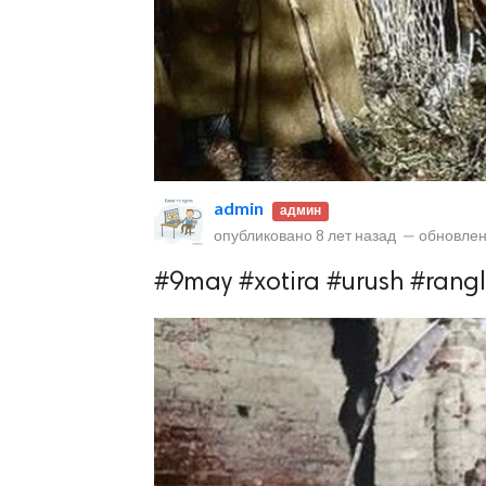
admin
админ
lar
опубликовано
8 лет назад
—
обновлен
 права защищены.
#9may #xotira #urush #rangl