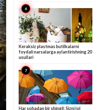

19
Keraksiz plastmas butilkalarni
foydali narsalarga aylantirishning 20
usullari

17
Har sohadan bir shingil: Sizni lol