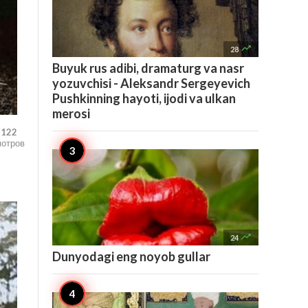

28
Buyuk rus adibi, dramaturg va nasr
yozuvchisi - Aleksandr Sergeyevich
Pushkinning hayoti, ijodi va ulkan
merosi
,122
мотров

24
Dunyodagi eng noyob gullar