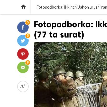

Fotopodborka: Ikkinchi Jahon urushi ran
Fotopodborka: Ikk
5
(77 ta surat)
5
8