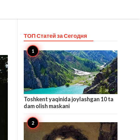
ТОП Статей за
Сегодня

39
Toshkent yaqinida joylashgan 10 ta
dam olish maskani