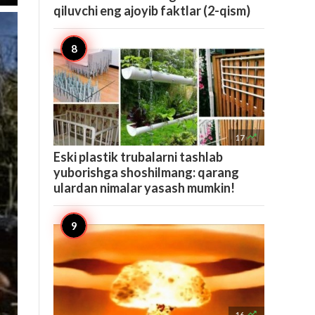
qiluvchi eng ajoyib faktlar (2-qism)

17
Eski plastik trubalarni tashlab
yuborishga shoshilmang: qarang
ulardan nimalar yasash mumkin!

16