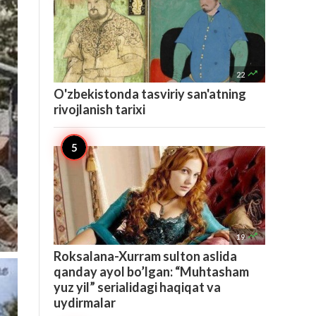

22
O'zbekistonda tasviriy san'atning
rivojlanish tarixi

19
Roksalana-Xurram sulton aslida
qanday ayol bo’lgan: “Muhtasham
yuz yil” serialidagi haqiqat va
uydirmalar