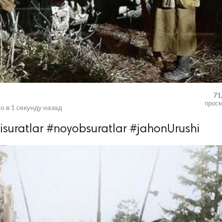
71
прос
о в
1 секунду назад
isuratlar #noyobsuratlar #jahonUrushi