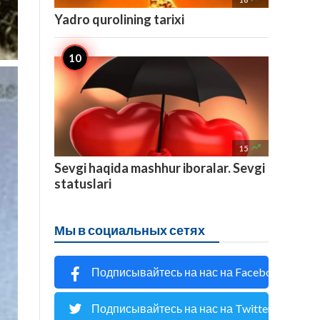
Yadro qurolining tarixi

15
Sevgi haqida mashhur iboralar. Sevgi
statuslari
Мы в социальных сетях
Подписывайтесь на нас на Facebook
Подписывайтесь на нас на Twitter