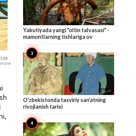

28
Yakutiyada yangi "oltin talvasasi" -
mamontlarning tishlariga ov
,508
мотров
i

23
osh
O'zbekistonda tasviriy san'atning
rivojlanish tarixi
i
i,