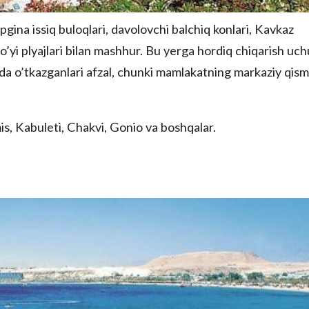
pgina issiq buloqlari, davolovchi balchiq konlari, Kavkaz
o’yi plyajlari bilan mashhur. Bu yerga hordiq chiqarish uc
ida o’tkazganlari afzal, chunki mamlakatning markaziy qism
s, Kabuleti, Chakvi, Gonio va boshqalar.