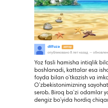
dilfuza
автор
lar
опубликовано
8 лет назад
—
обновлен
 права защищены.
Yoz fasli hamisha intiqlik bil
boshlanadi, kattalar esa ishd
foyda bilan o’tkazish va im
O’zbekistonimizning sayohat
serob. Biroq ba’zi odamlar yo
dengiz bo’yida hordiq chiqar