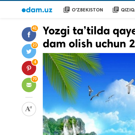
library_books
library_books
O'ZBEKISTON
QIZIQ
Yozgi ta’tilda qa
41
dam olish uchun 2
23
4
70