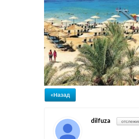
«Назад
dilfuza
отслежи