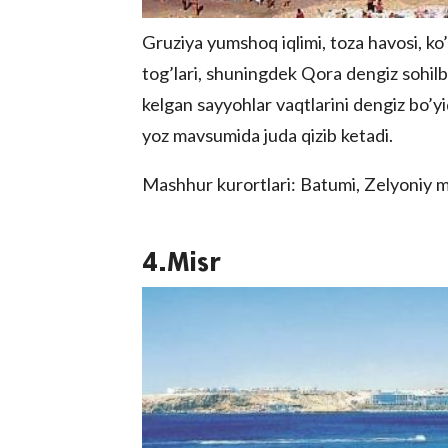
Gruziya yumshoq iqlimi, toza havosi, ko’
tog’lari, shuningdek Qora dengiz sohilb
kelgan sayyohlar vaqtlarini dengiz bo’y
yoz mavsumida juda qizib ketadi.
Mashhur kurortlari: Batumi, Zelyoniy mi
4.Misr