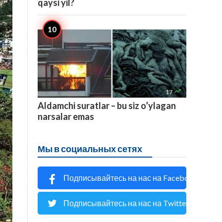
qaysi yil?

17
Aldamchi suratlar – bu siz o’ylagan
narsalar emas
Мы в социальных сетях
Подписывайтесь на нас на Facebook
Подписывайтесь на нас на Twitter