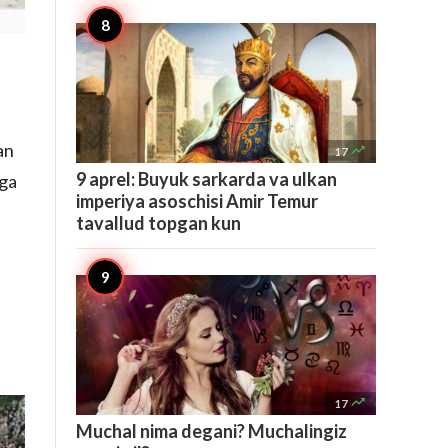
an

17
9 aprel: Buyuk sarkarda va ulkan
tga
imperiya asoschisi Amir Temur
tavallud topgan kun

17
Muchal nima degani? Muchalingiz