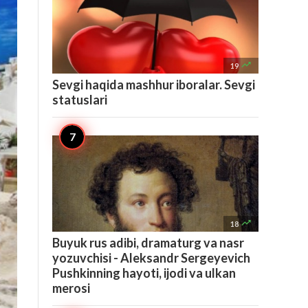

19
Sevgi haqida mashhur iboralar. Sevgi
statuslari

18
Buyuk rus adibi, dramaturg va nasr
yozuvchisi - Aleksandr Sergeyevich
Pushkinning hayoti, ijodi va ulkan
merosi