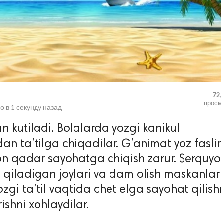
72
прос
о в
1 секунду назад
an kutiladi. Bolalarda yozgi kanikul
an ta’tilga chiqadilar. G’animat yoz faslin
kon qadar sayohatga chiqish zarur. Serquy
 qiladigan joylari va dam olish maskanlar
zgi ta’til vaqtida chet elga sayohat qilishn
ishni xohlaydilar.