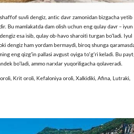
shaffof suvli dengiz, antic davr zamonidan bizgacha yetib
dir. Bu mamlakatda dam olish uchun eng qulay davr – iyun
engiz esa isib, qulay ob-havo sharoiti turgan bo’ladi. Iyul
attoki dengiz ham yordam bermaydi, biroq shunga qaramasd
ng eng qizg’in pallasi avgust oyiga to’g’ri keladi. Bu pay
andek bo’ladi, ammo narxlar yuqoriligacha qolaveradi.
li, Krit oroli, Kefaloniya oroli, Xalkidiki, Afina, Lutraki,