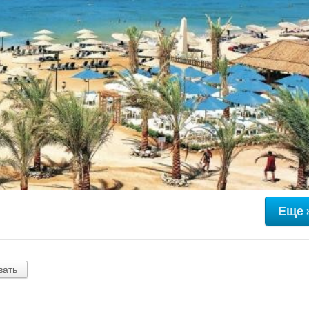
Еще 
вать