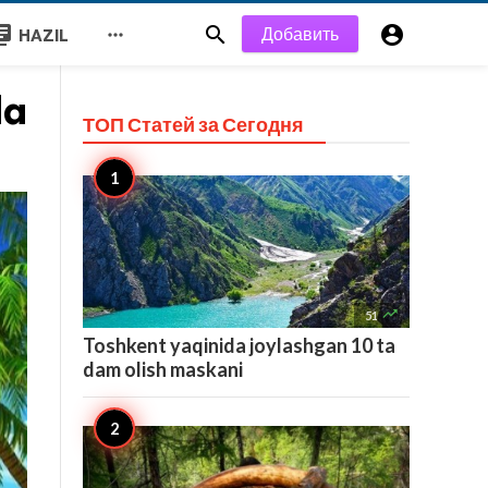
y_books


Добавить

HAZIL
da
ТОП Статей за
Сегодня

51
Toshkent yaqinida joylashgan 10 ta
dam olish maskani