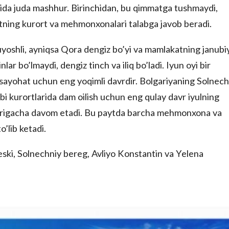
hida juda mashhur. Birinchidan, bu qimmatga tushmaydi,
ning kurort va mehmonxonalari talabga javob beradi.
oshli, ayniqsa Qora dengiz bo’yi va mamlakatning janubi
lar bo’lmaydi, dengiz tinch va iliq bo’ladi. Iyun oyi bir
sayohat uchun eng yoqimli davrdir. Bolgariyaning Solnech
i kurortlarida dam oilish uchun eng qulay davr iyulning
oxirigacha davom etadi. Bu paytda barcha mehmonxona va
to’lib ketadi.
eski, Solnechniy bereg, Avliyo Konstantin va Yelena