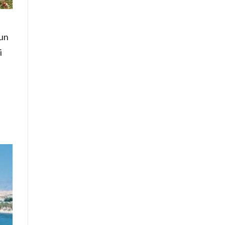
hun
i