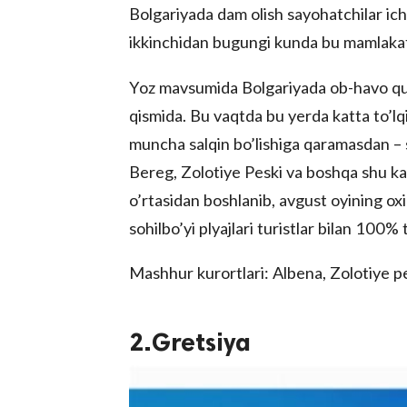
Bolgariyada dam olish sayohatchilar ic
ikkinchidan bugungi kunda bu mamlakat
Yoz mavsumida Bolgariyada ob-havo quy
qismida. Bu vaqtda bu yerda katta to’lqin
muncha salqin bo’lishiga qaramasdan – 
Bereg, Zolotiye Peski va boshqa shu kab
o’rtasidan boshlanib, avgust oyining 
sohilbo’yi plyajlari turistlar bilan 100% 
Mashhur kurortlari: Albena, Zolotiye p
2.Gretsiya