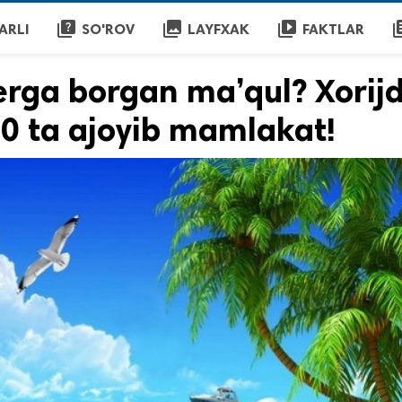
quiz
collections
video_library
librar
ARLI
SO'ROV
LAYFXAK
FAKTLAR
yerga borgan ma’qul? Xorij
0 ta ajoyib mamlakat!