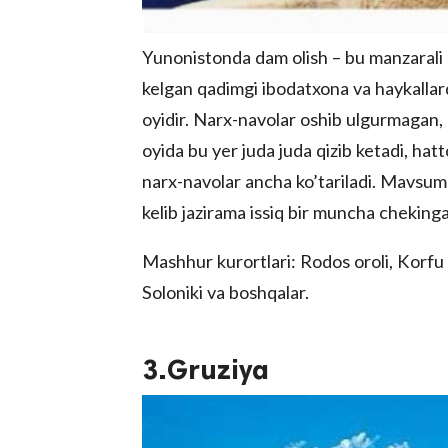
Yunonistonda dam olish – bu manzarali 
kelgan qadimgi ibodatxona va haykallar
oyidir. Narx-navolar oshib ulgurmagan, d
oyida bu yer juda juda qizib ketadi, h
narx-navolar ancha ko’tariladi. Mavsumni
kelib jazirama issiq bir muncha cheking
Mashhur kurortlari: Rodos oroli, Korfu oro
Soloniki va boshqalar.
3.Gruziya