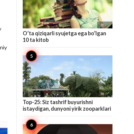

21
y
O’ta qiziqarli syujetga ega bo’lgan
10 ta kitob
niy

20
Top-25: Siz tashrif buyurishni
istaydigan, dunyoni yirik zooparklari