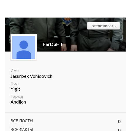
отслеживать
FarDuHT
Имя
Jasurbek Vohidovich
Пол
Yigit
Город
Andijon
ВСЕ ПОСТЫ
0
ВСЕ ФАКТЫ
0