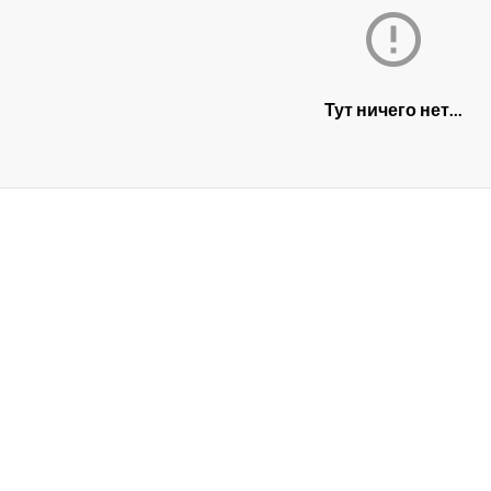

Тут ничего нет...