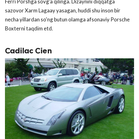
Ferri Porshga sovg'a qilinga. Dizaynini diqqatga
sazovor Xarm Lagaay yasagan, huddi shu inson bir
necha yillardan so'ng butun olamga afsonaviy Porsche
Boxterni taqdim etd.
Cadilac Cien