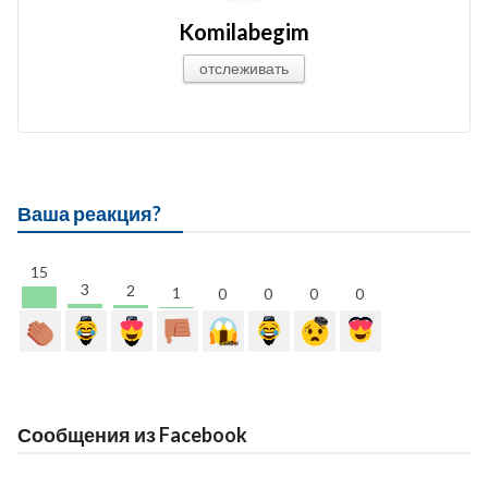
Komilabegim
отслеживать
Ваша реакция?
15
3
2
1
0
0
0
0
Сообщения из Facebook