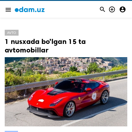



menu
AVTO
1 nusxada bo'lgan 15 ta
avtomobillar