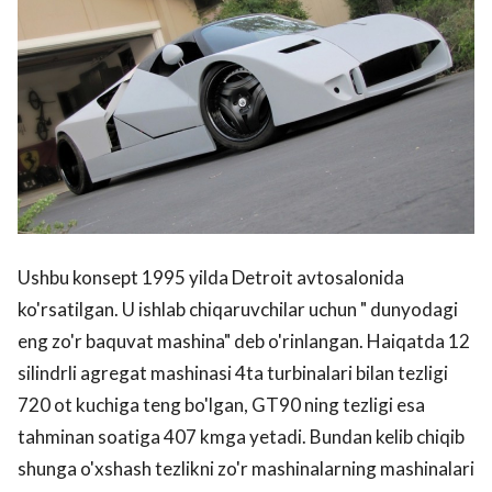
Ushbu konsept 1995 yilda Detroit avtosalonida
ko'rsatilgan. U ishlab chiqaruvchilar uchun " dunyodagi
eng zo'r baquvat mashina" deb o'rinlangan. Haiqatda 12
silindrli agregat mashinasi 4ta turbinalari bilan tezligi
720 ot kuchiga teng bo'lgan, GT90 ning tezligi esa
tahminan soatiga 407 kmga yetadi. Bundan kelib chiqib
shunga o'xshash tezlikni zo'r mashinalarning mashinalari