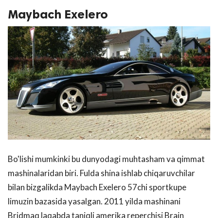
Maybach Exelero
Bo'lishi mumkinki bu dunyodagi muhtasham va qimmat
mashinalaridan biri. Fulda shina ishlab chiqaruvchilar
bilan bizgalikda Maybach Exelero 57chi sportkupe
limuzin bazasida yasalgan. 2011 yilda mashinani
Bridmaq laqabda taniqli amerika reperchisi Brain