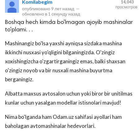
Komilabegim
14,043
просмотров
опубликовано
9 лет назад
—
обновлено в
1 секунду назад
Boshqa hech kimda bo'lmagan ajoyib mashinalar
to'plami. . .
Mashinangiz bo'lsa yaxshi ayniqsa sizdaka mashina
ikkinchi nusxasi yo'qligini bilganingizda. O'zingiz
xoxishingizcha o'zgartirganingiz emas, balki shaxsan
lar
o'zingiz noyob va bir nusxali mashina buyurtma
berganingiz.
 права защищены.
Albatta maxsus avtosalon uchun yoki biror bir unitilmas
kunlar uchun yasalgan modellar istisnolari mavjud!
Nima bo'lganda ham Odam.uz sahifasi ayollari ham
baholagan avtomashinalar hedevorlari.