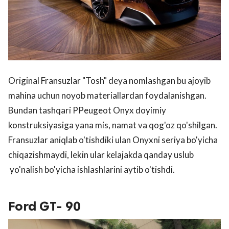
Original Fransuzlar "Tosh" deya nomlashgan bu ajoyib
mahina uchun noyob materiallardan foydalanishgan.
Bundan tashqari PPeugeot Onyx doyimiy
konstruksiyasiga yana mis, namat va qog'oz qo'shilgan.
Fransuzlar aniqlab o'tishdiki ulan Onyxni seriya bo'yicha
chiqazishmaydi, lekin ular kelajakda qanday uslub
yo'nalish bo'yicha ishlashlarini aytib o'tishdi.
Ford GT- 90