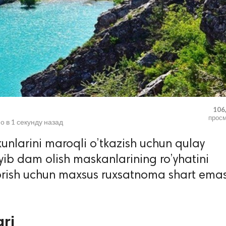
106
прос
о в
1 секунду назад
kunlarini maroqli o’tkazish uchun qulay
ib dam olish maskanlarining ro’yhatini
orish uchun maxsus ruxsatnoma shart emas
ari