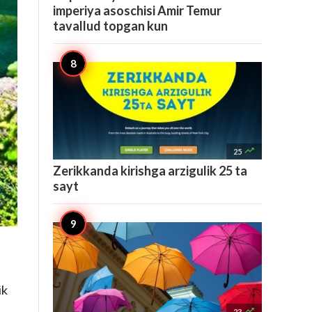
imperiya asoschisi Amir Temur
tavallud topgan kun

25
Zerikkanda kirishga arzigulik 25 ta
sayt
ik

23