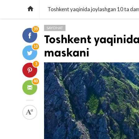

Toshkent yaqinida joylashgan 10 ta dam
SAYOHAT
39
Toshkent yaqinida
10
maskani
3
40