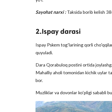
Sayohat narxi :
Taksida borib kelish 3
2.Ispay darasi
Ispay Pskem tog’larining qorli cho’qqila
quyuladi.
Dara Qorabuloq postini ortida joylashga
Mahalliy aholi tomonidan kichik uylar ta
bor.
Muzliklar va dovonlar ko’pligi sababli b