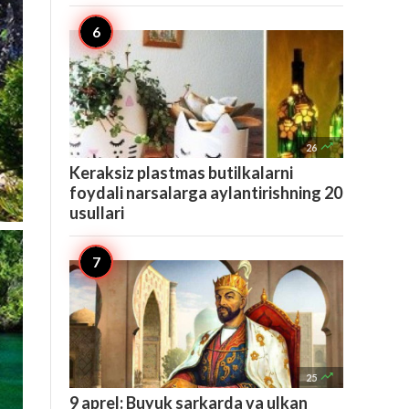

26
Keraksiz plastmas butilkalarni
foydali narsalarga aylantirishning 20
usullari

25
9 aprel: Buyuk sarkarda va ulkan