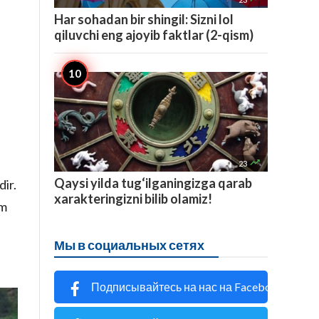
Har sohadan bir shingil: Sizni lol
qiluvchi eng ajoyib faktlar (2-qism)

23
Qaysi yilda tug‘ilganingizga qarab
ir.
xarakteringizni bilib olamiz!
am
Мы в социальных сетях
Подписывайтесь на нас на Facebook