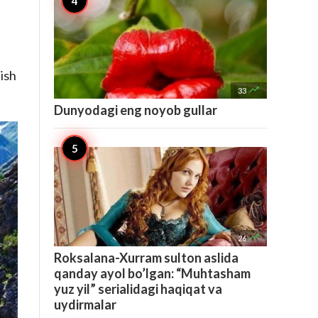
lish

33
Dunyodagi eng noyob gullar

26
Roksalana-Xurram sulton aslida
qanday ayol bo’lgan: “Muhtasham
yuz yil” serialidagi haqiqat va
uydirmalar