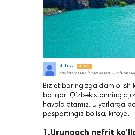
lar
dilfuza
автор
опубликовано
9 лет назад
—
обновлен
 права защищены.
Biz etiboringizga dam olish 
bo’lgan O’zbekistonning ajoy
havola etamiz. U yerlarga b
pasportingiz bo’lsa, kifoya.
1.Urungach nefrit ko’ll