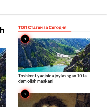
ТОП Статей за
Сегодня
sh

53
Toshkent yaqinida joylashgan 10 ta
dam olish maskani