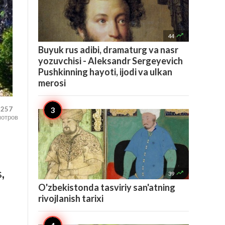

44
Buyuk rus adibi, dramaturg va nasr
yozuvchisi - Aleksandr Sergeyevich
Pushkinning hayoti, ijodi va ulkan
merosi
,257
мотров

,
39
O'zbekistonda tasviriy san'atning
rivojlanish tarixi