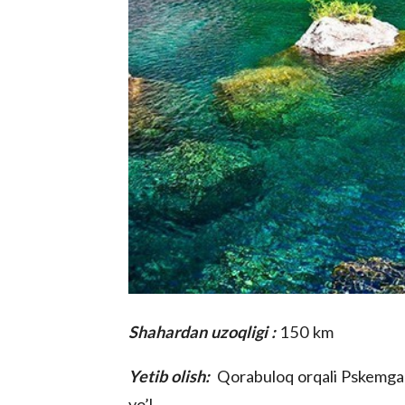
Shahardan uzoqligi :
150 km
Yetib olish:
Qorabuloq orqali Pskemga q
yo’l.