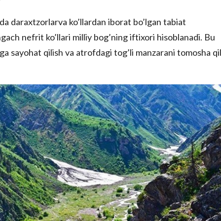
a daraxtzorlarva ko’llardan iborat bo’lgan tabiat
h nefrit ko’llari milliy bog’ning iftixori hisoblanadi. Bu
ga sayohat qilish va atrofdagi tog’li manzarani tomosha qi