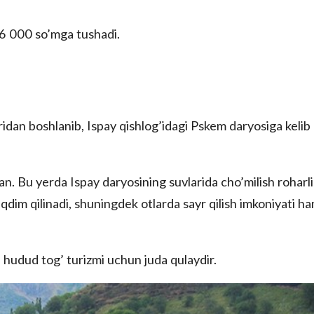
86 000 so’mga tushadi.
ridan boshlanib, Ispay qishlog’idagi Pskem daryosiga kelib
n. Bu yerda Ispay daryosining suvlarida cho’milish roharlid
qdim qilinadi, shuningdek otlarda sayr qilish imkoniyati h
u hudud tog’ turizmi uchun juda qulaydir.