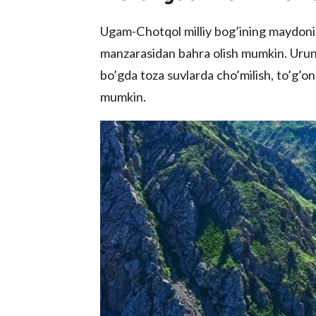
Ugam-Chotqol milliy bog’ining maydonid
manzarasidan bahra olish mumkin. Urungac
bo’gda toza suvlarda cho’milish, to’g’on
mumkin.