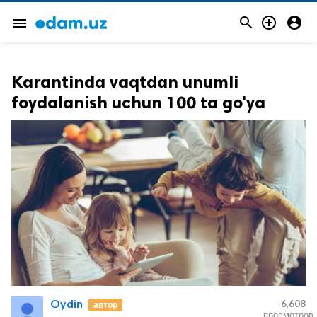



menu
Karantinda vaqtdan unumli
foydalanish uchun 100 ta go'ya
Oydin
6,608
автор
просмотров