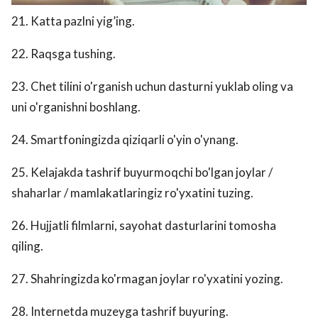
21. Katta pazlni yig’ing.
22. Raqsga tushing.
23. Chet tilini o'rganish uchun dasturni yuklab oling va
uni o'rganishni boshlang.
24. Smartfoningizda qiziqarli o'yin o'ynang.
25. Kelajakda tashrif buyurmoqchi bo'lgan joylar /
shaharlar / mamlakatlaringiz ro'yxatini tuzing.
26. Hujjatli filmlarni, sayohat dasturlarini tomosha
qiling.
27. Shahringizda ko'rmagan joylar ro'yxatini yozing.
28. Internetda muzeyga tashrif buyuring.