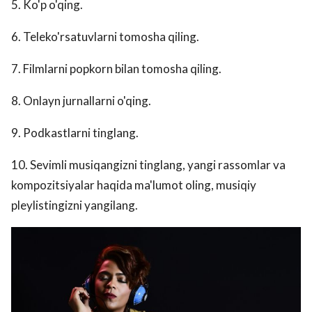
5. Ko'p o'qing.
6. Teleko'rsatuvlarni tomosha qiling.
7. Filmlarni popkorn bilan tomosha qiling.
8. Onlayn jurnallarni o'qing.
9. Podkastlarni tinglang.
10. Sevimli musiqangizni tinglang, yangi rassomlar va
kompozitsiyalar haqida ma'lumot oling, musiqiy
pleylistingizni yangilang.