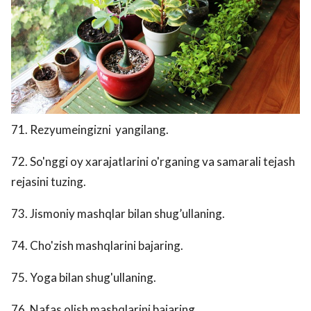
71. Rezyumeingizni yangilang.
72. So'nggi oy xarajatlarini o'rganing va samarali tejash
rejasini tuzing.
73. Jismoniy mashqlar bilan shug’ullaning.
74. Cho'zish mashqlarini bajaring.
75. Yoga bilan shug'ullaning.
76. Nafas olish mashqlarini bajaring.