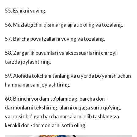
55. Eshikni yuving.
56. Muzlatgichni qismlarga ajratib oling va tozalang.
57. Barcha poyafzallarni yuving va tozalang.
58. Zargarlik buyumlari va aksessuarlarini chiroyli
tarzda joylashtiring.
59. Alohida tokchani tanlang va u yerda bo'yanish uchun
hamma narsani joylashtiring.
60. Birinchi yordam to'plamidagi barcha dori-
darmonlarni tekshiring, ularni orqaga surib qo'ying,
yaroqsiz bo'lgan barcha narsalarni olib tashlang va
kerakli dori-darmonlarni sotib oling.