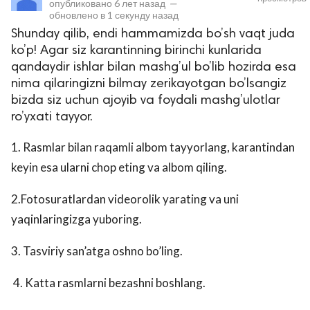
опубликовано
6 лет назад
—
обновлено в
1 секунду назад
Shunday qilib, endi hammamizda bo’sh vaqt juda
ko’p! Agar siz karantinning birinchi kunlarida
qandaydir ishlar bilan mashg’ul bo’lib hozirda esa
nima qilaringizni bilmay zerikayotgan bo’lsangiz
bizda siz uchun ajoyib va foydali mashg’ulotlar
ro’yxati tayyor.
lar
1. Rasmlar bilan raqamli albom tayyorlang, karantindan
keyin esa ularni chop eting va albom qiling.
 права защищены.
2.Fotosuratlardan videorolik yarating va uni
yaqinlaringizga yuboring.
3. Tasviriy san’atga oshno bo’ling.
4. Katta rasmlarni bezashni boshlang.