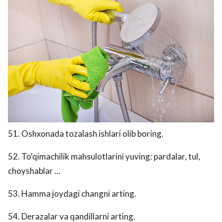
51. Oshxonada tozalash ishlari olib boring.
52. To'qimachilik mahsulotlarini yuving: pardalar, tul,
choyshablar ...
53. Hamma joydagi changni arting.
54. Derazalar va qandillarni arting.