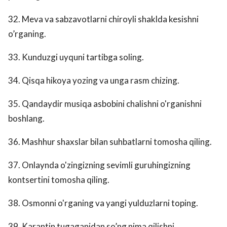
32. Meva va sabzavotlarni chiroyli shaklda kesishni
o’rganing.
33. Kunduzgi uyquni tartibga soling.
34. Qisqa hikoya yozing va unga rasm chizing.
35. Qandaydir musiqa asbobini chalishni o'rganishni
boshlang.
36. Mashhur shaxslar bilan suhbatlarni tomosha qiling.
37. Onlaynda o'zingizning sevimli guruhingizning
kontsertini tomosha qiling.
38. Osmonni o'rganing va yangi yulduzlarni toping.
39. Karantin tugaganidan so’ng nima qilishni