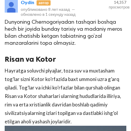
Oydin
14,357
автор
просмотров
опубликовано
8 лет назад
—
обновлено в
1 секунду назад
Dunyoning Chernogoriyadan tashqari boshqa
hech bir joyida bunday tarixiy va madaniy meros
bilan chatishib ketgan tabiatning go’zal
manzaralarini topa olmaysiz.
Risan va Kotor
lar
Hayratga soluvchi plyajlar, toza suv va muxtasham
 права защищены.
tog’lar sizni Kotor ko’rfazida baxt ummoni uzra g’arq
qiladi. Tog’lar va ichki ko’rfazlar bilan qurshab olingan
Risan va Kotor shaharlari ularning hududlarida illiriya,
rim va erta xristianlik davridan boshlab qadimiy
sivilizatsiyalarning izlari topilgan va dastlabki ishg’ol
etilgan aholi yashash joylaridir.