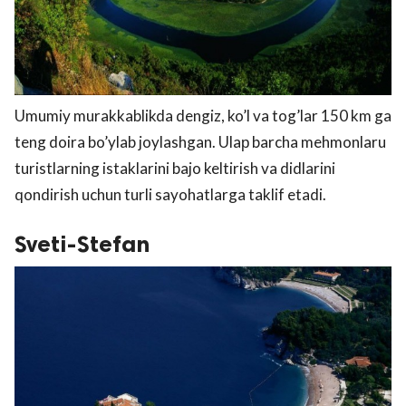
Umumiy murakkablikda dengiz, ko’l va tog’lar 150 km ga
teng doira bo’ylab joylashgan. Ulaр barcha mehmonlaru
turistlarning istaklarini bajo keltirish va didlarini
qondirish uchun turli sayohatlarga taklif etadi.
Sveti-Stefan