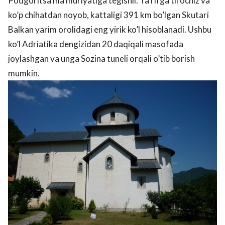
Podgoritsa ma’muriyatiga tegishli. Ta’rifga til ochiz va
ko’p chihatdan noyob, kattaligi 391 km bo’lgan Skutari
Balkan yarim orolidagi eng yirik ko’l hisoblanadi. Ushbu
ko’l Adriatika dengizidan 20 daqiqali masofada
joylashgan va unga Sozina tuneli orqali o’tib borish
mumkin.