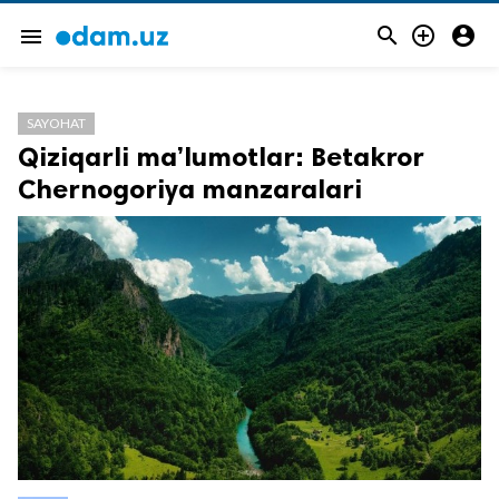



menu
SAYOHAT
Qiziqarli ma’lumotlar: Betakror
Chernogoriya manzaralari