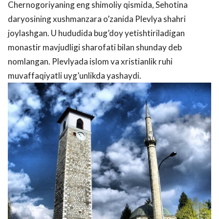
Chernogoriyaning eng shimoliy qismida, Sehotina
daryosining xushmanzara o’zanida Plevlya shahri
joylashgan. U hududida bug’doy yetishtiriladigan
monastir mavjudligi sharofati bilan shunday deb
nomlangan. Plevlyada islom va xristianlik ruhi
muvaffaqiyatli uyg’unlikda yashaydi.