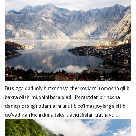
Bu sizga qadimiy butxona va cherkovlarni tomosha qilib
baxra olish imkonini bera oladi. Perastdan bir necha
daqiqa oralig’i odamlarni unutib bo’lmas joylarga eltib
qo’yadigan kichikkina taksi qayiqchalari qatnaydi.