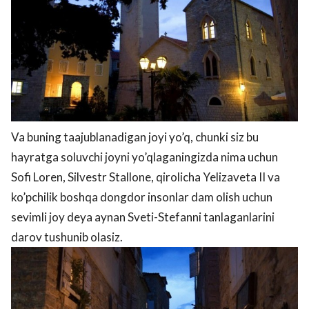
Va buning taajublanadigan joyi yo’q, chunki siz bu
hayratga soluvchi joyni yo’qlaganingizda nima uchun
Sofi Loren, Silvestr Stallone, qirolicha Yelizaveta II va
ko’pchilik boshqa dongdor insonlar dam olish uchun
sevimli joy deya aynan Sveti-Stefanni tanlaganlarini
darov tushunib olasiz.