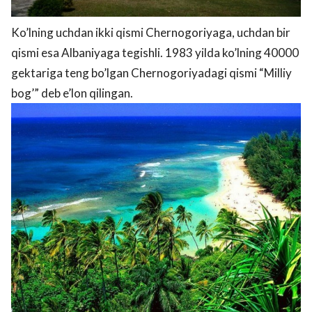
Ko’lning uchdan ikki qismi Chernogoriyaga, uchdan bir
qismi esa Albaniyaga tegishli. 1983 yilda ko’lning 40000
gektariga teng bo’lgan Chernogoriyadagi qismi “Milliy
bog’” deb e’lon qilingan.