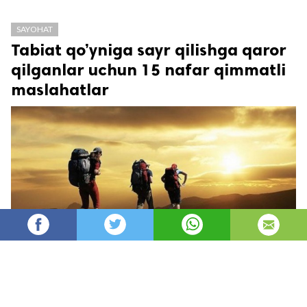
SAYOHAT
Tabiat qo’yniga sayr qilishga qaror
qilganlar uchun 15 nafar qimmatli
maslahatlar
Oydin
15,882
автор
просмотров
опубликовано
8 лет назад
—