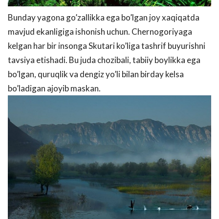
Bunday yagona go’zallikka ega bo’lgan joy xaqiqatda
mavjud ekanligiga ishonish uchun. Chernogoriyaga
kelgan har bir insonga Skutari ko’liga tashrif buyurishni
tavsiya etishadi. Bu juda chozibali, tabiiy boylikka ega
bo’lgan, quruqlik va dengiz yo’li bilan birday kelsa
bo’ladigan ajoyib maskan.