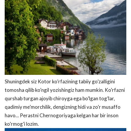
Shuningdek siz Kotor ko’rfazining tabiiy go’zalligini
tomosha qilib ko’ngil yozishingiz ham mumkin. Ko’rfazni
qurshab turgan ajoyib chiroyga ega bo’lgan tog’lar,
qadimiy me’morchilik, dengizning hidi va zo’r musaffo
havo... Perastni Chernogoriyaga kelgan har bir inson
ko’rmog’i lozim.