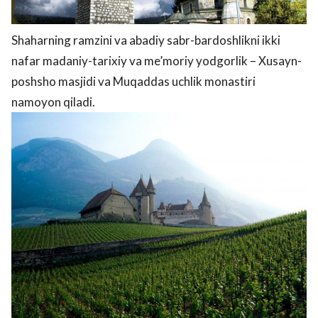
Shaharning ramzini va abadiy sabr-bardoshlikni ikki
nafar madaniy-tarixiy va me’moriy yodgorlik – Xusayn-
poshsho masjidi va Muqaddas uchlik monastiri
namoyon qiladi.