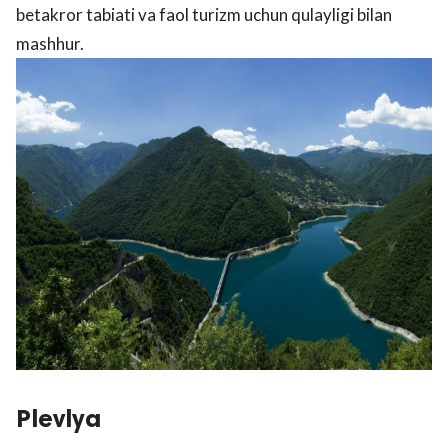
betakror tabiati va faol turizm uchun qulayligi bilan
mashhur.
Plevlya