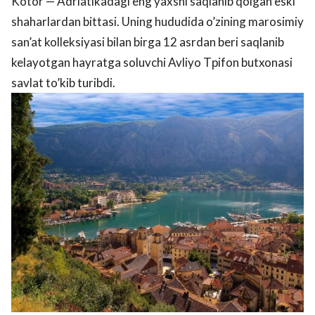
Kotor — Adriatikadagi eng yaxshi saqlanib qolgan eski
shaharlardan bittasi. Uning hududida o’zining marosimiy
san’at kolleksiyasi bilan birga 12 asrdan beri saqlanib
kelayotgan hayratga soluvchi Avliyo Tрifon butxonasi
savlat to’kib turibdi.