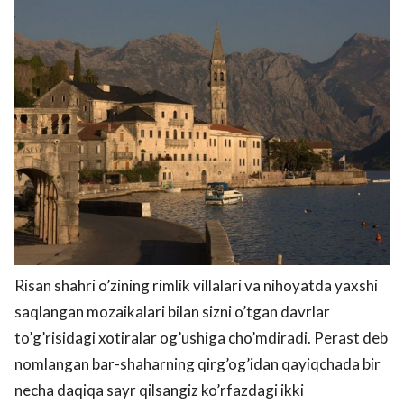
Risan shahri o’zining rimlik villalari va nihoyatda yaxshi
saqlangan mozaikalari bilan sizni o’tgan davrlar
to’g’risidagi xotiralar og’ushiga cho’mdiradi. Perast deb
nomlangan bar-shaharning qirg’og’idan qayiqchada bir
necha daqiqa sayr qilsangiz ko’rfazdagi ikki