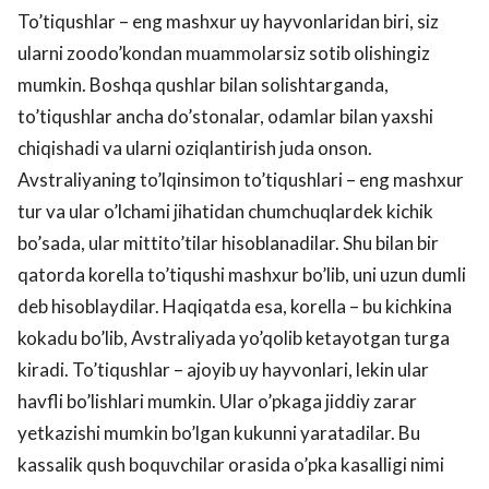
To’tiqushlar – eng mashxur uy hayvonlaridan biri, siz
ularni zoodo’kondan muammolarsiz sotib olishingiz
mumkin. Boshqa qushlar bilan solishtarganda,
to’tiqushlar ancha do’stonalar, odamlar bilan yaxshi
chiqishadi va ularni oziqlantirish juda onson.
Avstraliyaning to’lqinsimon to’tiqushlari – eng mashxur
tur va ular o’lchami jihatidan chumchuqlardek kichik
bo’sada, ular mittito’tilar hisoblanadilar. Shu bilan bir
qatorda korella to’tiqushi mashxur bo’lib, uni uzun dumli
deb hisoblaydilar. Haqiqatda esa, korella – bu kichkina
kokadu bo’lib, Avstraliyada yo’qolib ketayotgan turga
kiradi. To’tiqushlar – ajoyib uy hayvonlari, lekin ular
havfli bo’lishlari mumkin. Ular o’pkaga jiddiy zarar
yetkazishi mumkin bo’lgan kukunni yaratadilar. Bu
kassalik qush boquvchilar orasida o’pka kasalligi nimi