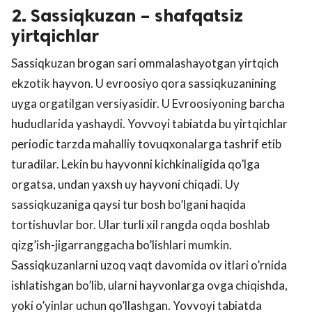
2. Sassiqkuzan – shafqatsiz
yirtqichlar
Sassiqkuzan brogan sari ommalashayotgan yirtqich
ekzotik hayvon. U evroosiyo qora sassiqkuzanining
uyga orgatilgan versiyasidir. U Evroosiyoning barcha
hududlarida yashaydi. Yovvoyi tabiatda bu yirtqichlar
periodic tarzda mahalliy tovuqxonalarga tashrif etib
turadilar. Lekin bu hayvonni kichkinaligida qo’lga
orgatsa, undan yaxsh uy hayvoni chiqadi. Uy
sassiqkuzaniga qaysi tur bosh bo’lgani haqida
tortishuvlar bor. Ular turli xil rangda oqda boshlab
qizg’ish-jigarranggacha bo’lishlari mumkin.
Sassiqkuzanlarni uzoq vaqt davomida ov itlari o’rnida
ishlatishgan bo’lib, ularni hayvonlarga ovga chiqishda,
yoki o’yinlar uchun qo’llashgan. Yovvoyi tabiatda