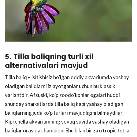
5. Tilla baliqning turli xil
alternativalari mavjud
Tilla baliq – isitishisiz bo’lgan oddiy akvariumda yashay
oladigan baliqlarni izlayotganlar uchun bu klassik
variantdir. Afsuski, ko’p zoodo’konlar egalari huddi
shunday sharoitlarda tilla baliq kabi yashay oladigan
baliqlarning juda ko’p turlari mavjudligini bilmaydilar.
Kiprenella akvariumning sovuq suvida yashay oladigan
baliqlar orasida champion. Shu bilan birga u tropic tetra