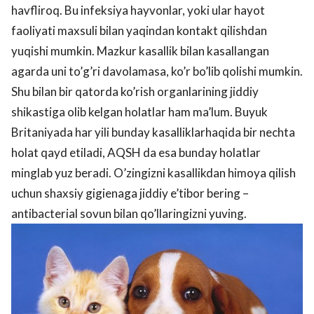
havfliroq. Bu infeksiya hayvonlar, yoki ular hayot
faoliyati maxsuli bilan yaqindan kontakt qilishdan
yuqishi mumkin. Mazkur kasallik bilan kasallangan
agarda uni to’g’ri davolamasa, ko’r bo’lib qolishi mumkin.
Shu bilan bir qatorda ko’rish organlarining jiddiy
shikastiga olib kelgan holatlar ham ma’lum. Buyuk
Britaniyada har yili bunday kasalliklarhaqida bir nechta
holat qayd etiladi, AQSH da esa bunday holatlar
minglab yuz beradi. O’zingizni kasallikdan himoya qilish
uchun shaxsiy gigienaga jiddiy e’tibor bering –
antibacterial sovun bilan qo’llaringizni yuving.