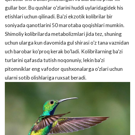
gullar bor. Bu qushlar o’zlarini huddi uylaridagidek his
etishlari uchun qilinadi. Ba’zi ekzotik kolibrilar bir
soniyada qanotlarini 50 marotaba qoqishlari mumkin.
Shimoliy kolibrilarda metabolizmlari jida tez, shuning
uchun ularga kun davomida gul shirasi o’z tana vaznidan
uch barobar ko’proq kerak bo’ladi. Kolibrilarning ba’zi
turlarini qafasda tutish noqonuniy, lekin ba’zi
pitomniklar eng vafodor qushxonalarga o’zlari uchun
ularni sotib olishlariga ruxsat beradi.