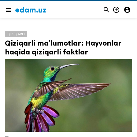



menu
QIZIQARLI
Qiziqarli ma’lumotlar: Hayvonlar
haqida qiziqarli faktlar