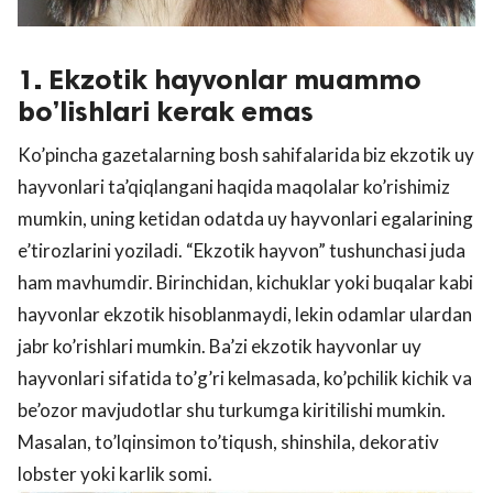
1. Ekzotik hayvonlar muammo
bo’lishlari kerak emas
Ko’pincha gazetalarning bosh sahifalarida biz ekzotik uy
hayvonlari ta’qiqlangani haqida maqolalar ko’rishimiz
mumkin, uning ketidan odatda uy hayvonlari egalarining
e’tirozlarini yoziladi. “Ekzotik hayvon” tushunchasi juda
ham mavhumdir. Birinchidan, kichuklar yoki buqalar kabi
hayvonlar ekzotik hisoblanmaydi, lekin odamlar ulardan
jabr ko’rishlari mumkin. Ba’zi ekzotik hayvonlar uy
hayvonlari sifatida to’g’ri kelmasada, ko’pchilik kichik va
be’ozor mavjudotlar shu turkumga kiritilishi mumkin.
Masalan, to’lqinsimon to’tiqush, shinshila, dekorativ
lobster yoki karlik somi.