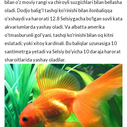
bilan o’z moviy rangi va chiroyli suzgichlari bilan bellasha
oladi. Dodjo balig’I tashqi ko’rinishi bilan ilonbaliqqa
o’xshaydi va harorati 12.8 Selsiygacha bo’lgan suvli kata
akvariumlarda yashay oladi. Va albatta amerika
o’tmasburunli gol’yani, tashqi ko’rinishi bilan oq kitni
eslatadi, yoki xitoy kardinali. Bu baliqlar uzunasiga 10
santimetrga yetadi va Selsiy bo’yicha 10 daraja harorat
sharoitlarida yashay oladilar.