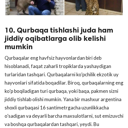
10. Qurbaqa tishlashi juda ham
jiddiy oqibatlarga olib kelishi
mumkin
Qurbaqalar eng havfsiz hayvonlardan biri deb
hisoblanadi, faqat zaharli tropiklarda yashaydigan
turlaridan tashqari. Qurbaqalarni ko’pchilik ekzotik uy
hayvonlari sifatida boqadilar. Biroq, qurbaqalarning eng
ko’p boqiladigan turi qurbaqa, yoki baqa, pakmen sizni
jiddiy tishlab olishi mumkin. Yana bir mashxur argentina
shoxli qurbaqasi 16 santimetrgacha uzunlikkacha
o’sadigan va deyarli barcha maxsulotlarni, sut emizuvchi
va boshqa qurbaqalardan tashqari, yeydi. Bu