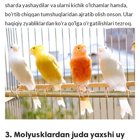
sharda yashaydilar va ularni kichik o’lchamlar hamda,
bo’rtib chiqqan tumshuqlaridan ajratib olish onson. Ular
haqiqiy zyabliklardan ko’ra qo’lga o’rgatilishlari tezroq.
3. Molyusklardan juda yaxshi uy