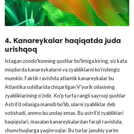
4. Kanareykalar haqiqatda juda
urishqoq
Istagan zoodo’konning qushlar bo’limiga kiring, siz kata
miqdorda kanareykalarni va zyabliklarni ko’rishingiz
mumkin. Faktik ravishda atlantik kanareykalar bu
Atlantika sohillarida chiqarilgan V’yurik oilasining
zyabliklarining o’zidir. Ko’p turfa rangli sayroqi qushlar
Astril’d oilasiga mansib bo’lib, ularni zyabliklar deb
sotishadi, ammo bu unday emas. Bu astril’d zyabliklari
haqiqiylari, masalan kanareykalardan farqli ravishda,
chumchuqlarga yaqinroqlar. Bu turlar janubiy yarim