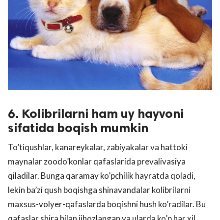
6. Kolibrilarni ham uy hayvoni
sifatida boqish mumkin
To’tiqushlar, kanareykalar, zabiyakalar va hattoki
maynalar zoodo’konlar qafaslarida prevalivasiya
qiladilar. Bunga qaramay ko’pchilik hayratda qoladi,
lekin ba’zi qush boqishga shinavandalar kolibrilarni
maxsus-volyer-qafaslarda boqishni hush ko’radilar. Bu
qafaslar shira bilan jihozlangan va ularda ko’p har xil