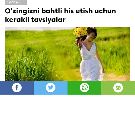
QIZIQARLI
O’zingizni bahtli his etish uchun
kerakli tavsiyalar
Oydin
32,591
автор
просмотров
опубликовано
8 лет назад
—
обновлено в
5 часов назад
Har faslning o’z xislati bor
Har faslning fazilati.