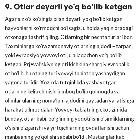
9. Otlar deyarli yo’q bo’lib ketgan
Agar siz o’z ko’zingiz bilan deyarli yo’q bo’lib ketgan
hayvonlarni ko’rmoqchi bo’lsagiz, u holda yaqin oradagi
otxonaga tashrif qiling. Otlarning bir nechta turlari bor.
Taxminlarga ko’ra zamonaviy otlarning ajdodi – tarpan,
yoki evraosiyo yovvoyi oti, u allaqachon yo’q bo’lib
ketgan. Prjeval’skiyning oti kichkina sharqiy evropalik
ot bo’lib, bu otning turi yovvyi tabiatda yashaydigan
yagona turidir. Xozirda tutqinlikda yashayotgan
otlarning kelib chiqishi jumboq bo’lib qolmoqda va
olimlar ularning noma’lum ajdodini qaytadan yaratishga
harakat qilmoqdalar. Yovvoyi tabiatning ekotizimida
bunday, otlar kabi, bo’g’inning yoqotilishi o’simliklarning
o’sishi o’zgarishi va yirtqichlarning ovqatlanishi uchun
manbaaning yo’qolishi sababi bo’ldi. Mustanglar kabi