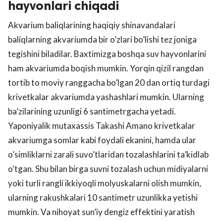
hayvonlari chiqadi
Akvarium baliqlarining haqiqiy shinavandalari
baliqlarning akvariumda bir o’zlari bo’lishi tez joniga
tegishini biladilar. Baxtimizga boshqa suv hayvonlarini
ham akvariumda boqish mumkin. Yorqin qizil rangdan
tortib to moviy ranggacha bo’lgan 20 dan ortiq turdagi
krivetkalar akvariumda yashashlari mumkin. Ularning
ba’zilarining uzunligi 6 santimetrgacha yetadi.
Yaponiyalik mutaxassis Takashi Amano krivetkalar
akvariumga somlar kabi foydali ekanini, hamda ular
o’simliklarni zarali suvo’tlaridan tozalashlarini ta’kidlab
o’tgan. Shu bilan birga suvni tozalash uchun midiyalarni
yoki turli rangli ikkiyoqli molyuskalarni olish mumkin,
ularning rakushkalari 10 santimetr uzunlikka yetishi
mumkin. Va nihoyat sun’iy dengiz effektini yaratish