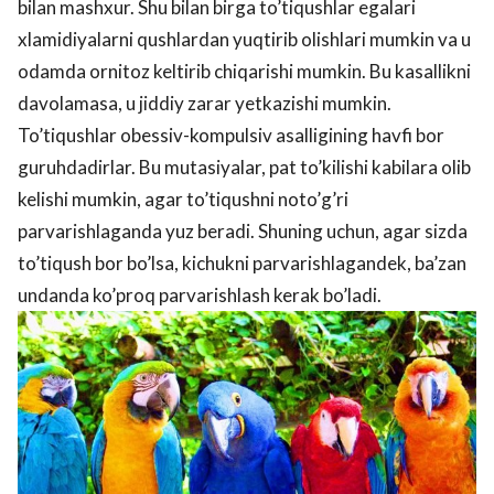
bilan mashxur. Shu bilan birga to’tiqushlar egalari
xlamidiyalarni qushlardan yuqtirib olishlari mumkin va u
odamda ornitoz keltirib chiqarishi mumkin. Bu kasallikni
davolamasa, u jiddiy zarar yetkazishi mumkin.
To’tiqushlar obessiv-kompulsiv asalligining havfi bor
guruhdadirlar. Bu mutasiyalar, pat to’kilishi kabilara olib
kelishi mumkin, agar to’tiqushni noto’g’ri
parvarishlaganda yuz beradi. Shuning uchun, agar sizda
to’tiqush bor bo’lsa, kichukni parvarishlagandek, ba’zan
undanda ko’proq parvarishlash kerak bo’ladi.