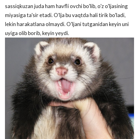
sassiqkuzan juda ham havfli ovchi bo’lib, o’z o’ljasining
miyasiga ta’sir etadi. O’lja bu vaqtda hali tirik bo’ladi,
lekin harakatlana olmaydi. O’ljani tutganidan keyin uni
uyiga olib borib, keyin yeydi.