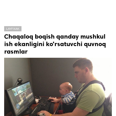
LAYFXAK
Chaqaloq boqish qanday mushkul
ish ekanligini ko'rsatuvchi quvnoq
rasmlar