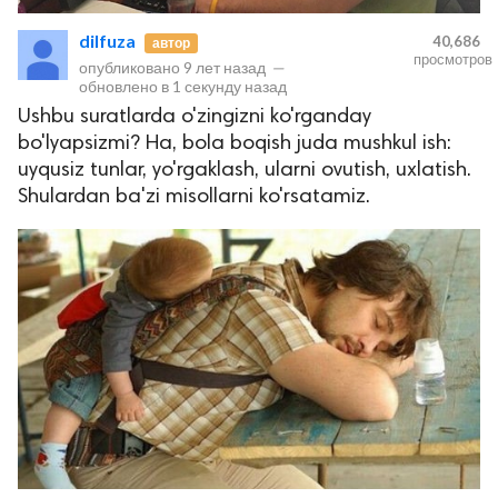
dilfuza
40,686
автор
просмотров
опубликовано
9 лет назад
—
обновлено в
1 секунду назад
Ushbu suratlarda o'zingizni ko'rganday
bo'lyapsizmi? Ha, bola boqish juda mushkul ish:
uyqusiz tunlar, yo'rgaklash, ularni ovutish, uxlatish.
Shulardan ba'zi misollarni ko'rsatamiz.
lar
 права защищены.