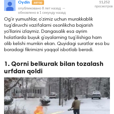
Oydin
11,252
автор
просмотров
опубликовано
8 лет назад
—
обновлено в
1 секунду назад
Og’ir yumushlar, o’zimiz uchun murakkablik
tug’diruvchi vazifalarni osonlikcha bajarish
yo’llarini izlaymiz. Dangasalik esa ayrim
holatlarda buyuk g’oyalarning tug’ilishiga ham
olib kelishi mumkin ekan. Quyidagi suratlar esa bu
boradagi fikrimizni yaqqol isbotlab beradi.
lar
1. Qorni belkurak bilan tozalash
 права защищены.
urfdan qoldi