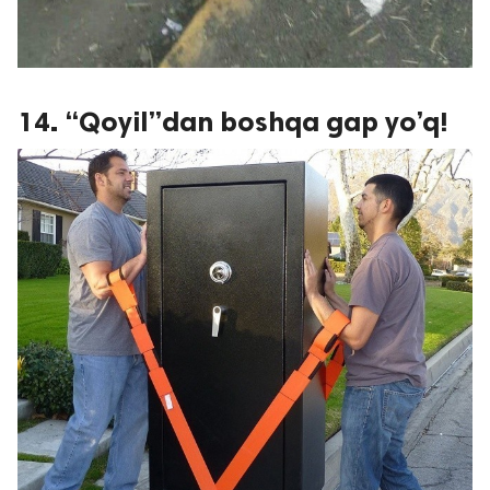
14. “Qoyil”dan boshqa gap yo’q!