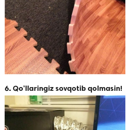
6. Qo’llaringiz sovqotib qolmasin!