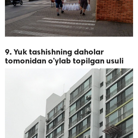
9. Yuk tashishning daholar
tomonidan o’ylab topilgan usuli