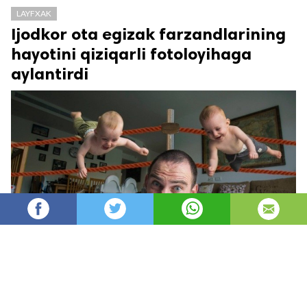
LAYFXAK
Ijodkor ota egizak farzandlarining
hayotini qiziqarli fotoloyihaga
aylantirdi
Oydin
22,338
автор
просмотров
опубликовано
8 лет назад
—
обновлено в
35 минут назад