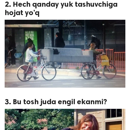
2. Hech qanday yuk tashuvchiga
hojat yo’q
3. Bu tosh juda engil ekanmi?