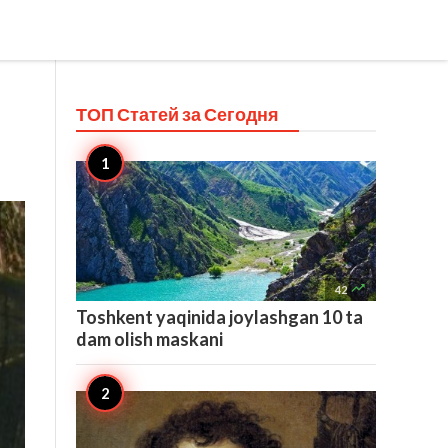
ТОП Статей за
Сегодня

42
Toshkent yaqinida joylashgan 10 ta
dam olish maskani