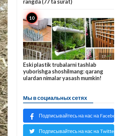
rangda (77 ta surat)

17
Eski plastik trubalarni tashlab
yuborishga shoshilmang: qarang
ulardan nimalar yasash mumkin!
Мы в социальных сетях
Подписывайтесь на нас на Facebook
Подписывайтесь на нас на Twitter