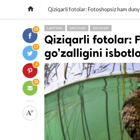

Qiziqarli fotolar: Fotoshopsiz ham dunyo
LAYFXAK
SAYOHAT
SAYOHAT
19
Qiziqarli fotolar
13
go’zalligini isbotl
4
32