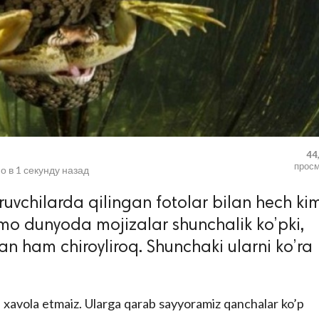
44
прос
о в
1 секунду назад
ruvchilarda qilingan fotolar bilan hech ki
mo dunyoda mojizalar shunchalik ko’pki,
an ham chiroyliroq. Shunchaki ularni ko’ra
 xavola etmaiz. Ularga qarab sayyoramiz qanchalar ko’p