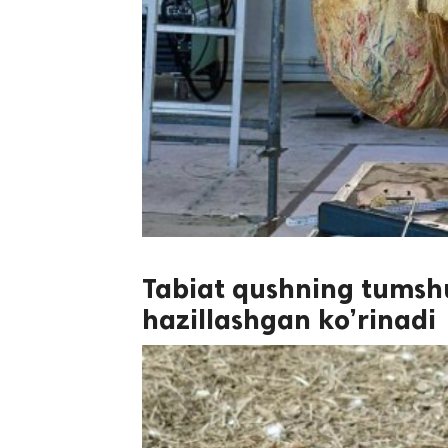
Tabiat qushning tumshug
hazillashgan ko’rinadi