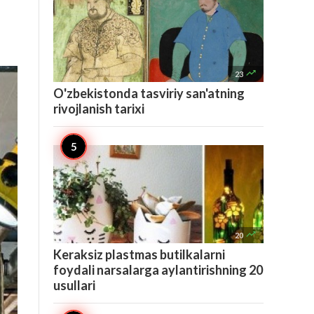

23
O'zbekistonda tasviriy san'atning
rivojlanish tarixi

20
Keraksiz plastmas butilkalarni
foydali narsalarga aylantirishning 20
usullari