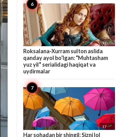

19
Roksalana-Xurram sulton aslida
qanday ayol bo’lgan: “Muhtasham
yuz yil” serialidagi haqiqat va
uydirmalar

17
Har sohadan bir shingil: Sizni lol