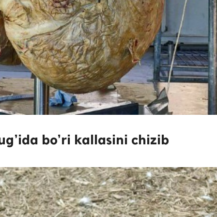
’ida bo’ri kallasini chizib