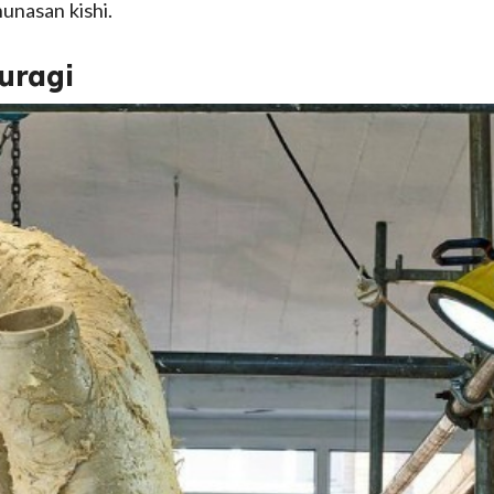
hunasan kishi.
yuragi