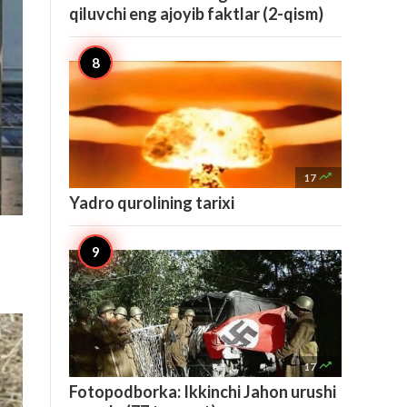
qiluvchi eng ajoyib faktlar (2-qism)

17
Yadro qurolining tarixi

17
Fotopodborka: Ikkinchi Jahon urushi