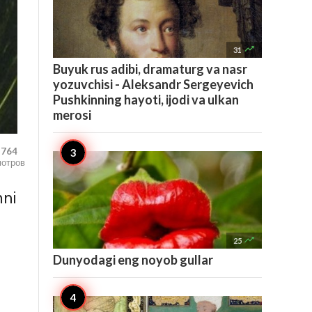

31
Buyuk rus adibi, dramaturg va nasr
yozuvchisi - Aleksandr Sergeyevich
Pushkinning hayoti, ijodi va ulkan
merosi
,764
мотров
mni

25
Dunyodagi eng noyob gullar