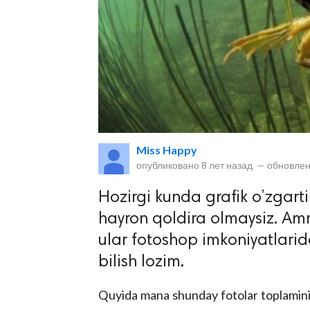
lar
Miss Happy
опубликовано
8 лет назад
—
обновлен
 права защищены.
Hozirgi kunda grafik o’zgarti
hayron qoldira olmaysiz. Am
ular fotoshop imkoniyatlarid
bilish lozim.
Quyida mana shunday fotolar toplamini