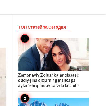
ТОП Статей за
Сегодня

15
Zamonaviy Zolushkalar qissasi:
oddiygina qizlarning malikaga
aylanishi qanday tarzda kechdi?