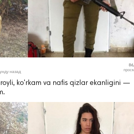
86
прос
кунду назад
oyli, ko'rkam va nafis qizlar ekanligini —
m.