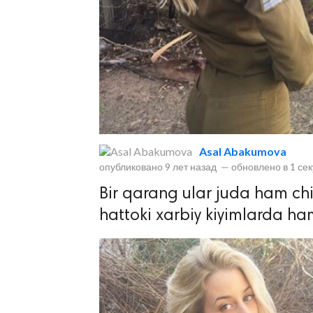
lar
Asal Abakumova
опубликовано
9 лет назад
—
обновлено в
1 се
 права защищены.
Bir qarang ular juda ham chir
hattoki xarbiy kiyimlarda ha