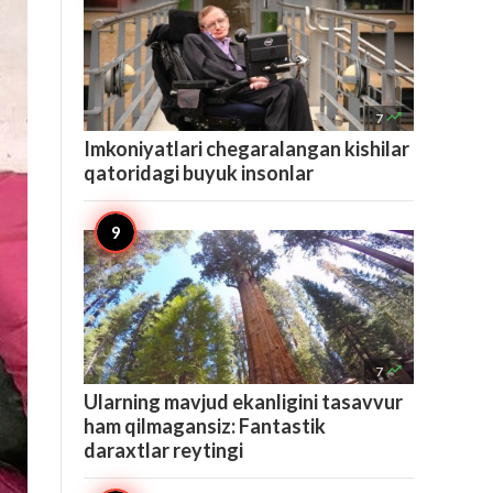

7
Imkoniyatlari chegaralangan kishilar
qatoridagi buyuk insonlar

7
Ularning mavjud ekanligini tasavvur
ham qilmagansiz: Fantastik
daraxtlar reytingi