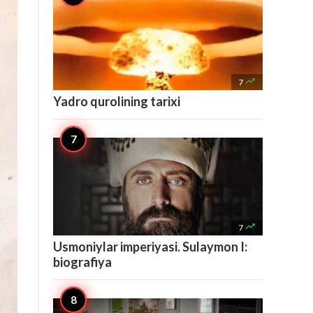

7
Yadro qurolining tarixi

7
Usmoniylar imperiyasi. Sulaymon I:
biografiya