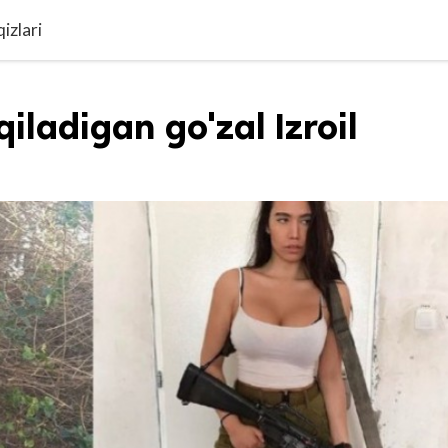
izlari
iladigan go'zal Izroil