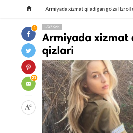

Armiyada xizmat qiladigan go'zal Izroil q
LAYFXAK
4
Armiyada xizmat q
qizlari
21