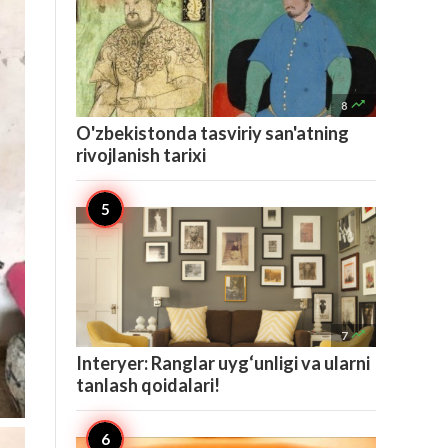

8
O'zbekistonda tasviriy san'atning
rivojlanish tarixi

7
Interyer: Ranglar uyg‘unligi va ularni
tanlash qoidalari!