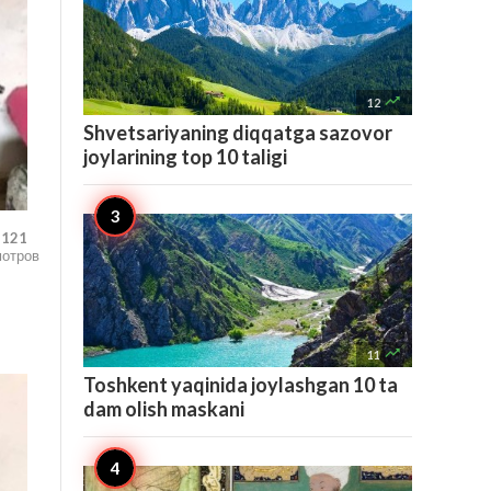

12
Shvetsariyaning diqqatga sazovor
joylarining top 10 taligi
,121
мотров

11
Toshkent yaqinida joylashgan 10 ta
dam olish maskani