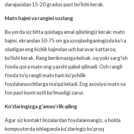
darajasidan 15-20 gradus past bo'lishi kerak.
Matn hajmi va rangini sozlang
Bu yerda siz bitta qoidaga amal qilishingiz kerak: matn
hajmi, ekrandan 50-75 sm ga uzoqlashganingizda ko’ra
oladigan eng kichik hajmdan uch baravar kattaroq
bo'lishi kerak. Rang berikmasiga kelsak, oq yoki sarg'ish
fonda qora matn eng yaxshi qabul qilinadi. Och rangli
fonda to’q rangli matn ham ko'pchilik
foydalanuvchilarga ma'qul keladi. Eng asosiysi matn va
fon past kontrastli bo’lmasligi zarur.
Ko'zlaringizga g’amxo’rlik qiling
Agar siz kontakt linzalardan foydalansangiz, u holda
kompyuterda ishlaganda ko'zlaringiz ko'proq