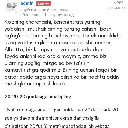
admin
6,982
админ
просмотров
опубликовано
6 лет назад
—
обновлено в
1 секунду назад
Ko'zning charchashi, kontsentratsiyaning
yo'qolishi, mushaklarning taranglashishi, bosh
og'rig'i - bularning barchasi monitor ekrani oldida
uzoq vaqt ish qilish natijasida bo'lishi mumkin.
Albatta, biz kompyuter va noutbuklardan
foydalanishni rad eta olmaymiz, ammo biz
lar
ularning sog'lig'imizga salbiy ta'sirini
kamaytirishga qodirmiz. Buning uchun faqat bir
 права защищены.
qator qoidalarga rioya qilish va bir nechta oddiy
mashqlarni bajarish kerak.
20-20-20 qoidasiga amal qiling
Ushbu qoidaga amal qilgan holda, har 20 daqiqada 20
soniya davomida monitor ekranidan chalg'ib,
o'zingizdan 20 fut (6 metr) masofadagi ob'yektga