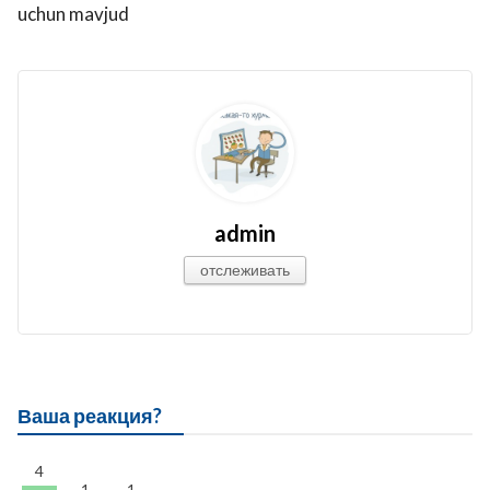
uchun mavjud
admin
отслеживать
Ваша реакция?
4
1
1