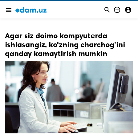



menu
Agar siz doimo kompyuterda
ishlasangiz, ko'zning charchog’ini
qanday kamaytirish mumkin