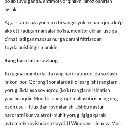
bo'lib tuyulganda, ehtimol yorqinlikni biroz oshirish
kerak.
Agar siz deraza yonida o'tirsangiz yoki xonada juda ko'p
aks ettiradigan narsalar bo'lsa, monitor ekrani ustiga
o'rnatiladigan maxsus nurga qarshi filtrlardan
foydalanishingiz mumkin.
Rang haroratini sozlang
Ko'pgina monitorlarda rang haroratini qo'lda sozlash
imkoni bor. Qorong'i xonalarda iliq (sarg'ish) ranglarni,
yorug'likda esa sovuqroq (ko'k) ranglarni ishlatish
yaxshiroqdir. Monitor rang optimallashtirishning eng
oson usuli - F.lux dan foydalanish. Ushbu dastur
haroratni kun va atrof-muhit yorug'ligiga qarab
avtomatik ravishda sozlaydi. U Windows, Linux va Mac