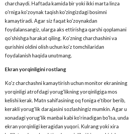
charchaydi. Haftada kamida bir yoki ikki marta linza
o’rniga ko'zoynak taqish ko’zingizdagi bosimni
kamaytiradi. Agar siz faqat ko'zoynakdan
foydalansangiz, ularga aks ettirishga qarshi qoplamani
qo'shishga harakat qiling. Ko'zning charchashini va
qurishini oldini olish uchun ko'z tomchilaridan
foydalanish haqida unutmang.
Ekran yorqinligini rostlang
Ko'z charchashni kamaytirish uchun monitor ekranining
yorqinligi atrofdagi yorug'likning yorqinligiga mos
kelishi kerak. Matn sahifasining oq foniga e'tibor berib,
kerakli yorug'lik darajasini sozlashingiz mumkin. Agar u
xonadagi yorug'lik manbai kabi ko'rinadigan bo'lsa, unda
ekran yorqinligi keragidan yuqori. Kulrang yoki xira