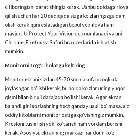
e'tiboringizni qaratishingiz kerak. Ushbu qoidaga rioya
qilish uchun har 20 daqiqada sizga ko'zlaringizga dam
olish kerakligini eslatadigan bepul veb-ilova ham
mavjud. U Protect Your Vision deb nomlanadi va uni
Chrome, Firefox va Safari bra uzerlarida ishlatish
mumkin.
Monitorni to'g'ri holatga keltiring
Monitor ekrani sizdan 45-70 sm masofa uzoqlikda
joylashgan bo'lishi kerak, bu holda ko'zlar uning yuqori
qismi bilan bir xil darajada bo'lishi kerak. Agar ekran
balandligini sozlashning hech qanday usuli bo'lmasa, siz
oddiy kitoblarni monitor ostiga qo'yishingiz mumkin.
Kresloni tushirish yoki ko'tarish ham yordam berishi
kerak. Asosiysi, ekranning markazi har doim ko'z