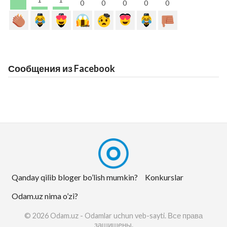
0
0
0
0
0
Сообщения из Facebook
Qanday qilib bloger bo’lish mumkin?
Konkurslar
Odam.uz nima o’zi?
© 2026 Odam.uz - Odamlar uchun veb-sayti. Все права
защищены.