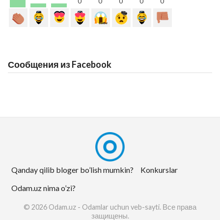
0
0
0
0
0
Сообщения из Facebook
Qanday qilib bloger bo’lish mumkin?
Konkurslar
Odam.uz nima o’zi?
© 2026 Odam.uz - Odamlar uchun veb-sayti. Все права
защищены.