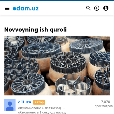



menu
Novvoyning ish quroli
dilfuza
7,070
автор
просмотров
опубликовано
6 лет назад
—
обновлено в
1 секунду назад