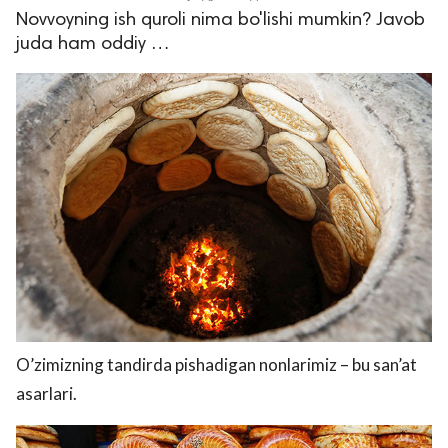
Novvoyning ish quroli nima bo'lishi mumkin? Javob
juda ham oddiy …
lar
 права защищены.
O’zimizning tandirda pishadigan nonlarimiz – bu san’at
asarlari.