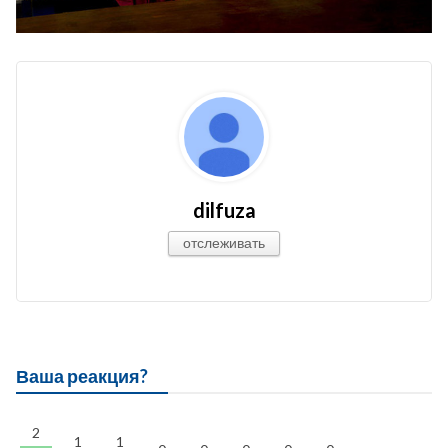
dilfuza
отслеживать
Ваша реакция?
2
1
1