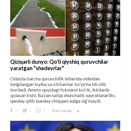
Qiziqarli dunyo: Qo’li qiyshiq quruvchilar
yaratgan “shedevrlar”
Odatda barcha quruvchilik ishlarida oldindan
belgilangan loyiha va o’lchamlar bo’yicha ish olib
boriladi. Ammo quyidagi fotolarni ko’rib, ikkilanib
qolasan kishi. Ba’zan natija shunchalik xayratlanarliki,
qanday qilib bunday chiqqani aqlga sig’maydi.
0
1
0
8 лет назад
