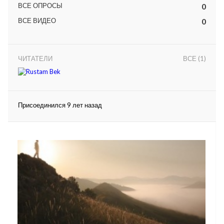
ВСЕ ОПРОСЫ
0
ВСЕ ВИДЕО
0
ЧИТАТЕЛИ
ВСЕ (1)
lar
Присоединился 9 лет назад
 права защищены.