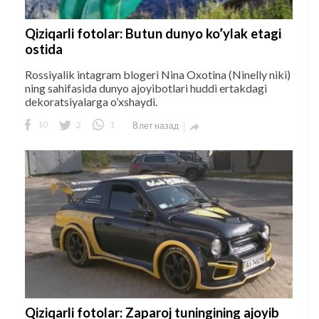
Qiziqarli fotolar: Butun dunyo ko’ylak etagi
ostida
Rossiyalik intagram blogeri Nina Oxotina (Ninelly niki)
ning sahifasida dunyo ajoyibotlari huddi ertakdagi
dekoratsiyalarga o’xshaydi.
10
2
1
8 лет назад

Qiziqarli fotolar: Zaparoj tuningining ajoyib