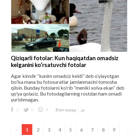
Qiziqarli fotolar: Kun haqiqatdan omadsiz
kelganini ko’rsatuvchi fotolar
Agar kimdir “kunim omadsiz keldi” deb o’ylayotgan
bo’lsa mana bu fotosuratlar jamlanmasini tomosha
qilsin. Bunday fotolarni ko’rib “meniki xolva ekan” deb
qo’ya qolasiz. Bu fotodagilarning rostdan ham omadi
yurishmagan.
2
0
4
8 лет назад

2
3
4
5
6
7
8
9
«
1