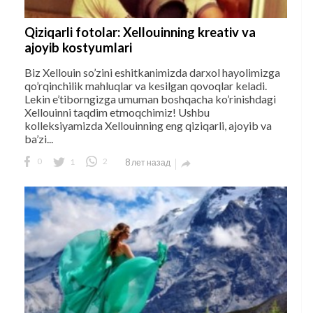
Qiziqarli fotolar: Xellouinning kreativ va
ajoyib kostyumlari
Biz Xellouin so’zini eshitkanimizda darxol hayolimizga
qo’rqinchilik mahluqlar va kesilgan qovoqlar keladi.
Lekin e’tiborngizga umuman boshqacha ko’rinishdagi
Xellouinni taqdim etmoqchimiz! Ushbu
kolleksiyamizda Xellouinning eng qiziqarli, ajoyib va
ba’zi...
0
1
2
8 лет назад
