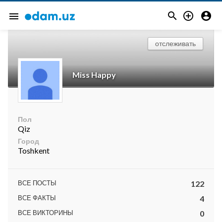



menu
отслеживать
Miss Happy
Пол
Qiz
Город
Toshkent
ВСЕ ПОСТЫ
122
ВСЕ ФАКТЫ
4
ВСЕ ВИКТОРИНЫ
0