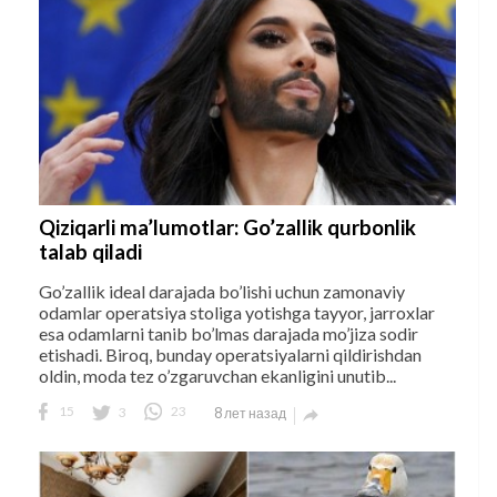
Qiziqarli ma’lumotlar: Go’zallik qurbonlik
talab qiladi
Go’zallik ideal darajada bo’lishi uchun zamonaviy
odamlar operatsiya stoliga yotishga tayyor, jarroxlar
esa odamlarni tanib bo’lmas darajada mo’jiza sodir
etishadi. Biroq, bunday operatsiyalarni qildirishdan
oldin, moda tez o’zgaruvchan ekanligini unutib...
15
3
23
8 лет назад
