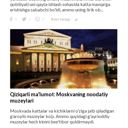
qobiliyati uni qayta ishlash sohasida katta mavqe’ga
erishishga sababchi bo’ldi, ammo uning lirik ob...
0
1
0
8 лет назад

Qiziqarli ma’lumot: Moskvaning noodatiy
muzeylari
Moskvada kattalar va kichiklarni o’ziga jalb qiladigan
g’aroyib muzeylar ko’p. Ammo quyidagi g'ayrioddiy
muzeylar hech kimni bee'tibor qoldirmaydi.