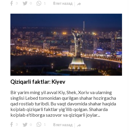
3
0
1
8 лет назад

Qiziqarli faktlar: Kiyev
Bir yarim ming yil avval Kiy, Shek, Xoriv va ularning
singlisi Lebed tomonidan qurilgan shahar hozirgacha
qad rostlab turibdi. Bu vaqt davomida shahar haqida
ko’plab qiziqarli faktlar yig’ilib qolgan. Shaharda
ko’plab e’tiborga sazovor va qiziqarli joylar...
3
0
1
8 лет назад
