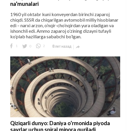
na’munalari
1960 yil oktabr kuni konveyerdan birinchi zaparoj
chiqdi. SSSR da chiqarilgan avtomobil milliy hisoblanar
edi – narxi arzon, o’nqir-cho’nqirdan yura oladigan va
ishonchli edi. Ammo zaparoj o’zining dizayni tufayli
ko’plab hazillarga sababchi bo’lgan.
1
0
2
8 лет назад

Qiziqarli dunyo: Daniya o’rmonida piyoda
sayrlar uchun spiral minora quriladi