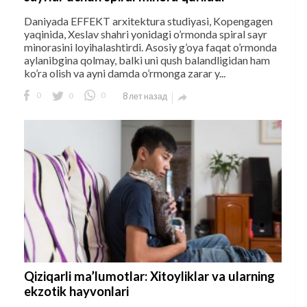
Daniyada EFFEKT arxitektura studiyasi, Kopengagen
yaqinida, Xeslav shahri yonidagi o’rmonda spiral sayr
minorasini loyihalashtirdi. Asosiy g’oya faqat o’rmonda
aylanibgina qolmay, balki uni qush balandligidan ham
ko’ra olish va ayni damda o’rmonga zarar y...
0
0
0
8 лет назад

Qiziqarli ma’lumotlar: Xitoyliklar va ularning
ekzotik hayvonlari