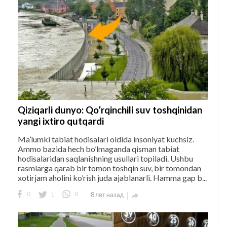
Qiziqarli dunyo: Qo’rqinchili suv toshqinidan
yangi ixtiro qutqardi
Ma’lumki tabiat hodisalari oldida insoniyat kuchsiz.
Ammo bazida hech bo’lmaganda qisman tabiat
hodisalaridan saqlanishning usullari topiladi. Ushbu
rasmlarga qarab bir tomon toshqin suv, bir tomondan
xotirjam aholini ko’rish juda ajablanarli. Hamma gap b...
0
1
0
8 лет назад
