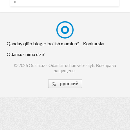
»
Qanday qilib bloger bo’lish mumkin?
Konkurslar
Odam.uz nima o’zi?
© 2026 Odam.uz - Odamlar uchun veb-sayti. Все права
защищены.
русский
