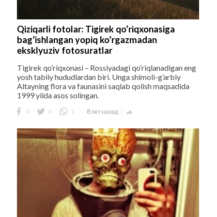
Qiziqarli fotolar: Tigirek qo’riqxonasiga
bag’ishlangan yopiq ko’rgazmadan
eksklyuziv fotosuratlar
Tigirek qo’riqxonasi – Rossiyadagi qo’riqlanadigan eng
yosh tabiiy hududlardan biri. Unga shimoli-g’arbiy
Altayning flora va faunasini saqlab qolish maqsadida
1999 yilda asos solingan.
0
0
1
8 лет назад
