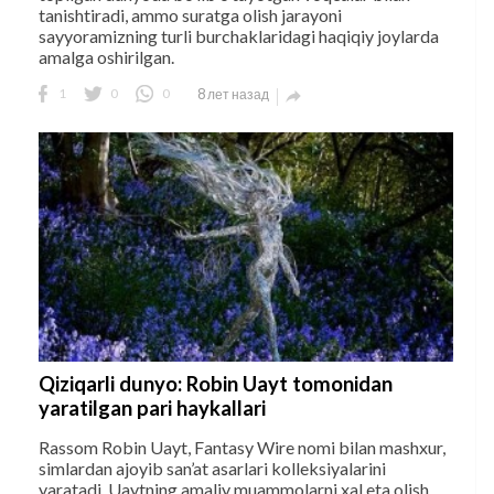
tanishtiradi, ammo suratga olish jarayoni
sayyoramizning turli burchaklaridagi haqiqiy joylarda
amalga oshirilgan.
1
0
0
8 лет назад

Qiziqarli dunyo: Robin Uayt tomonidan
yaratilgan pari haykallari
Rassom Robin Uayt, Fantasy Wire nomi bilan mashxur,
simlardan ajoyib san’at asarlari kolleksiyalarini
yaratadi. Uaytning amaliy muammolarni xal eta olish