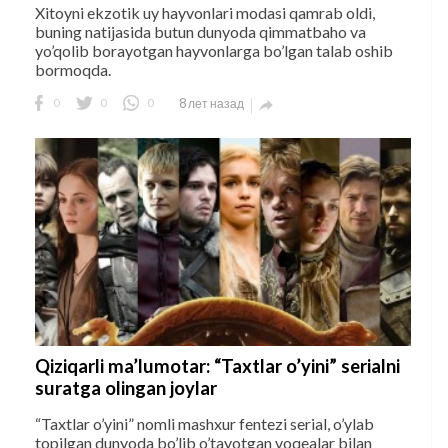
Xitoyni ekzotik uy hayvonlari modasi qamrab oldi,
buning natijasida butun dunyoda qimmatbaho va
yo’qolib borayotgan hayvonlarga bo’lgan talab oshib
bormoqda.
0
0
0
8 лет назад

Qiziqarli ma’lumotar: “Taxtlar o’yini” serialni
suratga olingan joylar
“Taxtlar o’yini” nomli mashxur fentezi serial, o’ylab
topilgan dunyoda bo’lib o’tayotgan voqealar bilan