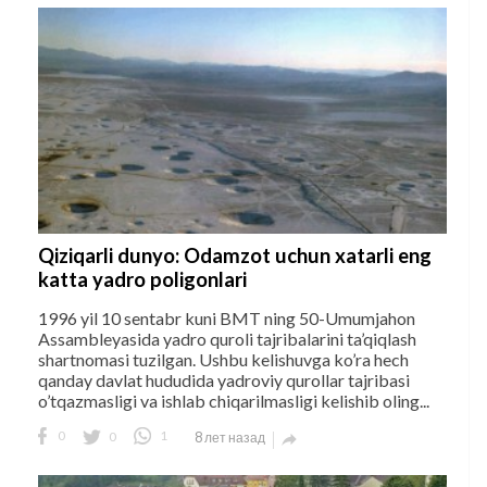
Qiziqarli dunyo: Odamzot uchun xatarli eng
katta yadro poligonlari
1996 yil 10 sentabr kuni BMT ning 50-Umumjahon
Assambleyasida yadro quroli tajribalarini ta’qiqlash
shartnomasi tuzilgan. Ushbu kelishuvga ko’ra hech
qanday davlat hududida yadroviy qurollar tajribasi
o’tqazmasligi va ishlab chiqarilmasligi kelishib oling...
0
0
1
8 лет назад
