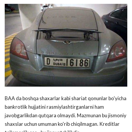
BAA da boshqa shaxarlar kabi shariat qonunlar bo'yicha
bankrotlik hujjatini rasmiylashtirganlarni ham
javobgarlikdan qutqara olmaydi. Mazmunan bu jismoniy
shaxslar uchun umuman ko'rib chiqilmagan. Kreditlar