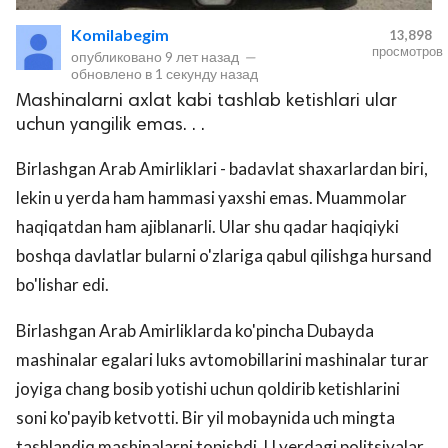
Komilabegim
13,898
просмотров
опубликовано
9 лет назад
—
обновлено в
1 секунду назад
Mashinalarni axlat kabi tashlab ketishlari ular
uchun yangilik emas. . .
Birlashgan Arab Amirliklari - badavlat shaxarlardan biri,
lekin u yerda ham hammasi yaxshi emas. Muammolar
lar
haqiqatdan ham ajiblanarli. Ular shu qadar haqiqiyki
boshqa davlatlar bularni o'zlariga qabul qilishga hursand
 права защищены.
bo'lishar edi.
Birlashgan Arab Amirliklarda ko'pincha Dubayda
mashinalar egalari luks avtomobillarini mashinalar turar
joyiga chang bosib yotishi uchun qoldirib ketishlarini
soni ko'payib ketvotti. Bir yil mobaynida uch mingta
tashlandiq mashinalarni topishdi. U yerdagi politsiyalar