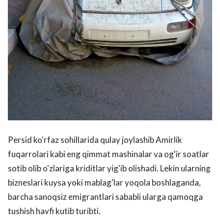
Persid ko'rfaz sohillarida qulay joylashib Amirlik
fuqarrolari kabi eng qimmat mashinalar va og'ir soatlar
sotib olib o'zlariga kriditlar yig'ib olishadi. Lekin ularning
bizneslari kuysa yoki mablag'lar yoqola boshlaganda,
barcha sanoqsiz emigrantlari sababli ularga qamoqga
tushish havfi kutib turibti.