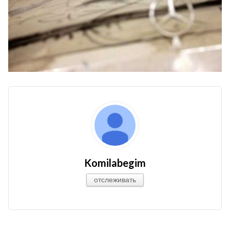
Komilabegim
отслеживать