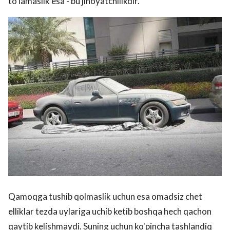
to'lamaslik esa - bu jinoyatchilikdir.
Qamoqga tushib qolmaslik uchun esa omadsiz chet
elliklar tezda uylariga uchib ketib boshqa hech qachon
qaytib kelishmaydi. Suning uchun ko'pincha tashlandiq