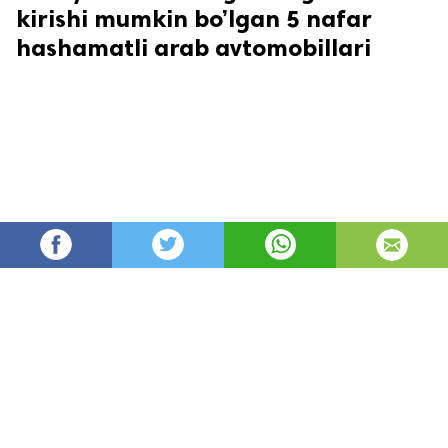
kirishi mumkin bo’lgan 5 nafar
hashamatli arab avtomobillari
Oydin
11,355
автор
просмотров
опубликовано
8 лет назад
—
обновлено в
4 часа назад
Har safar "arab avtomobillari" iborasi quloqqa
chalinganida qandaydir muayyan narsani ko’z