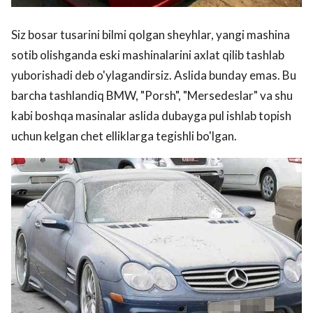
Siz bosar tusarini bilmi qolgan sheyhlar, yangi mashina
sotib olishganda eski mashinalarini axlat qilib tashlab
yuborishadi deb o'ylagandirsiz. Aslida bunday emas. Bu
barcha tashlandiq BMW, "Porsh", "Mersedeslar" va shu
kabi boshqa masinalar aslida dubayga pul ishlab topish
uchun kelgan chet elliklarga tegishli bo'lgan.