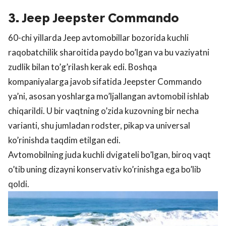
3. Jeep Jeepster Commando
60-chi yillarda Jeep avtomobillar bozorida kuchli
raqobatchilik sharoitida paydo bo’lgan va bu vaziyatni
zudlik bilan to’g’rilash kerak edi. Boshqa
kompaniyalarga javob sifatida Jeepster Commando
ya’ni, asosan yoshlarga mo’ljallangan avtomobil ishlab
chiqarildi. U bir vaqtning o’zida kuzovning bir necha
varianti, shu jumladan rodster, pikap va universal
ko’rinishda taqdim etilgan edi.
Avtomobilning juda kuchli dvigateli bo’lgan, biroq vaqt
o’tib uning dizayni konservativ ko’rinishga ega bo’lib
qoldi.