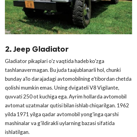
2. Jeep Gladiator
Gladiator pikaplari o’z vaqtida hadeb ko’zga
tashlanavermagan. Bu juda taajublanarli hol, chunki
bunday a’lo darajadagi avtomobilning e’tibordan chetda
qolishi mumkin emas. Uning dvigateli V8 Vigilante,
quvvati 250 ot kuchiga ega. Ayrim hollarda avtomobil
avtomat uzatmalar qutisi bilan ishlab chiqarilgan. 1962
yilda 1971 yilga qadar avtomobil yong’inga qarshi
mashinalar va g’ildirakli uylarning bazasi sifatida
ishlatilgan.