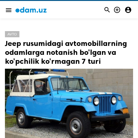



menu
AVTO
Jeep rusumidagi avtomobillarning
odamlarga notanish bo’lgan va
ko’pchilik ko’rmagan 7 turi