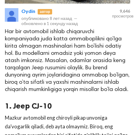
Oydin
9,646
автор
просмотров
опубликовано
8 лет назад
—
обновлено в
1 секунду назад
Har bir avtomobil ishlab chiqaruvchi
kompaniyada juda katta ommaboplikni qo’lga
kirita olmagan mashinalari ham bo’lishi odatiy
hol. Bu modellarni omadsiz yoki yomon deya
atash imkonsiz. Masalan, odamlar orasida keng
lar
tarqalgan Jeep rusumini olaylik. Bu brend
dunyoning ayrim joylaridagina ommabop bo’lgan,
 права защищены.
biroq o’ta sifatli va yaxshi mashinalarni ishlab
chiqarish mumkinligiga yorqin misollar bo’la oladi.
1. Jeep CJ-10
Mazkur avtomobil eng chiroyli pikap unvoniga
da’vogarlik qiladi, deb ayta olmaymiz. Biroq, eng