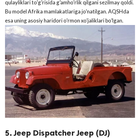
qulayliklari to’g’risida g’amho’rlik qilgani sezilmay qoldi.
Bu model Afrika mamlakatlariga jo’natilgan. AQSHda
esa uning asosiy haridori o’rmon xo’jaliklari bo’lgan.
5. Jeep Dispatcher Jeep (DJ)