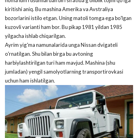
noma’lum rusumlardan biri sifatida g’oliblik tojini qo’lga
kiritishi aniq. Bu mashina Amerika va Avstraliya
bozorlarini istilo etgan. Uning matoli tomga ega bo’lgan
kuzovli varianti ham bor. Bu pikap 1981 yildan 1985
yilgacha ishlab chiqarilgan.
Ayrim yig’ma namunalarida unga Nissan dvigateli
o’rnatilgan. Shu bilan birga bu avtoning
harbiylashtirilgan turi ham mavjud. Mashina (shu
jumladan) yengil samolyotlarning transportirovkasi
uchun ham ishlatilgan.