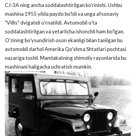
CJ-3A ning ancha soddalashtirilgan ko’rinishi. Ushbu
mashina 1955 yilda paydo bo’ldi va unga afsonaviy
"Villis" dvigateli o’rnatildi. Avtomobil o’ta
soddalashtirilgan va yetarlicha ishonchli ham bo’lgan.
O’zining bo’ysundirish oson ekanligi bilan tanilgan bu
avtomobil darhol Amerika Qo’shma Shtatlari pochtasi
nazariga tushli. Mamlakatning shimoliy rayonlarida bu
mashinani haligacha uchratish mumkin.